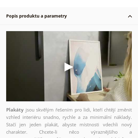
Popis produktu a parametry
Plakáty
jsou skvělým řešením pro lidi, kteří chtějí změnit
vzhled interiéru snadno, rychle a za minimální náklady.
Stačí jen jeden plakát, abyste místnosti vdechli nový
charakter. Chcete-li něco výraznějšího a