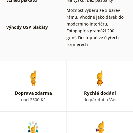
Vzhled plakátů
Na výšku
,
Bez pasparty
Možnost výběru ze 3 barev
rámu
,
Vhodné jako dárek do
moderního interiéru
,
Výhody USP plakáty
Fotopapír s gramáží 200
g/m²
,
Dostupné ve čtyřech
rozměrech
Doprava zdarma
Rychlé dodání
nad 2500 Kč
do pár dní u Vás