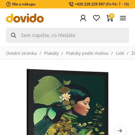
Vše o nákupu
+420 228 229 597
(Po-Pá: 7 - 16)
0
Úvodní stránka
Plakáty
Plakáty podle motivu
Lidé
Ž