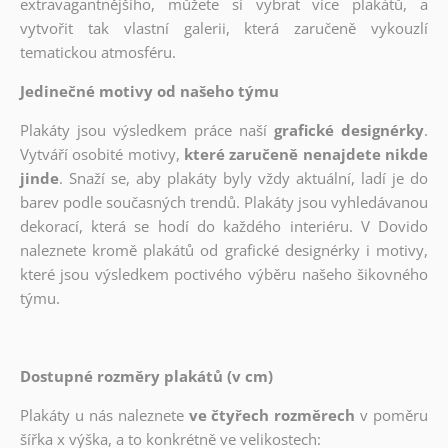
extravagantnějšího, můžete si vybrat více plakátů, a
vytvořit tak vlastní galerii, která zaručeně vykouzlí
tematickou atmosféru.
Jedinečné motivy od našeho týmu
Plakáty jsou výsledkem práce naší
grafické designérky
.
Vytváří osobité motivy,
které zaručeně nenajdete nikde
jinde
. Snaží se, aby plakáty byly vždy aktuální, ladí je do
barev podle současných trendů. Plakáty jsou vyhledávanou
dekorací, která se hodí do každého interiéru. V Dovido
naleznete kromě plakátů od grafické designérky i motivy,
které jsou výsledkem poctivého výběru našeho šikovného
týmu.
Dostupné rozměry plakátů (v cm)
Plakáty u nás naleznete
ve čtyřech rozměrech
v poměru
šířka x výška, a to konkrétně ve velikostech: