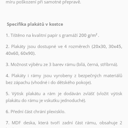
míru poškození při samotné přepravě.
Specifika plakátů v kostce
1.
Tištěno na kvalitní papír s gramáží
200 g/m²
.
2.
Plakáty jsou dostupné ve 4 rozměrech
(20x30, 30x45,
40x60, 60x90).
3.
Možnost výběru ze 3 barev rámu (bílá, černá, stříbrná).
4.
Plakáty i rámy jsou vyrobeny z bezpečných materiálů
bez zápachu (vhodné i do dětského pokoje).
5.
Výtisk plakátu a rám je dodáván zvlášť (vložit výtisk
plakátu do rámu je vskutku jednoduché).
6.
Přední část chrání plexisklo.
7.
MDF deska, která tvoří zadní část rámu, obsahuje 2