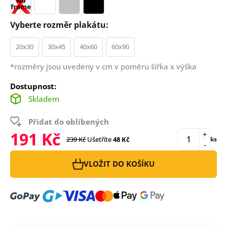
Vyberte rozměr plakátu:
20x30
30x45
40x60
60x90
*rozměry jsou uvedeny v cm v poměru šířka x výška
Dostupnost:
Skladem
Přidat do oblíbených
191 Kč
+
239 Kč
Ušetříte
48 Kč
ks
-
VLOŽIT DO KOŠÍKU