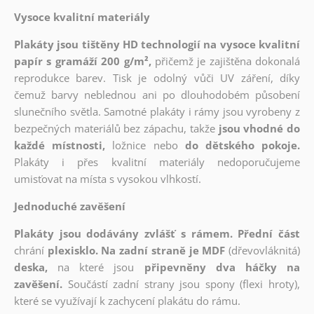
Vysoce kvalitní materiály
Plakáty jsou tištěny HD technologií na vysoce kvalitní
papír s gramáží 200 g/m²,
přičemž je zajištěna dokonalá
reprodukce barev. Tisk je odolný vůči UV záření, díky
čemuž barvy neblednou ani po dlouhodobém působení
slunečního světla. Samotné plakáty i rámy jsou vyrobeny z
bezpečných materiálů bez zápachu, takže
jsou vhodné do
každé místnosti,
ložnice nebo
do dětského pokoje.
Plakáty i přes kvalitní materiály nedoporučujeme
umisťovat na místa s vysokou vlhkostí.
Jednoduché zavěšení
Plakáty jsou dodávány zvlášť s rámem. Přední část
chrání
plexisklo. Na zadní straně je MDF
(dřevovláknitá)
deska,
na které jsou
připevněny dva háčky na
zavěšení.
Součástí zadní strany jsou spony (flexi hroty),
které se využívají k zachycení plakátu do rámu.