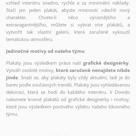
vzhled interiéru snadno, rychle a za minimální náklady.
Stačí jen jeden plakát, abyste místnosti vdechli nový
charakter. Chcete-li něco výraznějšího a
extravagantnějšího, můžete si vybrat více plakátů, a
vytvořit tak vlastní galerii, která zaručeně vykouzlí
tematickou atmosféru.
Jedinečné motivy od našeho týmu
Plakáty jsou výsledkem práce naší
grafické designérky
.
Vytváří osobité motivy,
které zaručeně nenajdete nikde
jinde
. Snaží se, aby plakáty byly vždy aktuální, ladí je do
barev podle současných trendů. Plakáty jsou vyhledávanou
dekorací, která se hodí do každého interiéru. V Dovido
naleznete kromě plakátů od grafické designérky i motivy,
které jsou výsledkem poctivého výběru našeho šikovného
týmu.