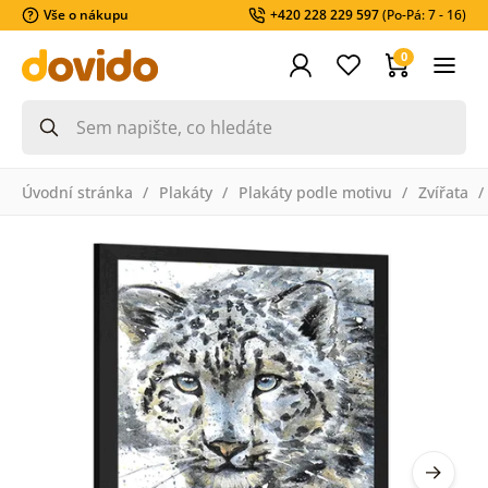
Vše o nákupu
+420 228 229 597
(Po-Pá: 7 - 16)
0
Úvodní stránka
Plakáty
Plakáty podle motivu
Zvířata