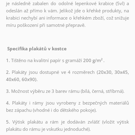
je následně zabalen do odolné lepenkové krabice (5vl) a
odeslán až přímo k vám. Jelikož jde o křehké produkty, na
krabici nechybí ani informace o křehkém zboží, což snižuje
míru poškození při samotné přepravě.
Specifika plakátů v kostce
1.
Tištěno na kvalitní papír s gramáží
200 g/m²
.
2.
Plakáty jsou dostupné ve 4 rozměrech
(20x30, 30x45,
40x60, 60x90).
3.
Možnost výběru ze 3 barev rámu (bílá, černá, stříbrná).
4.
Plakáty i rámy jsou vyrobeny z bezpečných materiálů
bez zápachu (vhodné i do dětského pokoje).
5.
Výtisk plakátu a rám je dodáván zvlášť (vložit výtisk
plakátu do rámu je vskutku jednoduché).