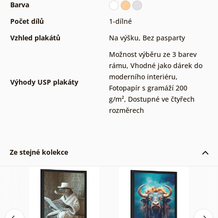
Barva
Počet dílů
1-dílné
Vzhled plakátů
Na výšku
,
Bez pasparty
Možnost výběru ze 3 barev
rámu
,
Vhodné jako dárek do
moderního interiéru
,
Výhody USP plakáty
Fotopapír s gramáží 200
g/m²
,
Dostupné ve čtyřech
rozměrech
Ze stejné kolekce