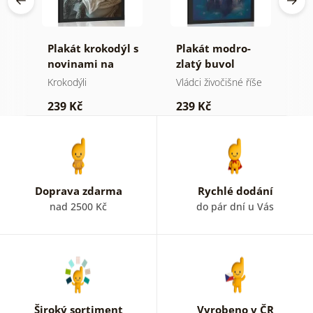
Plakát krokodýl s
Plakát modro-
P
novinami na
zlatý buvol
o
záchodě
d
še
Krokodýli
Vládci živočišné říše
B
w
239 Kč
239 Kč
1
Doprava zdarma
Rychlé dodání
nad 2500 Kč
do pár dní u Vás
Široký sortiment
Vyrobeno v ČR