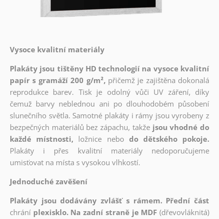
Vysoce kvalitní materiály
Plakáty jsou tištěny HD technologií na vysoce kvalitní
papír s gramáží 200 g/m²,
přičemž je zajištěna dokonalá
reprodukce barev. Tisk je odolný vůči UV záření, díky
čemuž barvy neblednou ani po dlouhodobém působení
slunečního světla. Samotné plakáty i rámy jsou vyrobeny z
bezpečných materiálů bez zápachu, takže
jsou vhodné do
každé místnosti,
ložnice nebo
do dětského pokoje.
Plakáty i přes kvalitní materiály nedoporučujeme
umisťovat na místa s vysokou vlhkostí.
Jednoduché zavěšení
Plakáty jsou dodávány zvlášť s rámem. Přední část
chrání
plexisklo. Na zadní straně je MDF
(dřevovláknitá)