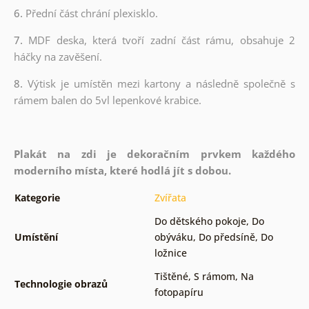
6.
Přední část chrání plexisklo.
7.
MDF deska, která tvoří zadní část rámu, obsahuje 2
háčky na zavěšení.
8.
Výtisk je umístěn mezi kartony a následně společně s
rámem balen do 5vl lepenkové krabice.
Plakát na zdi je dekoračním prvkem každého
moderního místa, které hodlá jít s dobou.
Kategorie
Zvířata
Do dětského pokoje
,
Do
Umístění
obýváku
,
Do předsíně
,
Do
ložnice
Tištěné
,
S rámom
,
Na
Technologie obrazů
fotopapíru