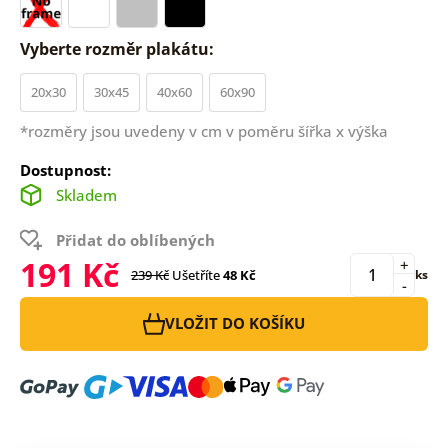
Vyberte rozměr plakátu:
20x30
30x45
40x60
60x90
*rozměry jsou uvedeny v cm v poměru šířka x výška
Dostupnost:
Skladem
Přidat do oblíbených
191 Kč
+
239 Kč
Ušetříte
48 Kč
ks
-
VLOŽIT DO KOŠÍKU