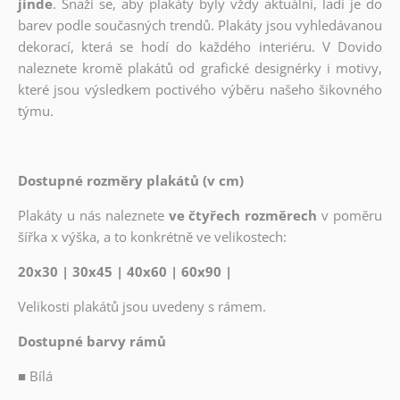
jinde
. Snaží se, aby plakáty byly vždy aktuální, ladí je do
barev podle současných trendů. Plakáty jsou vyhledávanou
dekorací, která se hodí do každého interiéru. V Dovido
naleznete kromě plakátů od grafické designérky i motivy,
které jsou výsledkem poctivého výběru našeho šikovného
týmu.
Dostupné rozměry plakátů (v cm)
Plakáty u nás naleznete
ve čtyřech rozměrech
v poměru
šířka x výška, a to konkrétně ve velikostech:
20x30 | 30x45 | 40x60 | 60x90 |
Velikosti plakátů jsou uvedeny s rámem.
Dostupné barvy rámů
■
Bílá