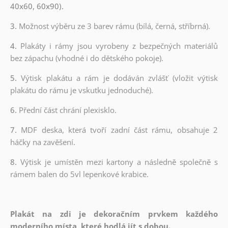
40x60, 60x90).
3.
Možnost výběru ze 3 barev rámu (bílá, černá, stříbrná).
4.
Plakáty i rámy jsou vyrobeny z bezpečných materiálů
bez zápachu (vhodné i do dětského pokoje).
5.
Výtisk plakátu a rám je dodáván zvlášť (vložit výtisk
plakátu do rámu je vskutku jednoduché).
6.
Přední část chrání plexisklo.
7.
MDF deska, která tvoří zadní část rámu, obsahuje 2
háčky na zavěšení.
8.
Výtisk je umístěn mezi kartony a následně společně s
rámem balen do 5vl lepenkové krabice.
Plakát na zdi je dekoračním prvkem každého
moderního místa, které hodlá jít s dobou.