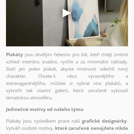
Plakáty
jsou skvělým řešením pro lidi, kteří chtějí změnit
vzhled interiéru snadno, rychle a za minimální náklady.
Stačí jen jeden plakát, abyste místnosti vdechli nový
charakter. Chcete-li něco výraznějšího a
extravagantnějšího, můžete si vybrat více plakátů, a
vytvořit tak vlastní galerii, která zaručeně vykouzlí
tematickou atmosféru.
Jedinečné motivy od našeho týmu
Plakáty jsou výsledkem práce naší
grafické designérky
.
Vytváří osobité motivy,
které zaručeně nenajdete nikde