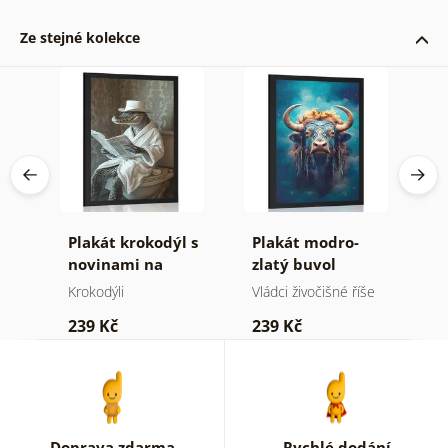
Ze stejné kolekce
Plakát krokodýl s
Plakát modro-
P
novinami na
zlatý buvol
o
záchodě
d
še
Krokodýli
Vládci živočišné říše
B
w
239 Kč
239 Kč
1
Doprava zdarma
Rychlé dodání