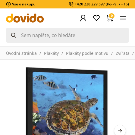
Vše o nákupu
+420 228 229 597
(Po-Pá: 7 - 16)
0
Úvodní stránka
Plakáty
Plakáty podle motivu
Zvířata