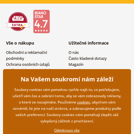
Vše o nákupu
Užitečné informace
Obchodní a reklamační
O nás
podmínky
Často kladené dotazy
Ochrana osobních údajů
Magazín
Možnosti dopravy a platby
Kontakty
Vrácení zboží
Velkoobchodní spolupráce
Na Vašem soukromí nám záleží
Soubory cookies vám pomohou rychle najít to, co potřebujete,
ušetří vám čas a zabrání tomu, aby se vám zobrazovaly reklamy,
o které se nezajímáte. Používáme
cookies
, abychom vám
oznámili, že jste na naší stránce, a zobrazujeme produkty podle
vašich preferencí. Soubory cookies nám pomáhají zlepšit váš
vylepšený zážitek z procházení.
Odmítnout vše