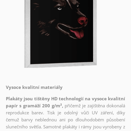
Vysoce kvalitní materiály
Plakáty jsou tištěny HD technologií na vysoce kvalitní
papír s gramáží 200 g/m²,
přičemž je zajištěna dokonalá
reprodukce barev. Tisk je odolný vůči UV záření, díky
čemuž barvy neblednou ani po dlouhodobém působení
slunečního světla. Samotné plakáty i rámy jsou vyrobeny z