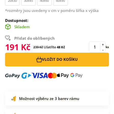
20x30
30x45
40x60
60x90
*rozměry jsou uvedeny v cm v poměru šířka x výška
Dostupnost:
Skladem
Přidat do oblíbených
191 Kč
+
239 Kč
Ušetříte
48 Kč
ks
-
VLOŽIT DO KOŠÍKU
Možnost výběru ze 3 barev rámu