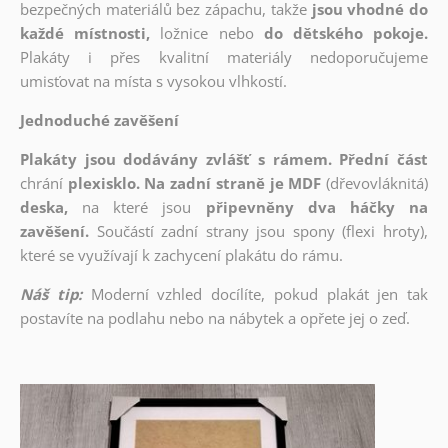
bezpečných materiálů bez zápachu, takže
jsou vhodné do
každé místnosti,
ložnice nebo
do dětského pokoje.
Plakáty i přes kvalitní materiály nedoporučujeme
umisťovat na místa s vysokou vlhkostí.
Jednoduché zavěšení
Plakáty jsou dodávány zvlášť s rámem. Přední část
chrání
plexisklo. Na zadní straně je MDF
(dřevovláknitá)
deska,
na které jsou
připevněny dva háčky na
zavěšení.
Součástí zadní strany jsou spony (flexi hroty),
které se využívají k zachycení plakátu do rámu.
Náš tip:
Moderní vzhled docílíte, pokud plakát jen tak
postavíte na podlahu nebo na nábytek a opřete jej o zeď.