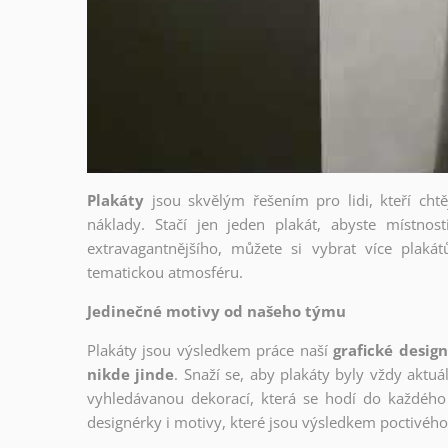
Plakáty
jsou skvělým řešením pro lidi, kteří cht
náklady. Stačí jen jeden plakát, abyste místnost
extravagantnějšího, můžete si vybrat více plakátů
tematickou atmosféru.
Jedinečné motivy od našeho týmu
Plakáty jsou výsledkem práce naší
grafické desig
nikde jinde
. Snaží se, aby plakáty byly vždy aktuá
vyhledávanou dekorací, která se hodí do každého 
designérky i motivy, které jsou výsledkem poctivé