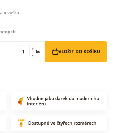
a x výška
íbených
+
VLOŽIT DO KOŠÍKU
ks
-
Vhodné jako dárek do moderního
interiéru
Dostupné ve čtyřech rozměrech