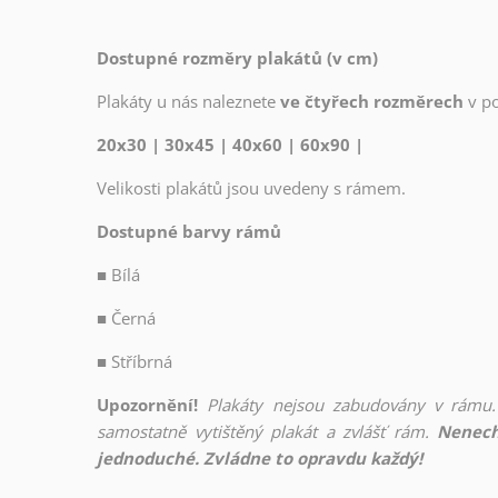
Dostupné rozměry plakátů (v cm)
Plakáty u nás naleznete
ve čtyřech rozměrech
v p
20x30 | 30x45 | 40x60 | 60x90 |
Velikosti plakátů jsou uvedeny s rámem.
Dostupné barvy rámů
■
Bílá
■
Černá
■
Stříbrná
Upozornění!
Plakáty nejsou zabudovány v rámu.
samostatně vytištěný plakát a zvlášť rám.
Nenech
jednoduché. Zvládne to opravdu každý!