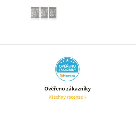
Ověřeno zákazníky
Všechny recenze
nic
Ověře
zákaz
05. 08