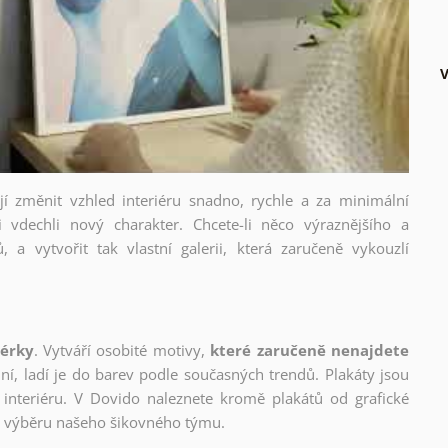
V
ějí změnit vzhled interiéru snadno, rychle a za minimální
i vdechli nový charakter. Chcete-li něco výraznějšího a
, a vytvořit tak vlastní galerii, která zaručeně vykouzlí
nérky
. Vytváří osobité motivy,
které zaručeně nenajdete
lní, ladí je do barev podle současných trendů. Plakáty jsou
interiéru. V Dovido naleznete kromě plakátů od grafické
ho výběru našeho šikovného týmu.