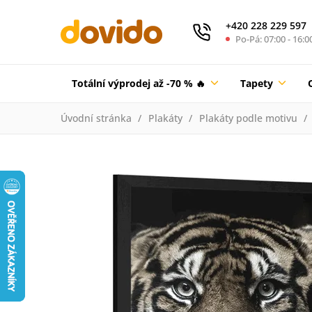
+420 228 229 597
Po-Pá: 07:00 - 16:0
Totální výprodej až -70 % 🔥
Tapety
Úvodní stránka
Plakáty
Plakáty podle motivu