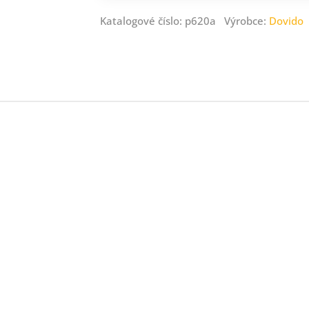
Katalogové číslo: p620a Výrobce:
Dovido
ný
ník
.