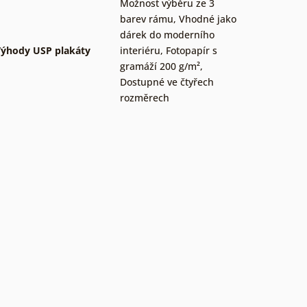
Možnost výběru ze 3
barev rámu
,
Vhodné jako
dárek do moderního
ýhody USP plakáty
interiéru
,
Fotopapír s
gramáží 200 g/m²
,
Dostupné ve čtyřech
rozměrech