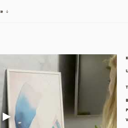
ce
K
U
T
B
P
V