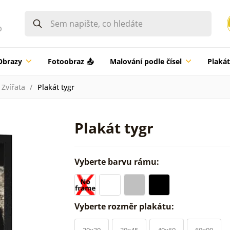
0
Obrazy
Fotoobraz 📤
Malování podle čísel
Plaká
Zvířata
Plakát tygr
Plakát tygr
Vyberte barvu rámu:
Vyberte rozměr plakátu:
20x30
30x45
40x60
60x90