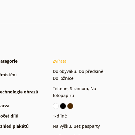
ategorie
Zvířata
Do obýváku
,
Do předsíně
,
místění
Do ložnice
Tištěné
,
S rámom
,
Na
echnologie obrazů
fotopapíru
arva
očet dílů
1-dílné
zhled plakátů
Na výšku
,
Bez pasparty