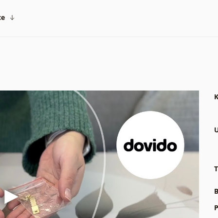
ce
K
U
T
B
P