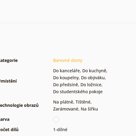
ategorie
Barevné domy
Do kanceláře
,
Do kuchyně
,
Do koupelny
,
Do obýváku
,
místění
Do předsíně
,
Do ložnice
,
Do studentského pokoje
Na plátně
,
Tištěné
,
echnologie obrazů
Zarámované
,
Na šířku
arva
očet dílů
1-dílné