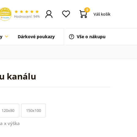
0
Váš košík
Hodnocení: 94%
ty
Dárkové poukazy
Vše o nákupu
u kanálu
120x80
150x100
a x výška