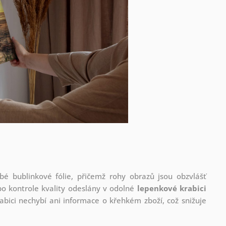
é bublinkové fólie, přičemž rohy obrazů jsou obzvlášť
po kontrole kvality odeslány v odolné
lepenkové krabici
abici nechybí ani informace o křehkém zboží, což snižuje