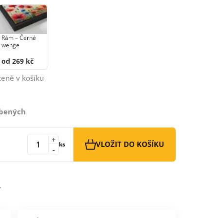
Rám –⁠⁠⁠⁠⁠⁠ Černé
wenge
od 269 kč
ceně v košíku
íbených
+
VLOŽIT DO KOŠÍKU
ks
-