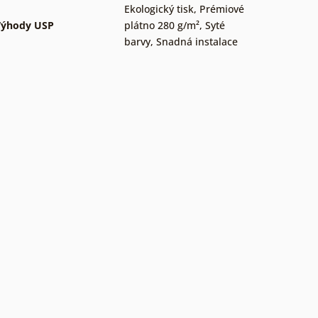
Ekologický tisk
,
Prémiové
Výhody USP
plátno 280 g/m²
,
Syté
barvy
,
Snadná instalace