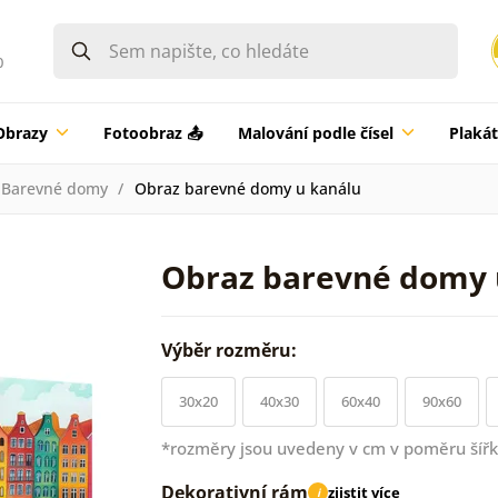
0
Obrazy
Fotoobraz 📤
Malování podle čísel
Plaká
Barevné domy
Obraz barevné domy u kanálu
Obraz barevné domy 
Výběr rozměru:
30x20
40x30
60x40
90x60
*rozměry jsou uvedeny v cm v poměru šířk
Dekorativní rám
zjistit více
i