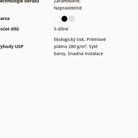
echnologie obrazů
Zarámované
,
Nepravidelné
arva
očet dílů
5-dílné
Ekologický tisk
,
Prémiové
Výhody USP
plátno 280 g/m²
,
Syté
barvy
,
Snadná instalace