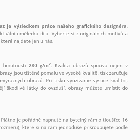
az je výsledkem práce našeho grafického designéra
,
tuální umělecká díla. Vyberte si z originálních motivů a
které najdete jen u nás.
2
 s hmotností
280 g/m
. Kvalita obrazů spočívá nejen v
brazy jsou tištěné pomalu ve vysoké kvalitě, tisk zaručuje
evýrazných obrazů. Při tisku využíváme vysoce kvalitní,
jí škodlivé látky do ovzduší, obrazy můžete umístit do
 Plátno je pořádně napnuté na bytelný rám o tloušťce 16
ozměru), které si na rám jednoduše přišroubujete podle