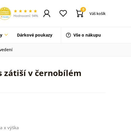
0
Váš košík
Hodnocení: 94%
ty
Dárkové poukazy
Vše o nákupu
ovedení
s zátiší v černobílém
a x výška