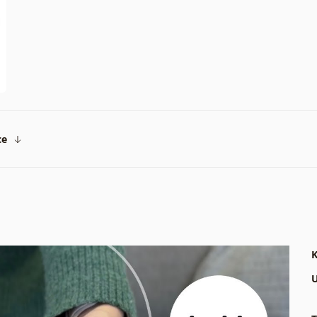
ce
K
U