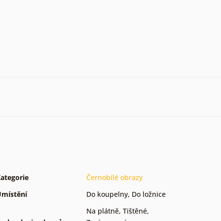
ategorie
Černobílé obrazy
místění
Do koupelny
,
Do ložnice
Na plátně
,
Tištěné
,