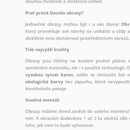
dlouhou životnost a atraktivní vzhled.
Proč právě Dovido obrazy?
Jedinečné obrazy mohou být i u vás doma!
Obr
který
proměňuje své návrhy na unikátní a vždy ak
zkrášlete svou domácnost prostřednictvím obrazů, 
Tisk nejvyšší kvality
Obrazy jsou tištěny na kvalitní pružné plátno
samotném materiálu, ale i v použité technologii. O
vysokou sytost barev
, takže se nemusíte bát n
ekologické barvy
bez zápachu, které nevypouště
kteréhokoliv pokoje.
Snadná montáž
Obrazy můžete ihned zavěsit do vašeho interiéru!
mm. K obrazům dodáváme 1 až 2 ks závěsů (dle r
toho, jak vám to bude vyhovovat.