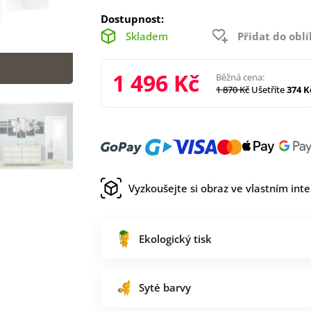
Dostupnost:
Skladem
Přidat do obl
1 496 Kč
Běžná cena:
1 870 Kč
Ušetříte
374 K
Vyzkoušejte si obraz ve vlastním inte
Ekologický tisk
Syté barvy