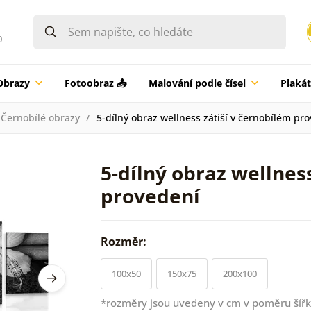
0
Obrazy
Fotoobraz 📤
Malování podle čísel
Plaká
Černobílé obrazy
5-dílný obraz wellness zátiší v černobílém pr
5-dílný obraz wellnes
provedení
Rozměr:
100x50
150x75
200x100
*rozměry jsou uvedeny v cm v poměru šířk