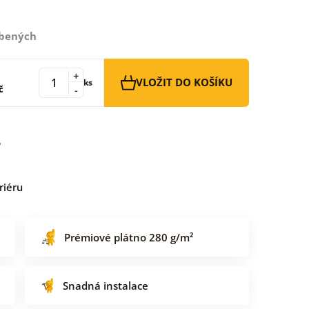
íbených
+
VLOŽIT DO KOŠÍKU
ks
č
-
riéru
Prémiové plátno 280 g/m²
Snadná instalace