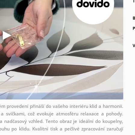
T
B
P
ém provedení přináší do vašeho interiéru klid a harmonii.
 a svíčkami, což evokuje atmosféru relaxace a pohody.
a nadčasový vzhled. Tento obraz je ideální do koupelny,
hu po klidu. Kvalitní tisk a pečlivé zpracování zaručují