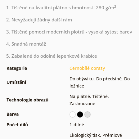
2
1. Tištěné na kvalitní plátno s hmotností 280 g/m
2. Nevyžadují žádný další rám
3. Tištěné pomocí moderních plotrů - vysoká sytost barev
4. Snadná montáž
5. Zabalené do odolné lepenkové krabice
Kategorie
Černobílé obrazy
Do obýváku
,
Do předsíně
,
Do
Umístění
ložnice
Na plátně
,
Tištěné
,
Technologie obrazů
Zarámované
Barva
Počet dílů
1-dílné
Ekologický tisk
,
Prémiové