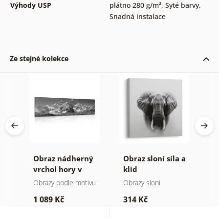
Výhody USP
plátno 280 g/m²
,
Syté barvy
,
Snadná instalace
Ze stejné kolekce
Obraz nádherný
Obraz sloní síla a
O
a v
vrchol hory v
klid
h
černobílém
a
Obrazy podle motivu
Obrazy sloni
V
provedení
1 089 Kč
314 Kč
7