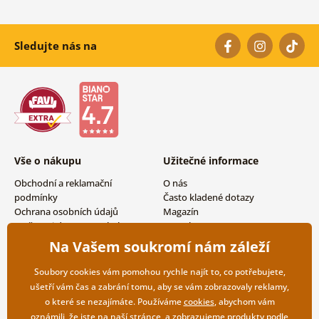
Sledujte nás na
Vše o nákupu
Užitečné informace
Obchodní a reklamační
O nás
podmínky
Často kladené dotazy
Ochrana osobních údajů
Magazín
Možnosti dopravy a platby
Kontakty
Vrácení zboží
Velkoobchodní spolupráce
Na Vašem soukromí nám záleží
Soubory cookies vám pomohou rychle najít to, co potřebujete,
ušetří vám čas a zabrání tomu, aby se vám zobrazovaly reklamy,
o které se nezajímáte. Používáme
cookies
, abychom vám
oznámili, že jste na naší stránce, a zobrazujeme produkty podle