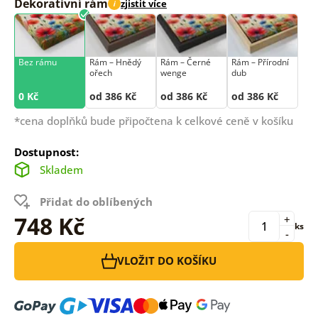
Dekorativní rám
zjistit více
i
Bez rámu
Rám –⁠⁠⁠⁠⁠⁠ Hnědý
Rám –⁠⁠⁠⁠⁠⁠ Černé
Rám –⁠⁠⁠⁠⁠⁠ Přírodní
ořech
wenge
dub
0 Kč
od 386 Kč
od 386 Kč
od 386 Kč
*cena doplňků bude připočtena k celkové ceně v košíku
Dostupnost:
Skladem
Přidat do oblíbených
748 Kč
+
ks
-
VLOŽIT DO KOŠÍKU