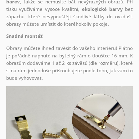
barev
, takže se nemusíte bát nevýrazných obrazů. Při
tisku využíváme vysoce kvalitní,
ekologické barvy
bez
zápachu, které nevypouštějí škodlivé látky do ovzduší,
obrazy můžete umístit do kteréhokoliv pokoje.
Snadná montáž
Obrazy můžete ihned zavěsit do vašeho interiéru! Plátno
je pořádně napnuté na bytelný rám o tloušťce 16 mm. K
obrazům dodáváme 1 až 2 ks závěsů (dle rozměru), které
si na rám jednoduše přišroubujete podle toho, jak vám to
bude vyhovovat.