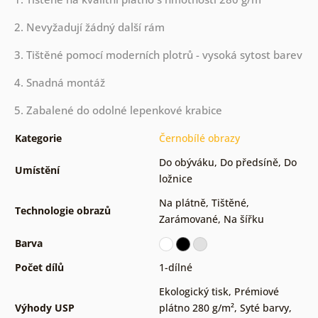
2. Nevyžadují žádný další rám
3. Tištěné pomocí moderních plotrů - vysoká sytost barev
4. Snadná montáž
5. Zabalené do odolné lepenkové krabice
Kategorie
Černobílé obrazy
Do obýváku
,
Do předsíně
,
Do
Umístění
ložnice
Na plátně
,
Tištěné
,
Technologie obrazů
Zarámované
,
Na šířku
Barva
Počet dílů
1-dílné
Ekologický tisk
,
Prémiové
Výhody USP
plátno 280 g/m²
,
Syté barvy
,