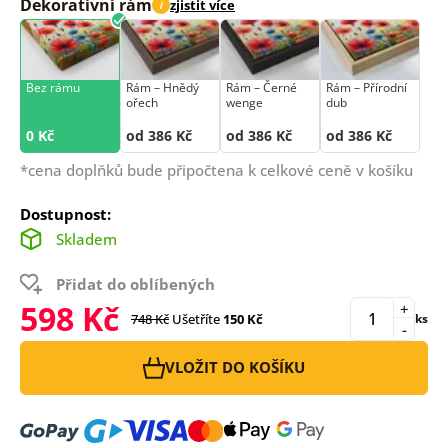
Dekorativní rám
zjistit více
i
Bez rámu
Rám –⁠⁠⁠⁠⁠⁠ Hnědý
Rám –⁠⁠⁠⁠⁠⁠ Černé
Rám –⁠⁠⁠⁠⁠⁠ Přírodní
ořech
wenge
dub
0 Kč
od 386 Kč
od 386 Kč
od 386 Kč
*cena doplňků bude připočtena k celkové ceně v košíku
Dostupnost:
Skladem
Přidat do oblíbených
598 Kč
+
748 Kč
Ušetříte
150 Kč
ks
-
VLOŽIT DO KOŠÍKU