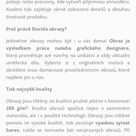
pokoje nebo pracovny, kde vytvoří příjemnou atmosféru.
Kvalitní tisk zajišťuje věrné zobrazení detailů a dlouhou
životnost produktu.
Proč právě Dovido obrazy?
Jedinečné obrazy mohou být i u vás doma!
Obraz je
výsledkem práce našeho grafického designéra
,
který
proměňuje své návrhy na unikátní a vždy aktuální
umělecká díla. Vyberte si z originálních motivů a
zkrášlete svou domácnost prostřednictvím obrazů, které
najdete jen u nás.
Tisk nejvyšší kvality
Obrazy jsou tištěny na kvalitní pružné plátno s hmotností
2
280 g/m
. Kvalita obrazů spočívá nejen v samotném
materiálu, ale i v použité technologii. Obrazy jsou tištěné
pomalu ve vysoké kvalitě, tisk zaručuje
vysokou sytost
barev
, takže se nemusíte bát nevýrazných obrazů. Při