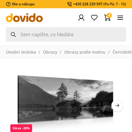
Vše o nákupu
+420 228 229 597
(Po-Pá: 7 - 16)
0
Úvodní stránka
Obrazy
Obrazy podle motivu
Černobílé
Sleva -20%