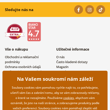
Sledujte nás na
Vše o nákupu
Užitečné informace
Obchodní a reklamační
O nás
podmínky
Často kladené dotazy
Ochrana osobních údajů
Magazín
Možnosti dopravy a platby
Kontakty
Vrácení zboží
Velkoobchodní spolupráce
Na Vašem soukromí nám záleží
Soubory cookies vám pomohou rychle najít to, co potřebujete,
ušetří vám čas a zabrání tomu, aby se vám zobrazovaly reklamy,
o které se nezajímáte. Používáme
cookies
, abychom vám
oznámili, že jste na naší stránce, a zobrazujeme produkty podle
vašich preferencí. Soubory cookies nám pomáhají zlepšit váš