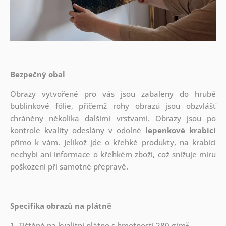
Bezpečný obal
Obrazy vytvořené pro vás jsou zabaleny do hrubé
bublinkové fólie, přičemž rohy obrazů jsou obzvlášť
chráněny několika dalšími vrstvami.
Obrazy jsou po
kontrole kvality odeslány v odolné
lepenkové krabici
přímo k vám. Jelikož jde o křehké produkty, na krabici
nechybí ani informace o křehkém zboží, což snižuje míru
poškození při samotné přepravě.
Specifika obrazů na plátně
2
1. Tištěné na kvalitní plátno s hmotností 280 g/m