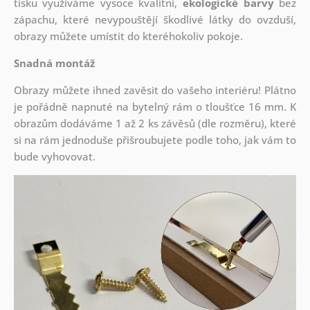
tisku využíváme vysoce kvalitní,
ekologické barvy
bez
zápachu, které nevypouštějí škodlivé látky do ovzduší,
obrazy můžete umístit do kteréhokoliv pokoje.
Snadná montáž
Obrazy můžete ihned zavěsit do vašeho interiéru! Plátno
je pořádně napnuté na bytelný rám o tloušťce 16 mm. K
obrazům dodáváme 1 až 2 ks závěsů (dle rozměru), které
si na rám jednoduše přišroubujete podle toho, jak vám to
bude vyhovovat.