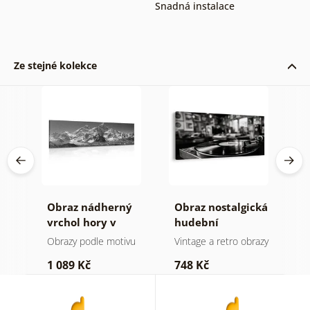
Snadná instalace
Ze stejné kolekce
Obraz nádherný
Obraz nostalgická
O
ynu
vrchol hory v
hudební
k
černobílém
atmosféra
Obrazy podle motivu
Vintage a retro obrazy
O
provedení
1 089 Kč
748 Kč
3