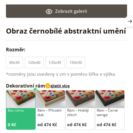
Zobrazit galerii
Obraz černobílé abstraktní umění
Rozměr:
90x30
120x40
135x45
150x50
*rozměry jsou uvedeny v cm v poměru šířka x výška
Dekorativní rám
zjistit více
i
Bez rámu
Rám –⁠⁠⁠⁠⁠⁠ Přírodní
Rám –⁠⁠⁠⁠⁠⁠ Hnědý
Rám –⁠⁠⁠⁠⁠⁠ Černé
dub
ořech
wenge
0 Kč
od 474 Kč
od 474 Kč
od 474 Kč