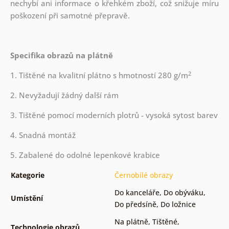
nechybí ani informace o křehkém zboží, což snižuje míru
poškození při samotné přepravě.
Specifika obrazů na plátně
2
1. Tištěné na kvalitní plátno s hmotností 280 g/m
2. Nevyžadují žádný další rám
3. Tištěné pomocí moderních plotrů - vysoká sytost barev
4. Snadná montáž
5. Zabalené do odolné lepenkové krabice
Kategorie
Černobílé obrazy
Do kanceláře
,
Do obýváku
,
Umístění
Do předsíně
,
Do ložnice
Na plátně
,
Tištěné
,
Technologie obrazů