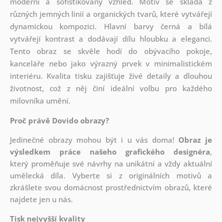
moderní a sofistikovaný vzhled. Motiv se skládá z
různých jemných linií a organických tvarů, které vytvářejí
dynamickou kompozici. Hlavní barvy černá a bílá
vytvářejí kontrast a dodávají dílu hloubku a eleganci.
Tento obraz se skvěle hodí do obývacího pokoje,
kanceláře nebo jako výrazný prvek v minimalistickém
interiéru. Kvalita tisku zajišťuje živé detaily a dlouhou
životnost, což z něj činí ideální volbu pro každého
milovníka umění.
Proč právě Dovido obrazy?
Jedinečné obrazy mohou být i u vás doma!
Obraz je
výsledkem práce našeho grafického designéra
,
který
proměňuje své návrhy na unikátní a vždy aktuální
umělecká díla. Vyberte si z originálních motivů a
zkrášlete svou domácnost prostřednictvím obrazů, které
najdete jen u nás.
Tisk nejvyšší kvality