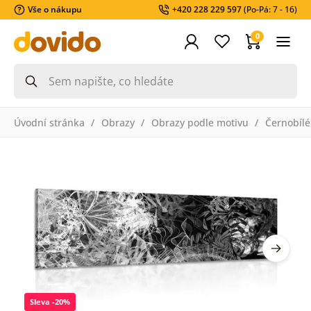
Vše o nákupu
+420 228 229 597
(Po-Pá: 7 - 16)
0
Úvodní stránka
Obrazy
Obrazy podle motivu
Černobílé
Sleva -20%