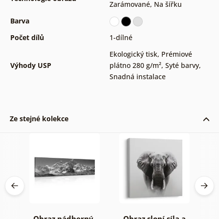
Zarámované
,
Na šířku
Barva
Počet dílů
1-dílné
Ekologický tisk
,
Prémiové
Výhody USP
plátno 280 g/m²
,
Syté barvy
,
Snadná instalace
Ze stejné kolekce
Obraz nádherný
Obraz sloní síla a
O