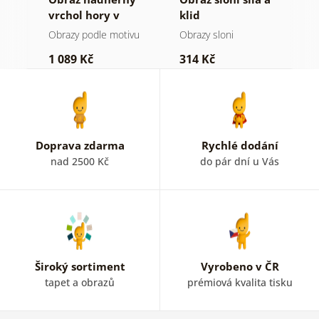
a v
vrchol hory v
klid
h
černobílém
a
Obrazy podle motivu
Obrazy sloni
V
provedení
1 089 Kč
314 Kč
7
Doprava zdarma
Rychlé dodání
nad 2500 Kč
do pár dní u Vás
Široký sortiment
Vyrobeno v ČR
tapet a obrazů
prémiová kvalita tisku