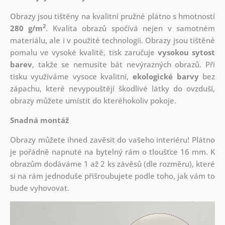
Obrazy jsou tištěny na kvalitní pružné plátno s hmotností
2
280 g/m
. Kvalita obrazů spočívá nejen v samotném
materiálu, ale i v použité technologii. Obrazy jsou tištěné
pomalu ve vysoké kvalitě, tisk zaručuje
vysokou sytost
barev
, takže se nemusíte bát nevýrazných obrazů. Při
tisku využíváme vysoce kvalitní,
ekologické barvy
bez
zápachu, které nevypouštějí škodlivé látky do ovzduší,
obrazy můžete umístit do kteréhokoliv pokoje.
Snadná montáž
Obrazy můžete ihned zavěsit do vašeho interiéru! Plátno
je pořádně napnuté na bytelný rám o tloušťce 16 mm. K
obrazům dodáváme 1 až 2 ks závěsů (dle rozměru), které
si na rám jednoduše přišroubujete podle toho, jak vám to
bude vyhovovat.