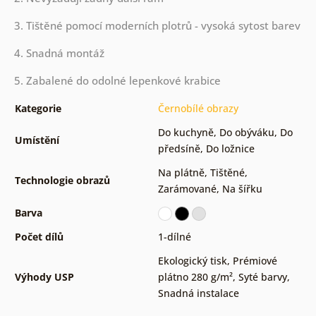
3. Tištěné pomocí moderních plotrů - vysoká sytost barev
4. Snadná montáž
5. Zabalené do odolné lepenkové krabice
Kategorie
Černobílé obrazy
Do kuchyně
,
Do obýváku
,
Do
Umístění
předsíně
,
Do ložnice
Na plátně
,
Tištěné
,
Technologie obrazů
Zarámované
,
Na šířku
Barva
Počet dílů
1-dílné
Ekologický tisk
,
Prémiové
Výhody USP
plátno 280 g/m²
,
Syté barvy
,
Snadná instalace