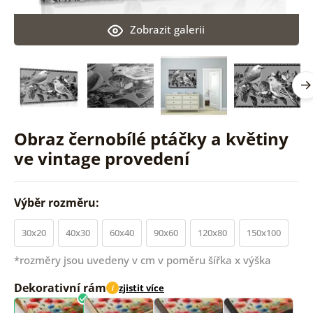
Zobrazit galerii
Obraz černobílé ptáčky a květiny
ve vintage provedení
Výběr rozměru:
30x20
40x30
60x40
90x60
120x80
150x100
*rozměry jsou uvedeny v cm v poměru šířka x výška
Dekorativní rám
zjistit více
i