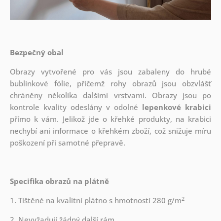
Bezpečný obal
Obrazy vytvořené pro vás jsou zabaleny do hrubé
bublinkové fólie, přičemž rohy obrazů jsou obzvlášť
chráněny několika dalšími vrstvami.
Obrazy jsou po
kontrole kvality odeslány v odolné
lepenkové krabici
přímo k vám. Jelikož jde o křehké produkty, na krabici
nechybí ani informace o křehkém zboží, což snižuje míru
poškození při samotné přepravě.
Specifika obrazů na plátně
2
1. Tištěné na kvalitní plátno s hmotností 280 g/m
2. Nevyžadují žádný další rám