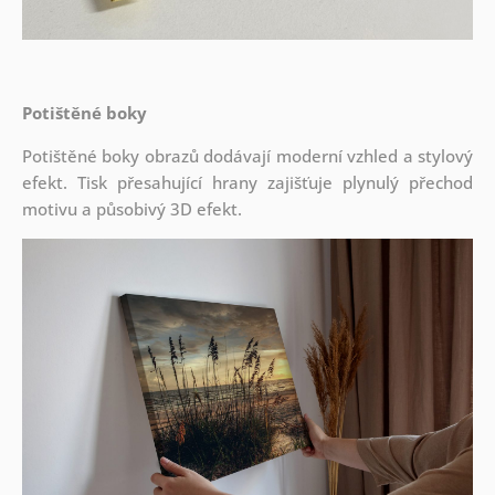
Potištěné boky
Potištěné boky obrazů dodávají moderní vzhled a stylový
efekt. Tisk přesahující hrany zajišťuje plynulý přechod
motivu a působivý 3D efekt.