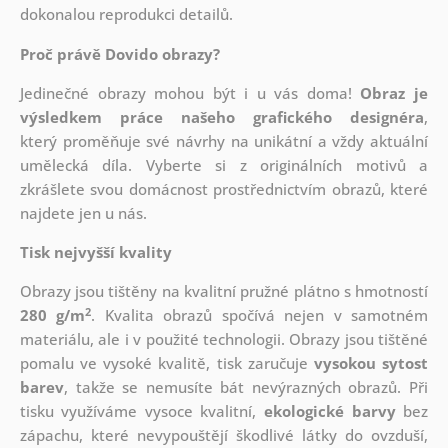
dokonalou reprodukci detailů.
Proč právě Dovido obrazy?
Jedinečné obrazy mohou být i u vás doma!
Obraz je
výsledkem práce našeho grafického designéra
,
který
proměňuje své návrhy na unikátní a vždy aktuální
umělecká díla. Vyberte si z originálních motivů a
zkrášlete svou domácnost prostřednictvím obrazů, které
najdete jen u nás.
Tisk nejvyšší kvality
Obrazy jsou tištěny na kvalitní pružné plátno s hmotností
2
280 g/m
. Kvalita obrazů spočívá nejen v samotném
materiálu, ale i v použité technologii. Obrazy jsou tištěné
pomalu ve vysoké kvalitě, tisk zaručuje
vysokou sytost
barev
, takže se nemusíte bát nevýrazných obrazů. Při
tisku využíváme vysoce kvalitní,
ekologické barvy
bez
zápachu, které nevypouštějí škodlivé látky do ovzduší,