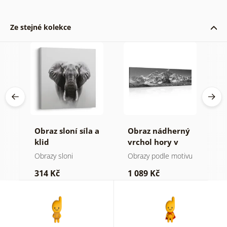
Ze stejné kolekce
á
Obraz sloní síla a
Obraz nádherný
O
ýl
klid
vrchol hory v
h
černobílém
a
Obrazy sloni
Obrazy podle motivu
V
provedení
314 Kč
1 089 Kč
7