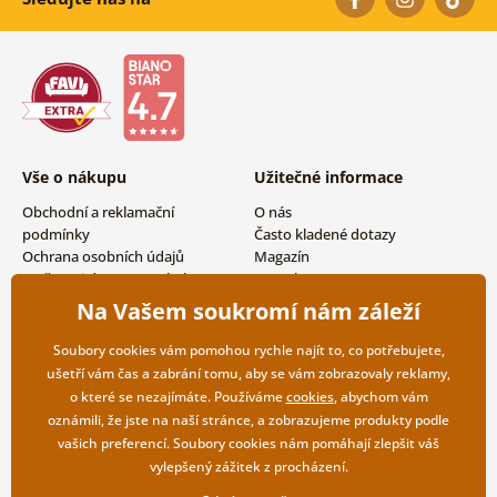
Vše o nákupu
Užitečné informace
Obchodní a reklamační
O nás
podmínky
Často kladené dotazy
Ochrana osobních údajů
Magazín
Možnosti dopravy a platby
Kontakty
Vrácení zboží
Velkoobchodní spolupráce
Na Vašem soukromí nám záleží
Soubory cookies vám pomohou rychle najít to, co potřebujete,
ušetří vám čas a zabrání tomu, aby se vám zobrazovaly reklamy,
o které se nezajímáte. Používáme
cookies
, abychom vám
oznámili, že jste na naší stránce, a zobrazujeme produkty podle
vašich preferencí. Soubory cookies nám pomáhají zlepšit váš
vylepšený zážitek z procházení.