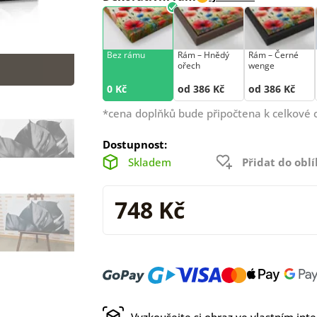
Bez rámu
Rám –⁠⁠⁠⁠⁠⁠ Hnědý
Rám –⁠⁠⁠⁠⁠⁠ Černé
ořech
wenge
0 Kč
od 386 Kč
od 386 Kč
*cena doplňků bude připočtena k celkové 
Dostupnost:
Skladem
Přidat do obl
748 Kč
Vyzkoušejte si obraz ve vlastním inte