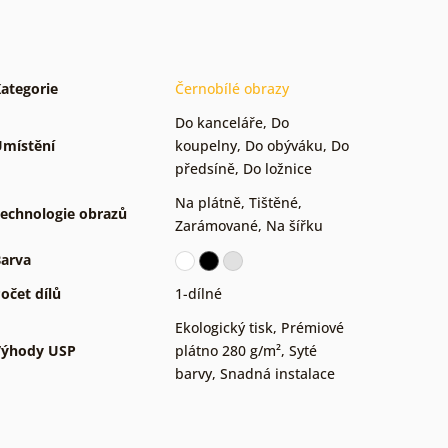
ategorie
Černobílé obrazy
Do kanceláře
,
Do
místění
koupelny
,
Do obýváku
,
Do
předsíně
,
Do ložnice
Na plátně
,
Tištěné
,
echnologie obrazů
Zarámované
,
Na šířku
arva
očet dílů
1-dílné
Ekologický tisk
,
Prémiové
Výhody USP
plátno 280 g/m²
,
Syté
barvy
,
Snadná instalace