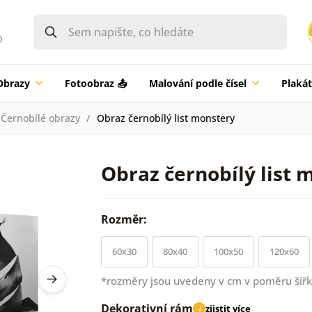
0
Obrazy
Fotoobraz 📤
Malování podle čísel
Plaká
Černobílé obrazy
Obraz černobílý list monstery
Obraz černobílý list 
Rozměr:
60x30
80x40
100x50
120x60
*rozměry jsou uvedeny v cm v poměru šířk
Dekorativní rám
zjistit více
i