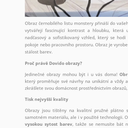
Obraz černobílého listu monstery přináší do vašeho
vytvářejí fascinující kontrast a hloubku, kter
nadčasový a sofistikovaný vzhled, který se hodí 
pokoje nebo pracovního prostoru. Obraz je vyroben
stálost barev.
Proč právě Dovido obrazy?
Jedinečné obrazy mohou být i u vás doma!
Obr
který
proměňuje své návrhy na unikátní a vždy ak
zkrášlete svou domácnost prostřednictvím obrazů, 
Tisk nejvyšší kvality
Obrazy jsou tištěny na kvalitní pružné plátno
samotném materiálu, ale i v použité technologii. O
vysokou sytost barev
, takže se nemusíte bát n