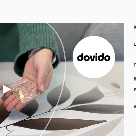
K
U
T
B
P