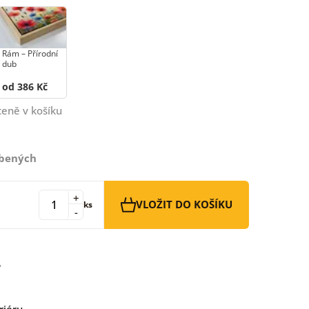
Rám –⁠⁠⁠⁠⁠⁠ Přírodní
dub
od 386 Kč
ceně v košíku
íbených
+
VLOŽIT DO KOŠÍKU
ks
-
riéru