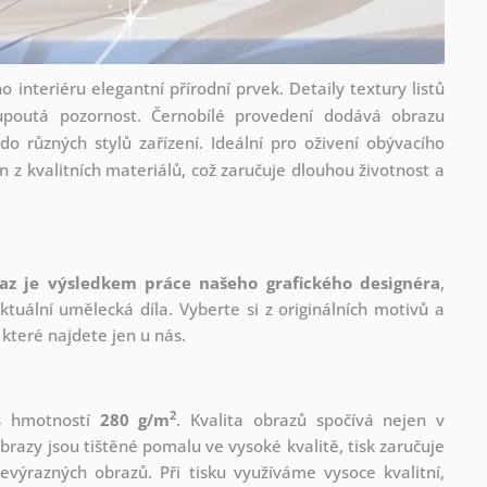
 interiéru elegantní přírodní prvek. Detaily textury listů
á upoutá pozornost. Černobílé provedení dodává obrazu
do různých stylů zařízení. Ideální pro oživení obývacího
 z kvalitních materiálů, což zaručuje dlouhou životnost a
az je výsledkem práce našeho grafického designéra
,
tuální umělecká díla. Vyberte si z originálních motivů a
které najdete jen u nás.
2
 s hmotností
280 g/m
. Kvalita obrazů spočívá nejen v
brazy jsou tištěné pomalu ve vysoké kvalitě, tisk zaručuje
evýrazných obrazů. Při tisku využíváme vysoce kvalitní,