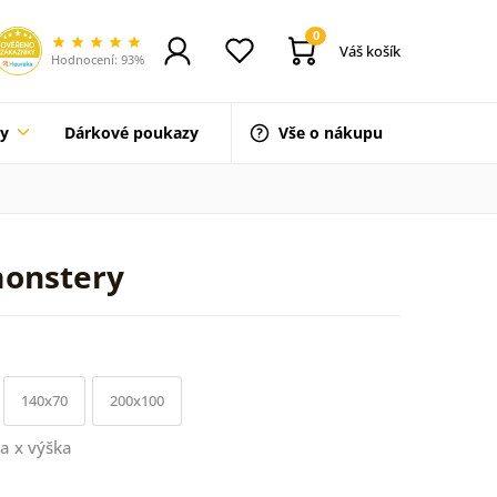
0
Váš košík
Hodnocení: 93%
ty
Dárkové poukazy
Vše o nákupu
monstery
140x70
200x100
a x výška