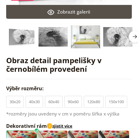
Zobrazit galerii
Obraz detail pampelišky v
černobílém provedení
Výběr rozměru:
30x20
40x30
60x40
90x60
120x80
150x100
*rozměry jsou uvedeny v cm v poměru šířka x výška
Dekorativní rám
zjistit více
i