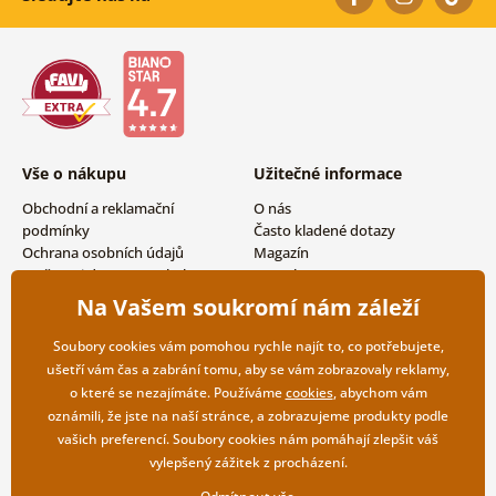
Vše o nákupu
Užitečné informace
Obchodní a reklamační
O nás
podmínky
Často kladené dotazy
Ochrana osobních údajů
Magazín
Možnosti dopravy a platby
Kontakty
Vrácení zboží
Velkoobchodní spolupráce
Na Vašem soukromí nám záleží
Soubory cookies vám pomohou rychle najít to, co potřebujete,
ušetří vám čas a zabrání tomu, aby se vám zobrazovaly reklamy,
o které se nezajímáte. Používáme
cookies
, abychom vám
oznámili, že jste na naší stránce, a zobrazujeme produkty podle
vašich preferencí. Soubory cookies nám pomáhají zlepšit váš
vylepšený zážitek z procházení.