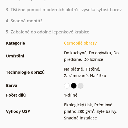
3. Tištěné pomocí moderních plotrů - vysoká sytost barev
4. Snadná montáž
5. Zabalené do odolné lepenkové krabice
Kategorie
Černobílé obrazy
Do kuchyně
,
Do obýváku
,
Do
Umístění
předsíně
,
Do ložnice
Na plátně
,
Tištěné
,
Technologie obrazů
Zarámované
,
Na šířku
Barva
Počet dílů
1-dílné
Ekologický tisk
,
Prémiové
Výhody USP
plátno 280 g/m²
,
Syté barvy
,
Snadná instalace