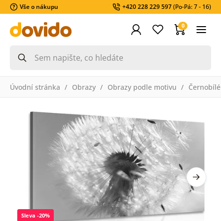
Vše o nákupu
+420 228 229 597
(Po-Pá: 7 - 16)
0
Úvodní stránka
Obrazy
Obrazy podle motivu
Černobílé
Sleva -20%