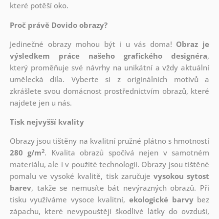
které potěší oko.
Proč právě Dovido obrazy?
Jedinečné obrazy mohou být i u vás doma!
Obraz je
výsledkem práce našeho grafického designéra
,
který
proměňuje své návrhy na unikátní a vždy aktuální
umělecká díla. Vyberte si z originálních motivů a
zkrášlete svou domácnost prostřednictvím obrazů, které
najdete jen u nás.
Tisk nejvyšší kvality
Obrazy jsou tištěny na kvalitní pružné plátno s hmotností
2
280 g/m
. Kvalita obrazů spočívá nejen v samotném
materiálu, ale i v použité technologii. Obrazy jsou tištěné
pomalu ve vysoké kvalitě, tisk zaručuje
vysokou sytost
barev
, takže se nemusíte bát nevýrazných obrazů. Při
tisku využíváme vysoce kvalitní,
ekologické barvy
bez
zápachu, které nevypouštějí škodlivé látky do ovzduší,