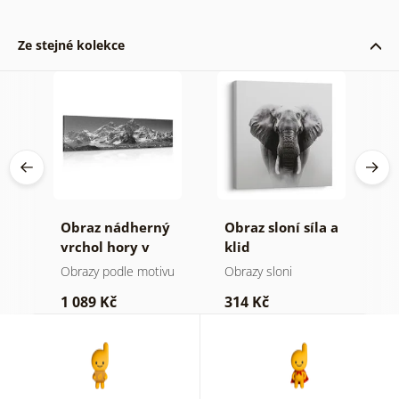
Ze stejné kolekce
Obraz nádherný
Obraz sloní síla a
O
a v
vrchol hory v
klid
h
černobílém
a
Obrazy podle motivu
Obrazy sloni
V
provedení
1 089 Kč
314 Kč
7