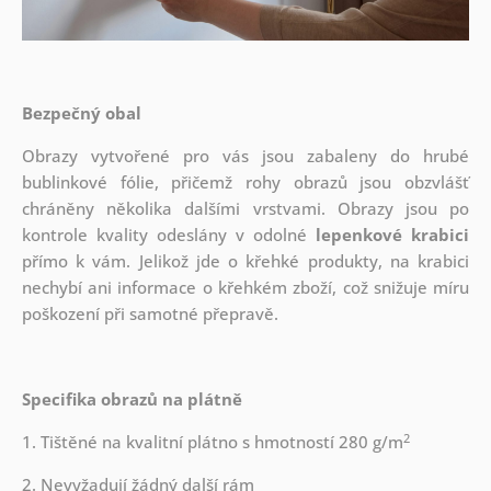
Bezpečný obal
Obrazy vytvořené pro vás jsou zabaleny do hrubé
bublinkové fólie, přičemž rohy obrazů jsou obzvlášť
chráněny několika dalšími vrstvami.
Obrazy jsou po
kontrole kvality odeslány v odolné
lepenkové krabici
přímo k vám. Jelikož jde o křehké produkty, na krabici
nechybí ani informace o křehkém zboží, což snižuje míru
poškození při samotné přepravě.
Specifika obrazů na plátně
2
1. Tištěné na kvalitní plátno s hmotností 280 g/m
2. Nevyžadují žádný další rám