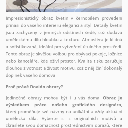
Impresionistický obraz květin v černobílém provedení
přináší do vašeho interiéru eleganci a styl. Detaily květin
jsou zachyceny v jemných odstínech šedé, což dodává
uměleckému dílu hloubku a texturu. Atmosféra je klidná
a sofistikovaná, ideální pro vytvoření útulného prostředí.
Tento obraz je skvělou volbou pro obývací pokoje, ložnice
nebo kanceláře, kde oživí prostor. Kvalita tisku zaručuje
dlouhou životnost a živost motivu, což z něj činí dokonalý
doplněk vašeho domova.
Proč právě Dovido obrazy?
Jedinečné obrazy mohou být i u vás doma!
Obraz je
výsledkem práce našeho grafického designéra
,
který
proměňuje své návrhy na unikátní a vždy aktuální
umělecká díla. Vyberte si z originálních motivů a
zkrášlete svou domácnost prostřednictvím obrazů, které