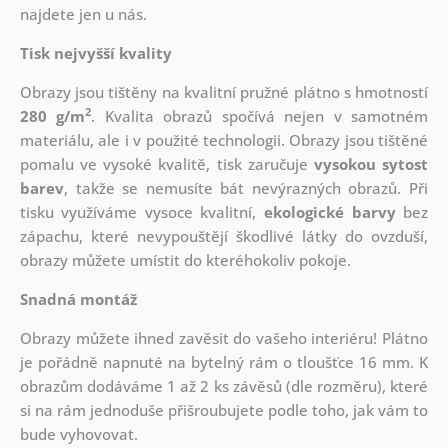
najdete jen u nás.
Tisk nejvyšší kvality
Obrazy jsou tištěny na kvalitní pružné plátno s hmotností
2
280 g/m
. Kvalita obrazů spočívá nejen v samotném
materiálu, ale i v použité technologii. Obrazy jsou tištěné
pomalu ve vysoké kvalitě, tisk zaručuje
vysokou sytost
barev
, takže se nemusíte bát nevýrazných obrazů. Při
tisku využíváme vysoce kvalitní,
ekologické barvy
bez
zápachu, které nevypouštějí škodlivé látky do ovzduší,
obrazy můžete umístit do kteréhokoliv pokoje.
Snadná montáž
Obrazy můžete ihned zavěsit do vašeho interiéru! Plátno
je pořádně napnuté na bytelný rám o tloušťce 16 mm. K
obrazům dodáváme 1 až 2 ks závěsů (dle rozměru), které
si na rám jednoduše přišroubujete podle toho, jak vám to
bude vyhovovat.