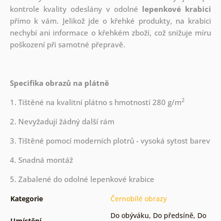
kontrole kvality odeslány v odolné
lepenkové krabici
přímo k vám. Jelikož jde o křehké produkty, na krabici
nechybí ani informace o křehkém zboží, což snižuje míru
poškození při samotné přepravě.
Specifika obrazů na plátně
2
1. Tištěné na kvalitní plátno s hmotností 280 g/m
2. Nevyžadují žádný další rám
3. Tištěné pomocí moderních plotrů - vysoká sytost barev
4. Snadná montáž
5. Zabalené do odolné lepenkové krabice
Kategorie
Černobílé obrazy
Do obýváku
,
Do předsíně
,
Do
Umístění