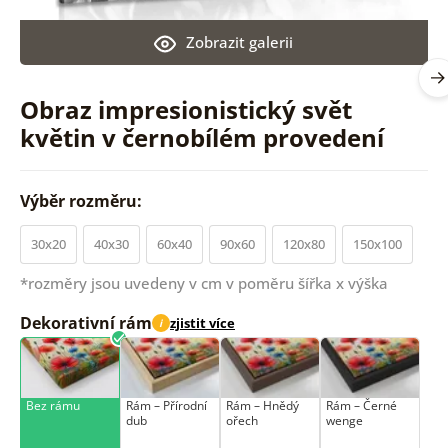
Zobrazit galerii
Obraz impresionistický svět
květin v černobílém provedení
Výběr rozměru:
30x20
40x30
60x40
90x60
120x80
150x100
*rozměry jsou uvedeny v cm v poměru šířka x výška
Dekorativní rám
zjistit více
i
Bez rámu
Rám –⁠⁠⁠⁠⁠⁠ Přírodní
Rám –⁠⁠⁠⁠⁠⁠ Hnědý
Rám –⁠⁠⁠⁠⁠⁠ Černé
dub
ořech
wenge