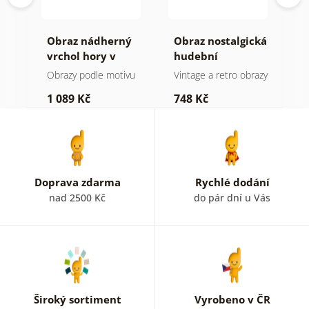
Obraz nádherný
Obraz nostalgická
O
a v
vrchol hory v
hudební
k
černobílém
atmosféra
Obrazy podle motivu
Vintage a retro obrazy
O
provedení
1 089 Kč
748 Kč
3
Doprava zdarma
Rychlé dodání
nad 2500 Kč
do pár dní u Vás
Široký sortiment
Vyrobeno v ČR