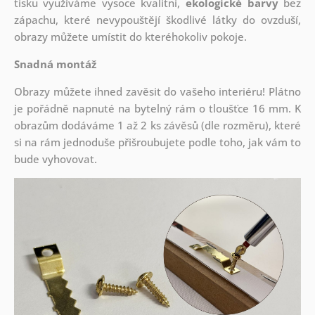
tisku využíváme vysoce kvalitní,
ekologické barvy
bez
zápachu, které nevypouštějí škodlivé látky do ovzduší,
obrazy můžete umístit do kteréhokoliv pokoje.
Snadná montáž
Obrazy můžete ihned zavěsit do vašeho interiéru! Plátno
je pořádně napnuté na bytelný rám o tloušťce 16 mm. K
obrazům dodáváme 1 až 2 ks závěsů (dle rozměru), které
si na rám jednoduše přišroubujete podle toho, jak vám to
bude vyhovovat.