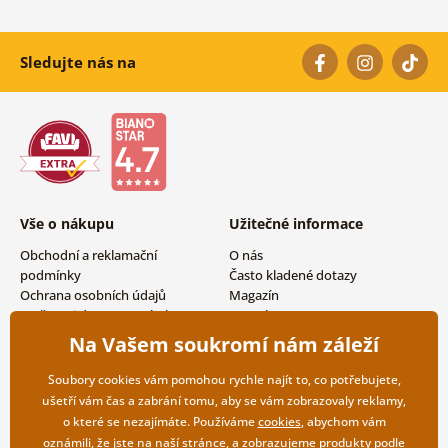
Sledujte nás na
Vše o nákupu
Užitečné informace
Obchodní a reklamační
O nás
podmínky
Často kladené dotazy
Ochrana osobních údajů
Magazín
Možnosti dopravy a platby
Kontakty
Vrácení zboží
Velkoobchodní spolupráce
Na Vašem soukromí nám záleží
Soubory cookies vám pomohou rychle najít to, co potřebujete,
ušetří vám čas a zabrání tomu, aby se vám zobrazovaly reklamy,
o které se nezajímáte. Používáme
cookies
, abychom vám
oznámili, že jste na naší stránce, a zobrazujeme produkty podle