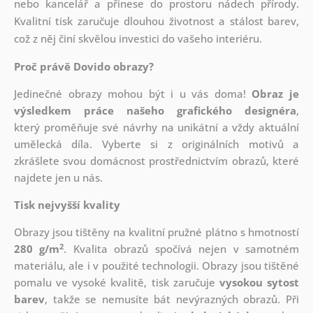
nebo kancelář a přinese do prostoru nádech přírody.
Kvalitní tisk zaručuje dlouhou životnost a stálost barev,
což z něj činí skvělou investici do vašeho interiéru.
Proč právě Dovido obrazy?
Jedinečné obrazy mohou být i u vás doma!
Obraz je
výsledkem práce našeho grafického designéra
,
který
proměňuje své návrhy na unikátní a vždy aktuální
umělecká díla. Vyberte si z originálních motivů a
zkrášlete svou domácnost prostřednictvím obrazů, které
najdete jen u nás.
Tisk nejvyšší kvality
Obrazy jsou tištěny na kvalitní pružné plátno s hmotností
2
280 g/m
. Kvalita obrazů spočívá nejen v samotném
materiálu, ale i v použité technologii. Obrazy jsou tištěné
pomalu ve vysoké kvalitě, tisk zaručuje
vysokou sytost
barev
, takže se nemusíte bát nevýrazných obrazů. Při