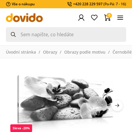
Vše o nákupu
+420 228 229 597
(Po-Pá: 7 - 16)
0
Úvodní stránka
Obrazy
Obrazy podle motivu
Černobílé
Sleva -20%