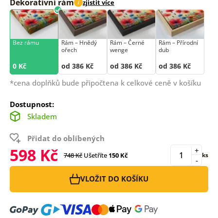
Dekorativní rám
zjistit více
i
Bez rámu
Rám –⁠⁠⁠⁠⁠⁠ Hnědý
Rám –⁠⁠⁠⁠⁠⁠ Černé
Rám –⁠⁠⁠⁠⁠⁠ Přírodní
ořech
wenge
dub
0 Kč
od 386 Kč
od 386 Kč
od 386 Kč
*cena doplňků bude připočtena k celkové ceně v košíku
Dostupnost:
Skladem
Přidat do oblíbených
598 Kč
+
748 Kč
Ušetříte
150 Kč
ks
-
VLOŽIT DO KOŠÍKU