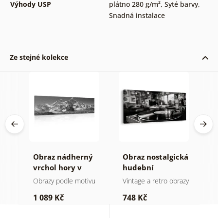
Výhody USP
plátno 280 g/m²
,
Syté barvy
,
Snadná instalace
Ze stejné kolekce
Obraz nádherný
Obraz nostalgická
O
ynu
vrchol hory v
hudební
k
černobílém
atmosféra
Obrazy podle motivu
Vintage a retro obrazy
O
provedení
1 089 Kč
748 Kč
3