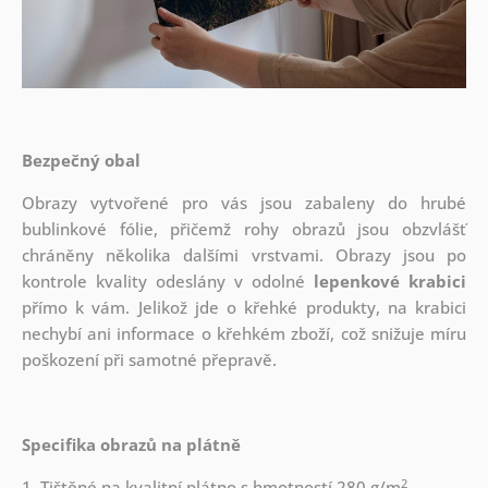
Bezpečný obal
Obrazy vytvořené pro vás jsou zabaleny do hrubé
bublinkové fólie, přičemž rohy obrazů jsou obzvlášť
chráněny několika dalšími vrstvami.
Obrazy jsou po
kontrole kvality odeslány v odolné
lepenkové krabici
přímo k vám. Jelikož jde o křehké produkty, na krabici
nechybí ani informace o křehkém zboží, což snižuje míru
poškození při samotné přepravě.
Specifika obrazů na plátně
2
1. Tištěné na kvalitní plátno s hmotností 280 g/m