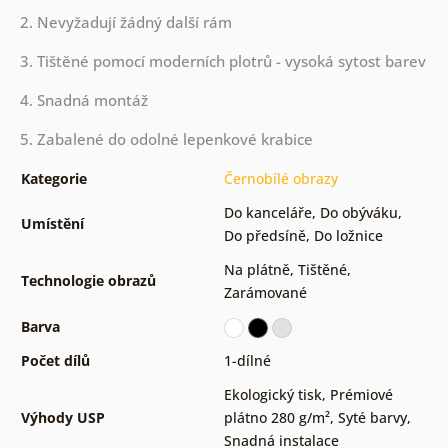
2. Nevyžadují žádný další rám
3. Tištěné pomocí moderních plotrů - vysoká sytost barev
4. Snadná montáž
5. Zabalené do odolné lepenkové krabice
Kategorie
Černobílé obrazy
Do kanceláře
,
Do obýváku
,
Umístění
Do předsíně
,
Do ložnice
Na plátně
,
Tištěné
,
Technologie obrazů
Zarámované
Barva
Počet dílů
1-dílné
Ekologický tisk
,
Prémiové
Výhody USP
plátno 280 g/m²
,
Syté barvy
,
Snadná instalace