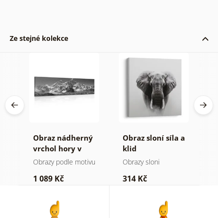
Ze stejné kolekce
Obraz nádherný
Obraz sloní síla a
O
a v
vrchol hory v
klid
h
černobílém
a
Obrazy podle motivu
Obrazy sloni
V
provedení
1 089 Kč
314 Kč
7