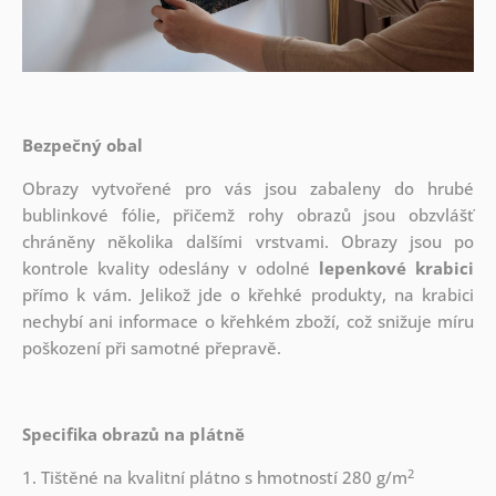
Bezpečný obal
Obrazy vytvořené pro vás jsou zabaleny do hrubé
bublinkové fólie, přičemž rohy obrazů jsou obzvlášť
chráněny několika dalšími vrstvami.
Obrazy jsou po
kontrole kvality odeslány v odolné
lepenkové krabici
přímo k vám. Jelikož jde o křehké produkty, na krabici
nechybí ani informace o křehkém zboží, což snižuje míru
poškození při samotné přepravě.
Specifika obrazů na plátně
2
1. Tištěné na kvalitní plátno s hmotností 280 g/m