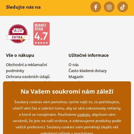
Sledujte nás na
Vše o nákupu
Užitečné informace
Obchodní a reklamační
O nás
podmínky
Často kladené dotazy
Ochrana osobních údajů
Magazín
Možnosti dopravy a platby
Kontakty
Vrácení zboží
Velkoobchodní spolupráce
Na Vašem soukromí nám záleží
Soubory cookies vám pomohou rychle najít to, co potřebujete,
ušetří vám čas a zabrání tomu, aby se vám zobrazovaly reklamy,
o které se nezajímáte. Používáme
cookies
, abychom vám
oznámili, že jste na naší stránce, a zobrazujeme produkty podle
vašich preferencí. Soubory cookies nám pomáhají zlepšit váš
vylepšený zážitek z procházení.