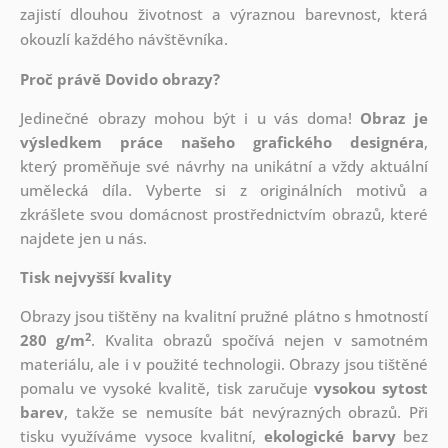
zajistí dlouhou životnost a výraznou barevnost, která
okouzlí každého návštěvníka.
Proč právě Dovido obrazy?
Jedinečné obrazy mohou být i u vás doma!
Obraz je
výsledkem práce našeho grafického designéra
,
který
proměňuje své návrhy na unikátní a vždy aktuální
umělecká díla. Vyberte si z originálních motivů a
zkrášlete svou domácnost prostřednictvím obrazů, které
najdete jen u nás.
Tisk nejvyšší kvality
Obrazy jsou tištěny na kvalitní pružné plátno s hmotností
2
280 g/m
. Kvalita obrazů spočívá nejen v samotném
materiálu, ale i v použité technologii. Obrazy jsou tištěné
pomalu ve vysoké kvalitě, tisk zaručuje
vysokou sytost
barev
, takže se nemusíte bát nevýrazných obrazů. Při
tisku využíváme vysoce kvalitní,
ekologické barvy
bez