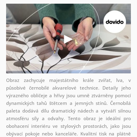
Obraz zachycuje majestátního krále zvířat, lva, v
působivé černobílé akvarelové technice. Detaily jeho
výrazného obličeje a hřívy jsou umně ztvárněny pomocí
dynamických tahů štětcem a jemných stínů. Černobílá
paleta dodává dílu dramatický nádech a vytváří silnou
atmosféru síly a odvahy. Tento obraz je ideální pro
obohacení interiéru ve stylových prostorách, jako jsou
obývací pokoje nebo kanceláře. Kvalitní tisk na plátně