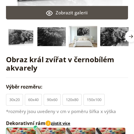
Zobrazit galerii
Obraz král zvířat v černobílém
akvarely
Výběr rozměru:
30x20
60x40
90x60
120x80
150x100
*rozměry jsou uvedeny v cm v poměru šířka x výška
Dekorativní rám
zjistit více
i