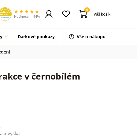
0
Váš košík
Hodnocení: 94%
ty
Dárkové poukazy
Vše o nákupu
edení
rakce v černobílém
a x výška