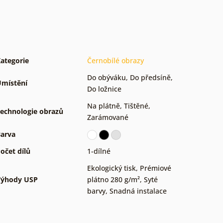
ategorie
Černobílé obrazy
Do obýváku
,
Do předsíně
,
místění
Do ložnice
Na plátně
,
Tištěné
,
echnologie obrazů
Zarámované
arva
očet dílů
1-dílné
Ekologický tisk
,
Prémiové
Výhody USP
plátno 280 g/m²
,
Syté
barvy
,
Snadná instalace