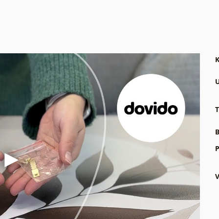
K
U
T
B
P