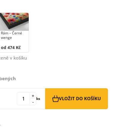
Rám –⁠⁠⁠⁠⁠⁠ Černé
wenge
od 474 Kč
ceně v košíku
íbených
+
VLOŽIT DO KOŠÍKU
ks
-