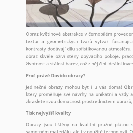
Obraz květinové abstrakce v černobílém proveden
textur a geometrických tvarů vytváří fascinujíc
kontrasty dodávají dílu sofistikovanou atmosféru,
obraz skvěle oživí stěny obývacího pokoje, prac
životnost a stálost barev, což z něj činí ideální in
Proč právě Dovido obrazy?
Jedinečné obrazy mohou být i u vás doma!
Obr
který
proměňuje své návrhy na unikátní a vždy ak
zkrášlete svou domácnost prostřednictvím obrazů, 
Tisk nejvyšší kvality
Obrazy jsou tištěny na kvalitní pružné plátno
samotném materiálu, ale i v použité technologii. O