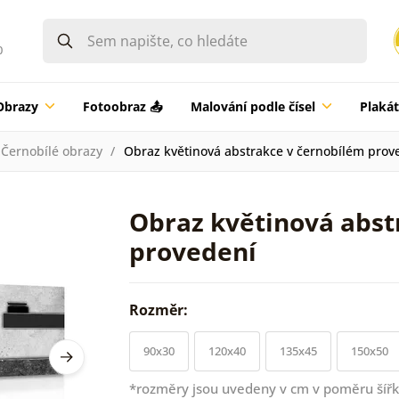
0
Obrazy
Fotoobraz 📤
Malování podle čísel
Plaká
Černobílé obrazy
Obraz květinová abstrakce v černobílém prov
Obraz květinová abst
provedení
Rozměr:
90x30
120x40
135x45
150x50
*rozměry jsou uvedeny v cm v poměru šířk