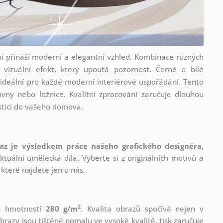
í přináší moderní a elegantní vzhled. Kombinace různých
í vizuální efekt, který upoutá pozornost. Černé a bílé
 ideální pro každé moderní interiérové uspořádání. Tento
ovny nebo ložnice. Kvalitní zpracování zaručuje dlouhou
vestici do vašeho domova.
az je výsledkem práce našeho grafického designéra
,
tuální umělecká díla. Vyberte si z originálních motivů a
které najdete jen u nás.
2
 s hmotností
280 g/m
. Kvalita obrazů spočívá nejen v
brazy jsou tištěné pomalu ve vysoké kvalitě, tisk zaručuje