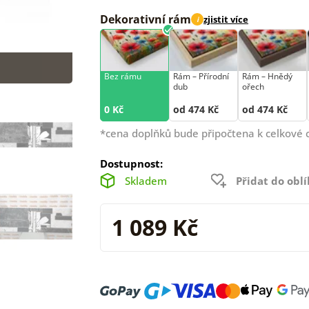
Dekorativní rám
zjistit více
i
Bez rámu
Rám –⁠⁠⁠⁠⁠⁠ Přírodní
Rám –⁠⁠⁠⁠⁠⁠ Hnědý
dub
ořech
0 Kč
od 474 Kč
od 474 Kč
*cena doplňků bude připočtena k celkové 
Dostupnost:
Skladem
Přidat do obl
1 089 Kč