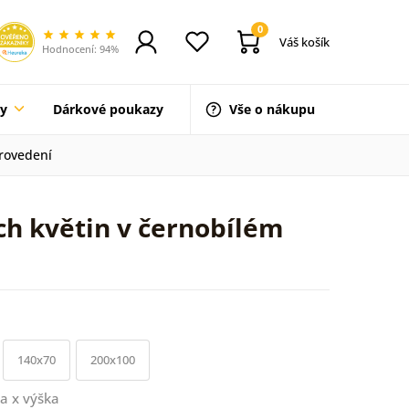
0
Váš košík
Hodnocení: 94%
ty
Dárkové poukazy
Vše o nákupu
provedení
ch květin v černobílém
140x70
200x100
a x výška