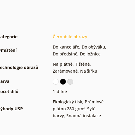
ategorie
Černobílé obrazy
Do kanceláře
,
Do obýváku
,
místění
Do předsíně
,
Do ložnice
Na plátně
,
Tištěné
,
echnologie obrazů
Zarámované
,
Na šířku
arva
očet dílů
1-dílné
Ekologický tisk
,
Prémiové
Výhody USP
plátno 280 g/m²
,
Syté
barvy
,
Snadná instalace