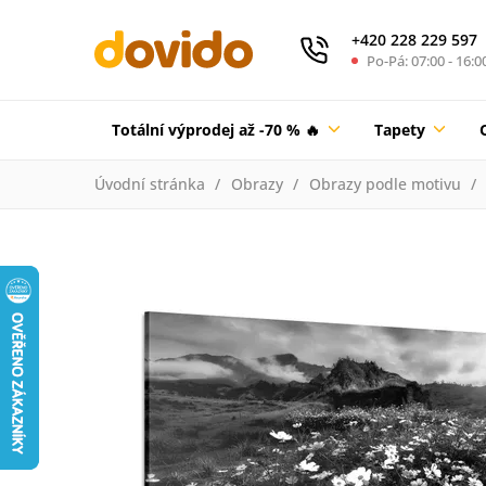
+420 228 229 597
Po-Pá: 07:00 - 16:0
Totální výprodej až -70 % 🔥
Tapety
Úvodní stránka
Obrazy
Obrazy podle motivu