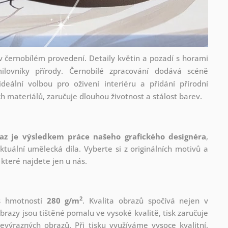
v černobílém provedení. Detaily květin a pozadí s horami
ilovníky přírody. Černobílé zpracování dodává scéně
deální volbou pro oživení interiéru a přidání přírodní
 materiálů, zaručuje dlouhou životnost a stálost barev.
az je výsledkem práce našeho grafického designéra
,
tuální umělecká díla. Vyberte si z originálních motivů a
které najdete jen u nás.
2
 s hmotností
280 g/m
. Kvalita obrazů spočívá nejen v
brazy jsou tištěné pomalu ve vysoké kvalitě, tisk zaručuje
evýrazných obrazů. Při tisku využíváme vysoce kvalitní,