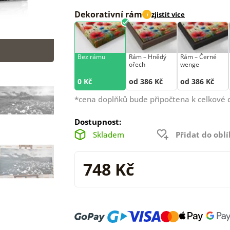
Dekorativní rám
zjistit více
i
Bez rámu
Rám –⁠⁠⁠⁠⁠⁠ Hnědý
Rám –⁠⁠⁠⁠⁠⁠ Černé
ořech
wenge
0 Kč
od 386 Kč
od 386 Kč
*cena doplňků bude připočtena k celkové 
Dostupnost:
Skladem
Přidat do obl
748 Kč