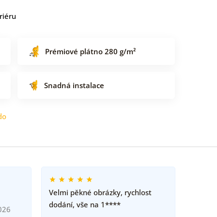
riéru
Prémiové plátno 280 g/m²
Snadná instalace
do
Velmi pěkné obrázky, rychlost
dodání, vše na 1****
026