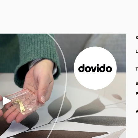
K
U
T
B
P