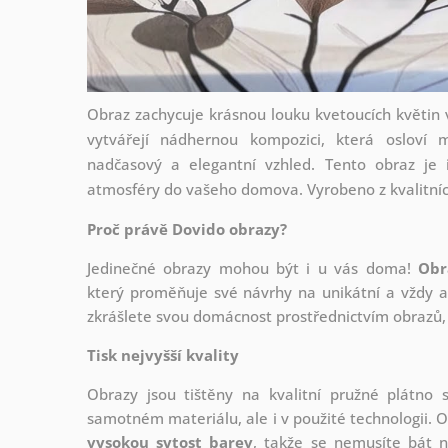
Obraz zachycuje krásnou louku kvetoucích květin 
vytvářejí nádhernou kompozici, která osloví m
nadčasový a elegantní vzhled. Tento obraz je i
atmosféry do vašeho domova. Vyrobeno z kvalitních
Proč právě Dovido obrazy?
Jedinečné obrazy mohou být i u vás doma!
Obr
který
proměňuje své návrhy na unikátní a vždy ak
zkrášlete svou domácnost prostřednictvím obrazů, 
Tisk nejvyšší kvality
Obrazy jsou tištěny na kvalitní pružné plátno
samotném materiálu, ale i v použité technologii. O
vysokou sytost barev
, takže se nemusíte bát n