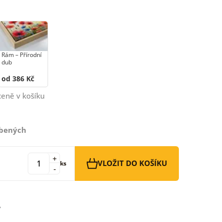
Rám –⁠⁠⁠⁠⁠⁠ Přírodní
dub
od 386 Kč
ceně v košíku
íbených
+
VLOŽIT DO KOŠÍKU
ks
-