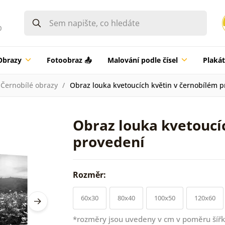
0
Obrazy
Fotoobraz 📤
Malování podle čísel
Plaká
Černobílé obrazy
Obraz louka kvetoucích květin v černobílém 
Obraz louka kvetoucí
provedení
Rozměr:
60x30
80x40
100x50
120x60
*rozměry jsou uvedeny v cm v poměru šířk