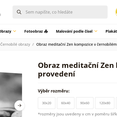
0
Obrazy
Fotoobraz 📤
Malování podle čísel
Plaká
Černobílé obrazy
Obraz meditační Zen kompozice v černobílém
Obraz meditační Zen
provedení
Výběr rozměru:
30x20
60x40
90x60
120x80
*rozměry jsou uvedeny v cm v poměru šířk