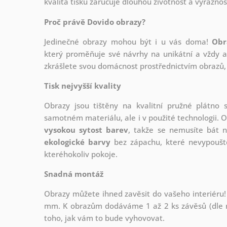
kvalita tisku zaručuje dlouhou životnost a výraznos
Proč právě Dovido obrazy?
Jedinečné obrazy mohou být i u vás doma!
Obr
který
proměňuje své návrhy na unikátní a vždy ak
zkrášlete svou domácnost prostřednictvím obrazů, 
Tisk nejvyšší kvality
Obrazy jsou tištěny na kvalitní pružné plátno
samotném materiálu, ale i v použité technologii. O
vysokou sytost barev
, takže se nemusíte bát n
ekologické barvy
bez zápachu, které nevypouště
kteréhokoliv pokoje.
Snadná montáž
Obrazy můžete ihned zavěsit do vašeho interiéru!
mm. K obrazům dodáváme 1 až 2 ks závěsů (dle r
toho, jak vám to bude vyhovovat.