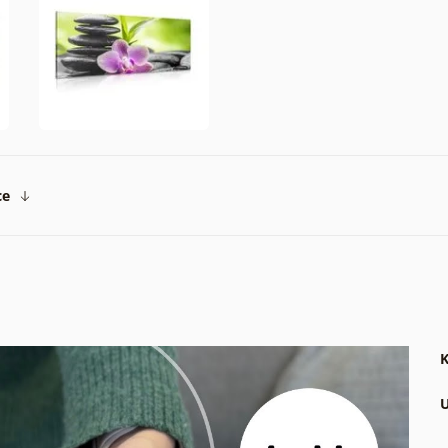
ce
K
U