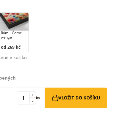
Rám –⁠⁠⁠⁠⁠⁠ Černé
wenge
od 269 kč
ceně v košíku
íbených
+
VLOŽIT DO KOŠÍKU
ks
-