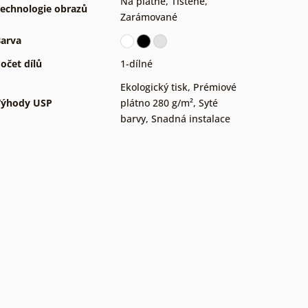
Na plátně
,
Tištěné
,
echnologie obrazů
Zarámované
arva
očet dílů
1-dílné
Ekologický tisk
,
Prémiové
Výhody USP
plátno 280 g/m²
,
Syté
barvy
,
Snadná instalace