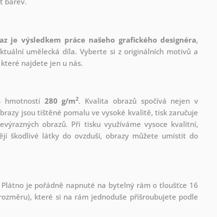
t barev.
az je výsledkem práce našeho grafického designéra
,
tuální umělecká díla. Vyberte si z originálních motivů a
které najdete jen u nás.
2
 s hmotností
280 g/m
. Kvalita obrazů spočívá nejen v
brazy jsou tištěné pomalu ve vysoké kvalitě, tisk zaručuje
evýrazných obrazů. Při tisku využíváme vysoce kvalitní,
jí škodlivé látky do ovzduší, obrazy můžete umístit do
 Plátno je pořádně napnuté na bytelný rám o tloušťce 16
ozměru), které si na rám jednoduše přišroubujete podle