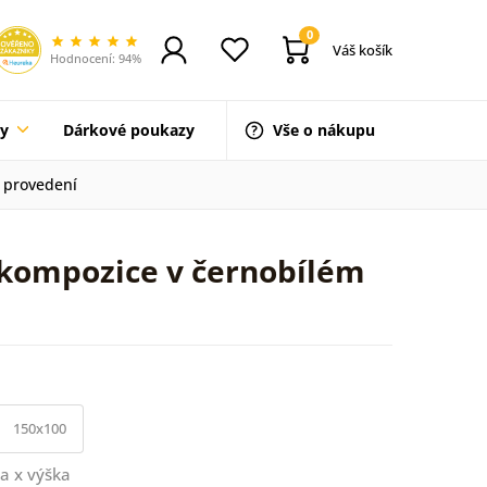
0
Váš košík
Hodnocení: 94%
ty
Dárkové poukazy
Vše o nákupu
 provedení
 kompozice v černobílém
150x100
a x výška