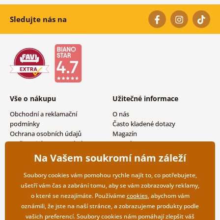
Sledujte nás na
Vše o nákupu
Užitečné informace
Obchodní a reklamační
O nás
podmínky
Často kladené dotazy
Ochrana osobních údajů
Magazín
Možnosti dopravy a platby
Kontakty
Vrácení zboží
Velkoobchodní spolupráce
Na Vašem soukromí nám záleží
Soubory cookies vám pomohou rychle najít to, co potřebujete,
ušetří vám čas a zabrání tomu, aby se vám zobrazovaly reklamy,
o které se nezajímáte. Používáme
cookies
, abychom vám
oznámili, že jste na naší stránce, a zobrazujeme produkty podle
vašich preferencí. Soubory cookies nám pomáhají zlepšit váš