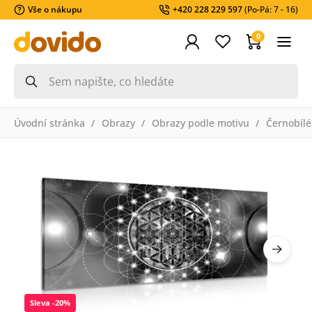
Vše o nákupu
+420 228 229 597
(Po-Pá: 7 - 16)
0
Úvodní stránka
Obrazy
Obrazy podle motivu
Černobílé
Sleva -20%