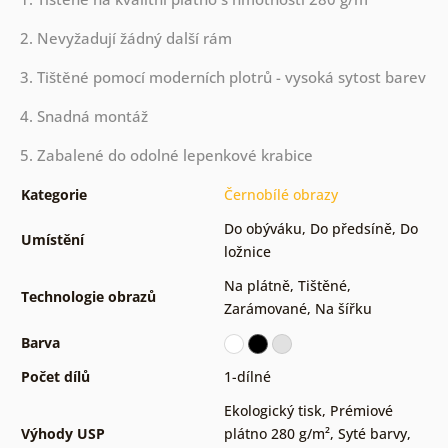
2. Nevyžadují žádný další rám
3. Tištěné pomocí moderních plotrů - vysoká sytost barev
4. Snadná montáž
5. Zabalené do odolné lepenkové krabice
Kategorie
Černobílé obrazy
Do obýváku
,
Do předsíně
,
Do
Umístění
ložnice
Na plátně
,
Tištěné
,
Technologie obrazů
Zarámované
,
Na šířku
Barva
Počet dílů
1-dílné
Ekologický tisk
,
Prémiové
Výhody USP
plátno 280 g/m²
,
Syté barvy
,