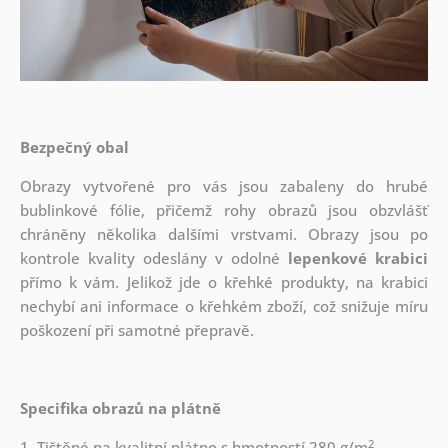
Bezpečný obal
Obrazy vytvořené pro vás jsou zabaleny do hrubé
bublinkové fólie, přičemž rohy obrazů jsou obzvlášť
chráněny několika dalšími vrstvami.
Obrazy jsou po
kontrole kvality odeslány v odolné
lepenkové krabici
přímo k vám. Jelikož jde o křehké produkty, na krabici
nechybí ani informace o křehkém zboží, což snižuje míru
poškození při samotné přepravě.
Specifika obrazů na plátně
2
1. Tištěné na kvalitní plátno s hmotností 280 g/m