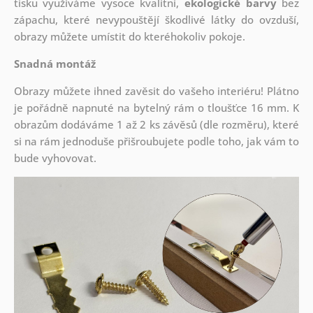
tisku využíváme vysoce kvalitní,
ekologické barvy
bez
zápachu, které nevypouštějí škodlivé látky do ovzduší,
obrazy můžete umístit do kteréhokoliv pokoje.
Snadná montáž
Obrazy můžete ihned zavěsit do vašeho interiéru! Plátno
je pořádně napnuté na bytelný rám o tloušťce 16 mm. K
obrazům dodáváme 1 až 2 ks závěsů (dle rozměru), které
si na rám jednoduše přišroubujete podle toho, jak vám to
bude vyhovovat.