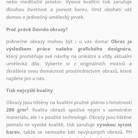
nebo meditační prostor. Vysoce kvalitní tisk zaručuje
dlouhou životnost a jasnost barev, čímž obohatí váš
domov o jedinečný umělecký prvek.
Proč právě Dovido obrazy?
Jedinečné obrazy mohou být i u vás doma!
Obraz je
výsledkem práce našeho grafického designéra
,
který
proměňuje své návrhy na unikátní a vždy aktuální
umělecká díla. Vyberte si z originálních motivů a
zkrášlete svou domácnost prostřednictvím obrazů, které
najdete jen u nás.
Tisk nejvyšší kvality
Obrazy jsou tištěny na kvalitní pružné plátno s hmotností
2
280 g/m
. Kvalita obrazů spočívá nejen v samotném
materiálu, ale i v použité technologii. Obrazy jsou tištěné
pomalu ve vysoké kvalitě, tisk zaručuje
vysokou sytost
barev
, takže se nemusíte bát nevýrazných obrazů. Při