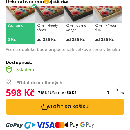
Dekorativní rám
zjistit více
i
Bez rámu
Rám –⁠⁠⁠⁠⁠⁠ Hnědý
Rám –⁠⁠⁠⁠⁠⁠ Černé
Rám –⁠⁠⁠⁠⁠⁠ Přírodní
ořech
wenge
dub
0 Kč
od 386 Kč
od 386 Kč
od 386 Kč
*cena doplňků bude připočtena k celkové ceně v košíku
Dostupnost:
Skladem
Přidat do oblíbených
598 Kč
+
748 Kč
Ušetříte
150 Kč
ks
-
VLOŽIT DO KOŠÍKU