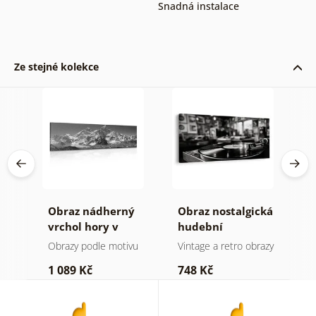
Snadná instalace
Ze stejné kolekce
Obraz nádherný
Obraz nostalgická
O
a v
vrchol hory v
hudební
k
černobílém
atmosféra
Obrazy podle motivu
Vintage a retro obrazy
O
provedení
1 089 Kč
748 Kč
3