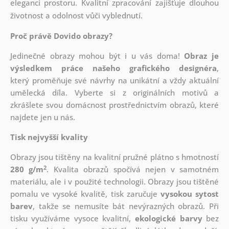
eleganci prostoru. Kvalitní zpracování zajišťuje dlouhou
životnost a odolnost vůči vyblednutí.
Proč právě Dovido obrazy?
Jedinečné obrazy mohou být i u vás doma!
Obraz je
výsledkem práce našeho grafického designéra
,
který
proměňuje své návrhy na unikátní a vždy aktuální
umělecká díla. Vyberte si z originálních motivů a
zkrášlete svou domácnost prostřednictvím obrazů, které
najdete jen u nás.
Tisk nejvyšší kvality
Obrazy jsou tištěny na kvalitní pružné plátno s hmotností
2
280 g/m
. Kvalita obrazů spočívá nejen v samotném
materiálu, ale i v použité technologii. Obrazy jsou tištěné
pomalu ve vysoké kvalitě, tisk zaručuje
vysokou sytost
barev
, takže se nemusíte bát nevýrazných obrazů. Při
tisku využíváme vysoce kvalitní,
ekologické barvy
bez