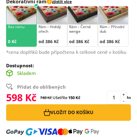
Dekorativní rám
zjistit více
i
Bez rámu
Rám –⁠⁠⁠⁠⁠⁠ Hnědý
Rám –⁠⁠⁠⁠⁠⁠ Černé
Rám –⁠⁠⁠⁠⁠⁠ Přírodní
ořech
wenge
dub
0 Kč
od 386 Kč
od 386 Kč
od 386 Kč
*cena doplňků bude připočtena k celkové ceně v košíku
Dostupnost:
Skladem
Přidat do oblíbených
598 Kč
+
748 Kč
Ušetříte
150 Kč
ks
-
VLOŽIT DO KOŠÍKU