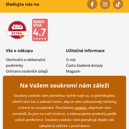
Sledujte nás na
Vše o nákupu
Užitečné informace
Obchodní a reklamační
O nás
podmínky
Často kladené dotazy
Ochrana osobních údajů
Magazín
Možnosti dopravy a platby
Kontakty
Vrácení zboží
Velkoobchodní spolupráce
Na Vašem soukromí nám záleží
Soubory cookies vám pomohou rychle najít to, co potřebujete,
ušetří vám čas a zabrání tomu, aby se vám zobrazovaly reklamy,
o které se nezajímáte. Používáme
cookies
, abychom vám
oznámili, že jste na naší stránce, a zobrazujeme produkty podle
vašich preferencí. Soubory cookies nám pomáhají zlepšit váš
vylepšený zážitek z procházení.