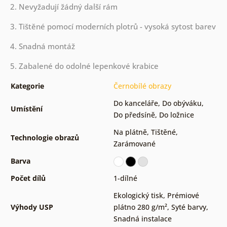
2. Nevyžadují žádný další rám
3. Tištěné pomocí moderních plotrů - vysoká sytost barev
4. Snadná montáž
5. Zabalené do odolné lepenkové krabice
Kategorie
Černobílé obrazy
Do kanceláře
,
Do obýváku
,
Umístění
Do předsíně
,
Do ložnice
Na plátně
,
Tištěné
,
Technologie obrazů
Zarámované
Barva
Počet dílů
1-dílné
Ekologický tisk
,
Prémiové
Výhody USP
plátno 280 g/m²
,
Syté barvy
,
Snadná instalace