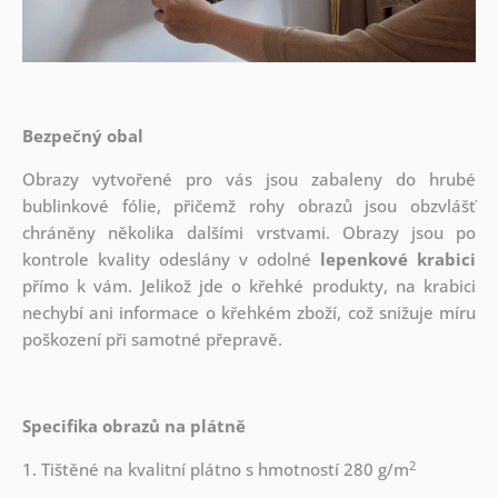
Bezpečný obal
Obrazy vytvořené pro vás jsou zabaleny do hrubé
bublinkové fólie, přičemž rohy obrazů jsou obzvlášť
chráněny několika dalšími vrstvami.
Obrazy jsou po
kontrole kvality odeslány v odolné
lepenkové krabici
přímo k vám. Jelikož jde o křehké produkty, na krabici
nechybí ani informace o křehkém zboží, což snižuje míru
poškození při samotné přepravě.
Specifika obrazů na plátně
2
1. Tištěné na kvalitní plátno s hmotností 280 g/m