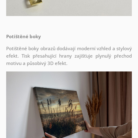
Potištěné boky
Potištěné boky obrazů dodávají moderní vzhled a stylový
efekt. Tisk přesahující hrany zajišťuje plynulý přechod
motivu a působivý 3D efekt.