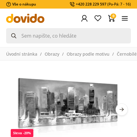
Vše o nákupu
+420 228 229 597
(Po-Pá: 7 - 16)
0
Úvodní stránka
Obrazy
Obrazy podle motivu
Černobílé
Sleva -20%