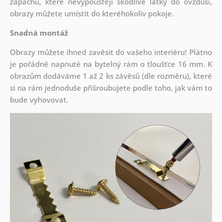
zápachu, které nevypouštějí škodlivé látky do ovzduší,
obrazy můžete umístit do kteréhokoliv pokoje.
Snadná montáž
Obrazy můžete ihned zavěsit do vašeho interiéru! Plátno
je pořádně napnuté na bytelný rám o tloušťce 16 mm. K
obrazům dodáváme 1 až 2 ks závěsů (dle rozměru), které
si na rám jednoduše přišroubujete podle toho, jak vám to
bude vyhovovat.