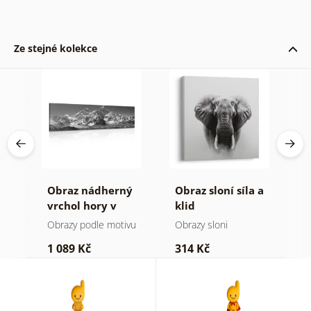
Ze stejné kolekce
Obraz nádherný
Obraz sloní síla a
O
a v
vrchol hory v
klid
h
černobílém
a
Obrazy podle motivu
Obrazy sloni
V
provedení
1 089 Kč
314 Kč
7