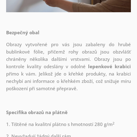
Bezpečný obal
Obrazy vytvořené pro vás jsou zabaleny do hrubé
bublinkové fólie, přičemž rohy obrazů jsou obzvlášť
chráněny několika dalšími vrstvami.
Obrazy jsou po
kontrole kvality odeslány v odolné
lepenkové krabici
přímo k vám. Jelikož jde o křehké produkty, na krabici
nechybí ani informace o křehkém zboží, což snižuje míru
poškození při samotné přepravě.
Specifika obrazů na plátně
2
1. Tištěné na kvalitní plátno s hmotností 280 g/m
2. Nevyžadují žádný další rám