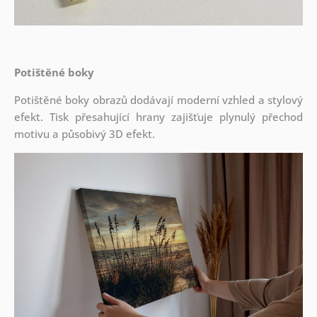
Potištěné boky
Potištěné boky obrazů dodávají moderní vzhled a stylový
efekt. Tisk přesahující hrany zajišťuje plynulý přechod
motivu a působivý 3D efekt.