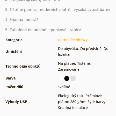
3. Tištěné pomocí moderních plotrů - vysoká sytost barev
4. Snadná montáž
5. Zabalené do odolné lepenkové krabice
Kategorie
Černobílé obrazy
Do obýváku
,
Do předsíně
,
Do
Umístění
ložnice
Na plátně
,
Tištěné
,
Technologie obrazů
Zarámované
Barva
Počet dílů
1-dílné
Ekologický tisk
,
Prémiové
Výhody USP
plátno 280 g/m²
,
Syté barvy
,
Snadná instalace