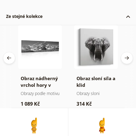
Ze stejné kolekce
Obraz nádherný
Obraz sloní síla a
O
a v
vrchol hory v
klid
h
černobílém
a
Obrazy podle motivu
Obrazy sloni
V
provedení
1 089 Kč
314 Kč
7