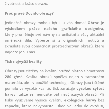
životnost a krásu obrazu.
Proč právě Dovido obrazy?
Jedinečné obrazy mohou být i u vás doma!
Obraz je
výsledkem práce našeho grafického designéra
,
který
proměňuje své návrhy na unikátní a vždy aktuální
umělecká díla. Vyberte si z originálních motivů a
zkrášlete svou domácnost prostřednictvím obrazů, které
najdete jen u nás.
Tisk nejvyšší kvality
Obrazy jsou tištěny na kvalitní pružné plátno s hmotností
2
280 g/m
. Kvalita obrazů spočívá nejen v samotném
materiálu, ale i v použité technologii. Obrazy jsou tištěné
pomalu ve vysoké kvalitě, tisk zaručuje
vysokou sytost
barev
, takže se nemusíte bát nevýrazných obrazů. Při
tisku využíváme vysoce kvalitní,
ekologické barvy
bez
zápachu, které nevypouštějí škodlivé látky do ovzduší,