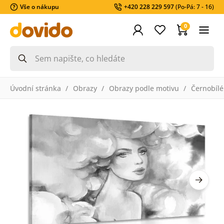
Vše o nákupu
+420 228 229 597
(Po-Pá: 7 - 16)
0
Úvodní stránka
Obrazy
Obrazy podle motivu
Černobílé