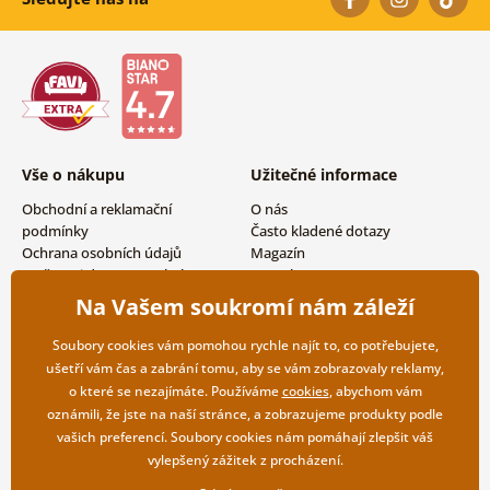
Vše o nákupu
Užitečné informace
Obchodní a reklamační
O nás
podmínky
Často kladené dotazy
Ochrana osobních údajů
Magazín
Možnosti dopravy a platby
Kontakty
Vrácení zboží
Velkoobchodní spolupráce
Na Vašem soukromí nám záleží
Soubory cookies vám pomohou rychle najít to, co potřebujete,
ušetří vám čas a zabrání tomu, aby se vám zobrazovaly reklamy,
o které se nezajímáte. Používáme
cookies
, abychom vám
oznámili, že jste na naší stránce, a zobrazujeme produkty podle
vašich preferencí. Soubory cookies nám pomáhají zlepšit váš
vylepšený zážitek z procházení.