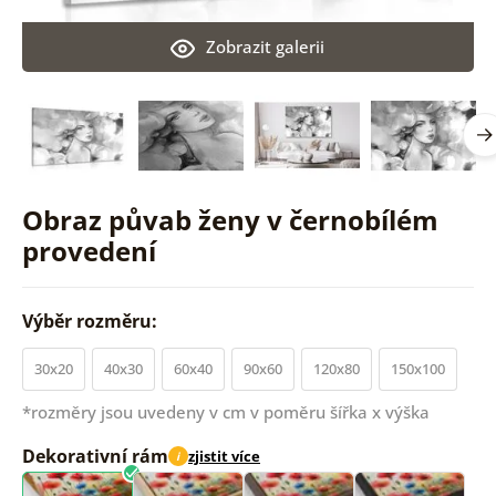
Zobrazit galerii
Obraz půvab ženy v černobílém
provedení
Výběr rozměru:
30x20
40x30
60x40
90x60
120x80
150x100
*rozměry jsou uvedeny v cm v poměru šířka x výška
Dekorativní rám
zjistit více
i