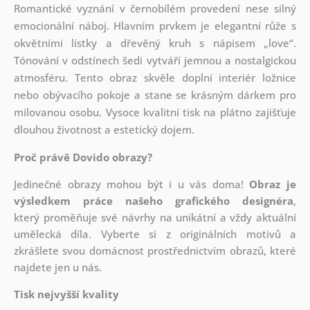
Romantické vyznání v černobílém provedení nese silný
emocionální náboj. Hlavním prvkem je elegantní růže s
okvětními lístky a dřevěný kruh s nápisem „love“.
Tónování v odstínech šedi vytváří jemnou a nostalgickou
atmosféru. Tento obraz skvěle doplní interiér ložnice
nebo obývacího pokoje a stane se krásným dárkem pro
milovanou osobu. Vysoce kvalitní tisk na plátno zajišťuje
dlouhou životnost a estetický dojem.
Proč právě Dovido obrazy?
Jedinečné obrazy mohou být i u vás doma!
Obraz je
výsledkem práce našeho grafického designéra
,
který
proměňuje své návrhy na unikátní a vždy aktuální
umělecká díla. Vyberte si z originálních motivů a
zkrášlete svou domácnost prostřednictvím obrazů, které
najdete jen u nás.
Tisk nejvyšší kvality