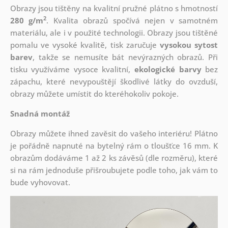
Obrazy jsou tištěny na kvalitní pružné plátno s hmotností
2
280 g/m
. Kvalita obrazů spočívá nejen v samotném
materiálu, ale i v použité technologii. Obrazy jsou tištěné
pomalu ve vysoké kvalitě, tisk zaručuje
vysokou sytost
barev
, takže se nemusíte bát nevýrazných obrazů. Při
tisku využíváme vysoce kvalitní,
ekologické barvy
bez
zápachu, které nevypouštějí škodlivé látky do ovzduší,
obrazy můžete umístit do kteréhokoliv pokoje.
Snadná montáž
Obrazy můžete ihned zavěsit do vašeho interiéru! Plátno
je pořádně napnuté na bytelný rám o tloušťce 16 mm. K
obrazům dodáváme 1 až 2 ks závěsů (dle rozměru), které
si na rám jednoduše přišroubujete podle toho, jak vám to
bude vyhovovat.