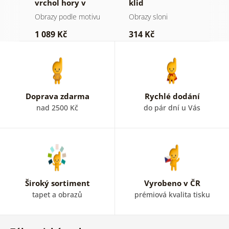
a v
vrchol hory v
klid
h
černobílém
a
Obrazy podle motivu
Obrazy sloni
V
provedení
1 089 Kč
314 Kč
7
Doprava zdarma
Rychlé dodání
nad 2500 Kč
do pár dní u Vás
Široký sortiment
Vyrobeno v ČR
tapet a obrazů
prémiová kvalita tisku