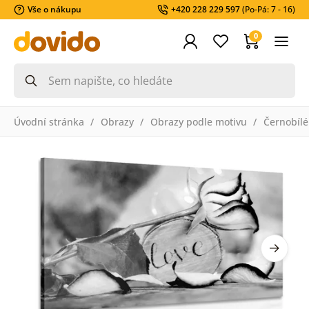
Vše o nákupu
+420 228 229 597
(Po-Pá: 7 - 16)
0
Úvodní stránka
Obrazy
Obrazy podle motivu
Černobílé