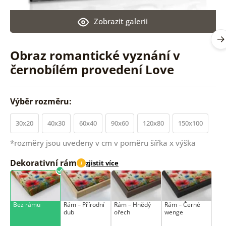
Zobrazit galerii
Obraz romantické vyznání v
černobílém provedení Love
Výběr rozměru:
30x20
40x30
60x40
90x60
120x80
150x100
*rozměry jsou uvedeny v cm v poměru šířka x výška
Dekorativní rám
zjistit více
i
Bez rámu
Rám –⁠⁠⁠⁠⁠⁠ Přírodní
Rám –⁠⁠⁠⁠⁠⁠ Hnědý
Rám –⁠⁠⁠⁠⁠⁠ Černé
dub
ořech
wenge