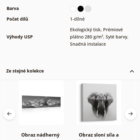
Barva
Počet dílů
1-dílné
Ekologický tisk
,
Prémiové
Výhody USP
plátno 280 g/m²
,
Syté barvy
,
Snadná instalace
Ze stejné kolekce
Obraz nádherný
Obraz sloní síla a
O