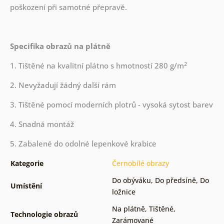
poškození při samotné přepravě.
Specifika obrazů na plátně
2
1. Tištěné na kvalitní plátno s hmotností 280 g/m
2. Nevyžadují žádný další rám
3. Tištěné pomocí moderních plotrů - vysoká sytost barev
4. Snadná montáž
5. Zabalené do odolné lepenkové krabice
Kategorie
Černobílé obrazy
Do obýváku
,
Do předsíně
,
Do
Umístění
ložnice
Na plátně
,
Tištěné
,
Technologie obrazů
Zarámované