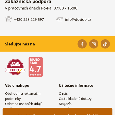
Zákaznická podpora
v pracovních dnech Po-Pá: 07:00 - 16:00
+420 228 229 597
info@dovido.cz
Sledujte nás na
Vše o nákupu
Užitečné informace
Obchodní a reklamační
O nás
podmínky
Často kladené dotazy
Ochrana osobních údajů
Magazín
Možnosti dopravy a platby
Kontakty
Vrácení zboží
Velkoobchodní spolupráce