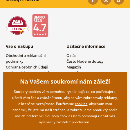
Vše o nákupu
Užitečné informace
Obchodní a reklamační
O nás
podmínky
Často kladené dotazy
Ochrana osobních údajů
Magazín
Možnosti dopravy a platby
Kontakty
Vrácení zboží
Velkoobchodní spolupráce
Na Vašem soukromí nám záleží
Soubory cookies vám pomohou rychle najít to, co potřebujete,
ušetří vám čas a zabrání tomu, aby se vám zobrazovaly reklamy,
o které se nezajímáte. Používáme
cookies
, abychom vám
oznámili, že jste na naší stránce, a zobrazujeme produkty podle
vašich preferencí. Soubory cookies nám pomáhají zlepšit váš
vylepšený zážitek z procházení.