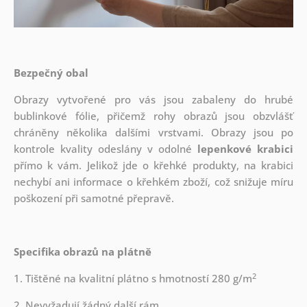
Bezpečný obal
Obrazy vytvořené pro vás jsou zabaleny do hrubé
bublinkové fólie, přičemž rohy obrazů jsou obzvlášť
chráněny několika dalšími vrstvami.
Obrazy jsou po
kontrole kvality odeslány v odolné
lepenkové krabici
přímo k vám. Jelikož jde o křehké produkty, na krabici
nechybí ani informace o křehkém zboží, což snižuje míru
poškození při samotné přepravě.
Specifika obrazů na plátně
2
1. Tištěné na kvalitní plátno s hmotností 280 g/m
2. Nevyžadují žádný další rám