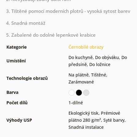
3. Tištěné pomocí moderních plotrů - vysoká sytost barev
4. Snadná montáž
5. Zabalené do odolné lepenkové krabice
Kategorie
Černobílé obrazy
Do kuchyně
,
Do obýváku
,
Do
Umístění
předsíně
,
Do ložnice
Na plátně
,
Tištěné
,
Technologie obrazů
Zarámované
Barva
Počet dílů
1-dílné
Ekologický tisk
,
Prémiové
Výhody USP
plátno 280 g/m²
,
Syté barvy
,
Snadná instalace