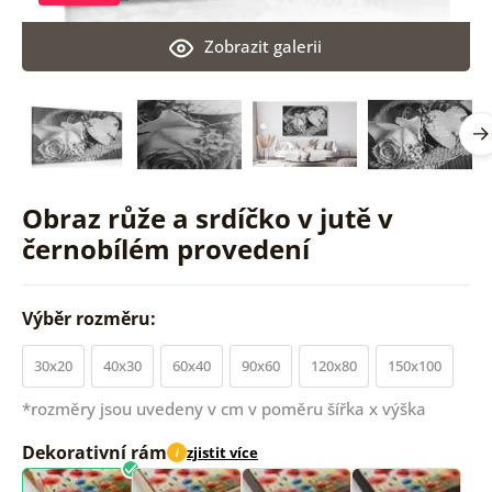
Zobrazit galerii
Obraz růže a srdíčko v jutě v
černobílém provedení
Výběr rozměru:
30x20
40x30
60x40
90x60
120x80
150x100
*rozměry jsou uvedeny v cm v poměru šířka x výška
Dekorativní rám
zjistit více
i