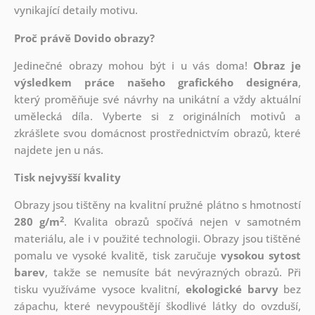
vynikající detaily motivu.
Proč právě Dovido obrazy?
Jedinečné obrazy mohou být i u vás doma!
Obraz je
výsledkem práce našeho grafického designéra
,
který
proměňuje své návrhy na unikátní a vždy aktuální
umělecká díla. Vyberte si z originálních motivů a
zkrášlete svou domácnost prostřednictvím obrazů, které
najdete jen u nás.
Tisk nejvyšší kvality
Obrazy jsou tištěny na kvalitní pružné plátno s hmotností
2
280 g/m
. Kvalita obrazů spočívá nejen v samotném
materiálu, ale i v použité technologii. Obrazy jsou tištěné
pomalu ve vysoké kvalitě, tisk zaručuje
vysokou sytost
barev
, takže se nemusíte bát nevýrazných obrazů. Při
tisku využíváme vysoce kvalitní,
ekologické barvy
bez
zápachu, které nevypouštějí škodlivé látky do ovzduší,