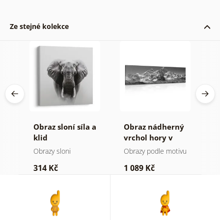
Ze stejné kolekce
á
Obraz sloní síla a
Obraz nádherný
O
ýl
klid
vrchol hory v
h
černobílém
a
Obrazy sloni
Obrazy podle motivu
V
provedení
314 Kč
1 089 Kč
7