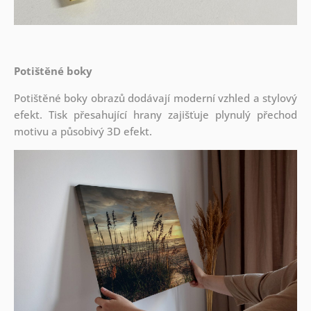
Potištěné boky
Potištěné boky obrazů dodávají moderní vzhled a stylový
efekt. Tisk přesahující hrany zajišťuje plynulý přechod
motivu a působivý 3D efekt.