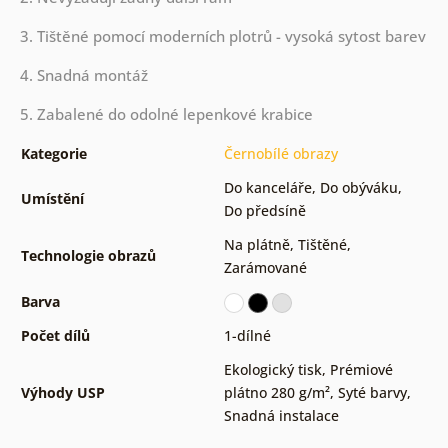
3. Tištěné pomocí moderních plotrů - vysoká sytost barev
4. Snadná montáž
5. Zabalené do odolné lepenkové krabice
Kategorie
Černobílé obrazy
Do kanceláře
,
Do obýváku
,
Umístění
Do předsíně
Na plátně
,
Tištěné
,
Technologie obrazů
Zarámované
Barva
Počet dílů
1-dílné
Ekologický tisk
,
Prémiové
Výhody USP
plátno 280 g/m²
,
Syté barvy
,
Snadná instalace