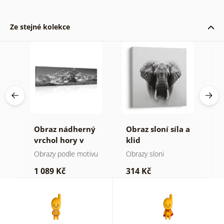
Ze stejné kolekce
Obraz nádherný
Obraz sloní síla a
O
a v
vrchol hory v
klid
h
černobílém
a
Obrazy podle motivu
Obrazy sloni
V
provedení
1 089 Kč
314 Kč
7