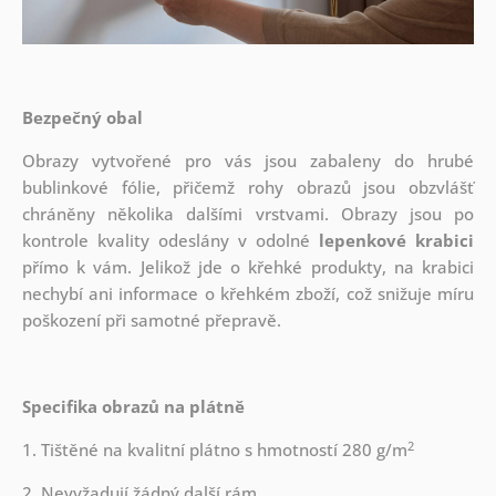
Bezpečný obal
Obrazy vytvořené pro vás jsou zabaleny do hrubé
bublinkové fólie, přičemž rohy obrazů jsou obzvlášť
chráněny několika dalšími vrstvami.
Obrazy jsou po
kontrole kvality odeslány v odolné
lepenkové krabici
přímo k vám. Jelikož jde o křehké produkty, na krabici
nechybí ani informace o křehkém zboží, což snižuje míru
poškození při samotné přepravě.
Specifika obrazů na plátně
2
1. Tištěné na kvalitní plátno s hmotností 280 g/m
2. Nevyžadují žádný další rám