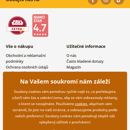
Vše o nákupu
Užitečné informace
Obchodní a reklamační
O nás
podmínky
Často kladené dotazy
Ochrana osobních údajů
Magazín
Možnosti dopravy a platby
Kontakty
Vrácení zboží
Velkoobchodní spolupráce
Na Vašem soukromí nám záleží
Soubory cookies vám pomohou rychle najít to, co potřebujete,
ušetří vám čas a zabrání tomu, aby se vám zobrazovaly reklamy,
o které se nezajímáte. Používáme
cookies
, abychom vám
oznámili, že jste na naší stránce, a zobrazujeme produkty podle
vašich preferencí. Soubory cookies nám pomáhají zlepšit váš
vylepšený zážitek z procházení.