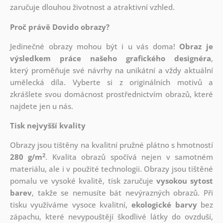
zaručuje dlouhou životnost a atraktivní vzhled.
Proč právě Dovido obrazy?
Jedinečné obrazy mohou být i u vás doma!
Obraz je
výsledkem práce našeho grafického designéra
,
který
proměňuje své návrhy na unikátní a vždy aktuální
umělecká díla. Vyberte si z originálních motivů a
zkrášlete svou domácnost prostřednictvím obrazů, které
najdete jen u nás.
Tisk nejvyšší kvality
Obrazy jsou tištěny na kvalitní pružné plátno s hmotností
2
280 g/m
. Kvalita obrazů spočívá nejen v samotném
materiálu, ale i v použité technologii. Obrazy jsou tištěné
pomalu ve vysoké kvalitě, tisk zaručuje
vysokou sytost
barev
, takže se nemusíte bát nevýrazných obrazů. Při
tisku využíváme vysoce kvalitní,
ekologické barvy
bez
zápachu, které nevypouštějí škodlivé látky do ovzduší,