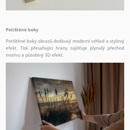
Potištěné boky
Potištěné boky obrazů dodávají moderní vzhled a stylový
efekt. Tisk přesahující hrany zajišťuje plynulý přechod
motivu a působivý 3D efekt.