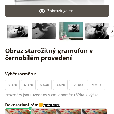
Zobrazit galerii
Obraz starožitný gramofon v
černobílém provedení
Výběr rozměru:
30x20
40x30
60x40
90x60
120x80
150x100
*rozměry jsou uvedeny v cm v poměru šířka x výška
Dekorativní rám
zjistit více
i