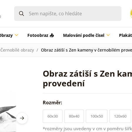
0
Obrazy
Fotoobraz 📤
Malování podle čísel
Plaká
Černobílé obrazy
Obraz zátiší s Zen kameny v černobílém prov
Obraz zátiší s Zen k
provedení
Rozměr:
60x30
80x40
100x50
120x60
*rozměry jsou uvedeny v cm v poměru šířk