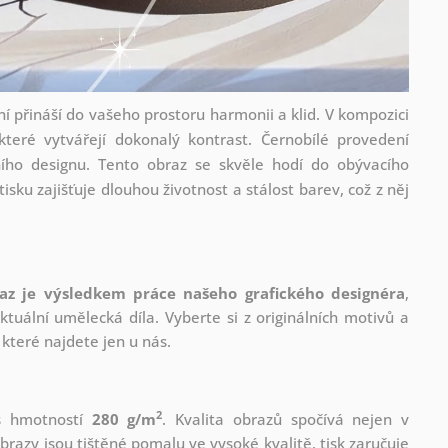
 přináší do vašeho prostoru harmonii a klid. V kompozici
teré vytvářejí dokonalý kontrast. Černobílé provedení
ho designu. Tento obraz se skvěle hodí do obývacího
isku zajišťuje dlouhou životnost a stálost barev, což z něj
az je výsledkem práce našeho grafického designéra
,
tuální umělecká díla. Vyberte si z originálních motivů a
které najdete jen u nás.
2
 s hmotností
280 g/m
. Kvalita obrazů spočívá nejen v
brazy jsou tištěné pomalu ve vysoké kvalitě, tisk zaručuje