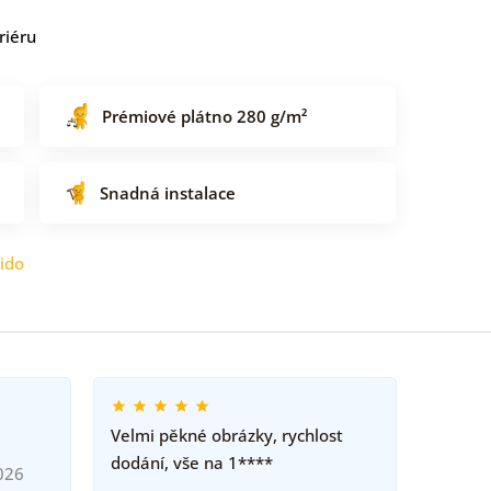
riéru
Prémiové plátno 280 g/m²
Snadná instalace
ido
Velmi pěkné obrázky, rychlost
dodání, vše na 1****
026