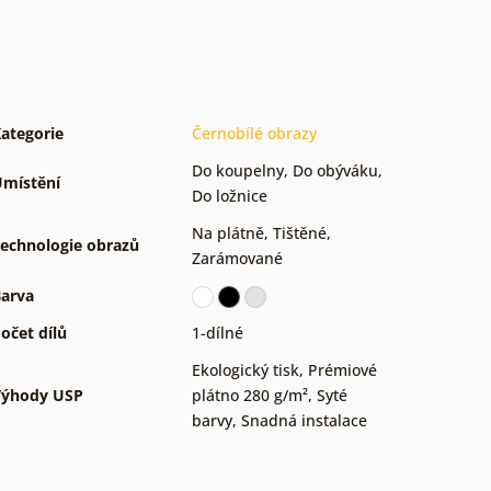
ategorie
Černobílé obrazy
Do koupelny
,
Do obýváku
,
místění
Do ložnice
Na plátně
,
Tištěné
,
echnologie obrazů
Zarámované
arva
očet dílů
1-dílné
Ekologický tisk
,
Prémiové
Výhody USP
plátno 280 g/m²
,
Syté
barvy
,
Snadná instalace