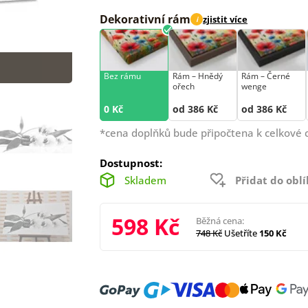
Dekorativní rám
zjistit více
i
Bez rámu
Rám –⁠⁠⁠⁠⁠⁠ Hnědý
Rám –⁠⁠⁠⁠⁠⁠ Černé
ořech
wenge
0 Kč
od 386 Kč
od 386 Kč
*cena doplňků bude připočtena k celkové 
Dostupnost:
Skladem
Přidat do obl
598 Kč
Běžná cena:
748 Kč
Ušetříte
150 Kč