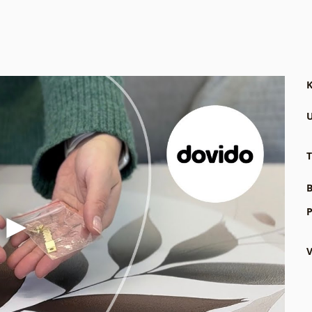
K
U
T
B
P