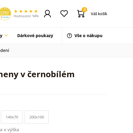
0
Váš košík
Hodnocení: 94%
ty
Dárkové poukazy
Vše o nákupu
edení
ameny v černobílém
140x70
200x100
a x výška