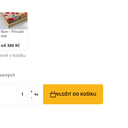
Rám –⁠⁠⁠⁠⁠⁠ Přírodní
dub
od 386 Kč
ceně v košíku
íbených
+
VLOŽIT DO KOŠÍKU
ks
-