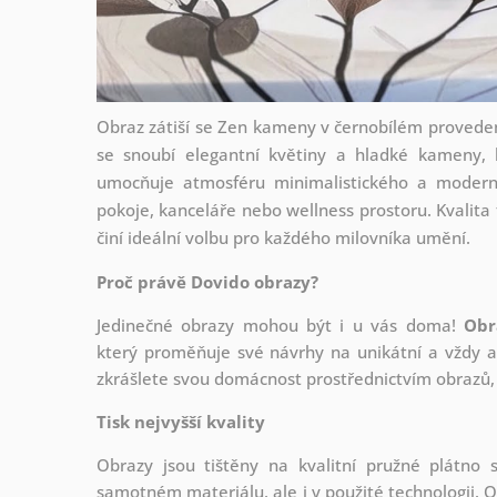
Obraz zátiší se Zen kameny v černobílém provedení
se snoubí elegantní květiny a hladké kameny, k
umocňuje atmosféru minimalistického a moderní
pokoje, kanceláře nebo wellness prostoru. Kvalita t
činí ideální volbu pro každého milovníka umění.
Proč právě Dovido obrazy?
Jedinečné obrazy mohou být i u vás doma!
Obr
který
proměňuje své návrhy na unikátní a vždy ak
zkrášlete svou domácnost prostřednictvím obrazů, 
Tisk nejvyšší kvality
Obrazy jsou tištěny na kvalitní pružné plátno
samotném materiálu, ale i v použité technologii. O