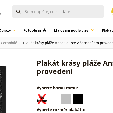
0
Obrazy
Fotoobraz 📤
Malování podle čísel
Plaká
Černobílé
Plakát krásy pláže Anse Source v černobílém proved
Plakát krásy pláže A
provedení
Vyberte barvu rámu:
Vyberte rozměr plakátu: