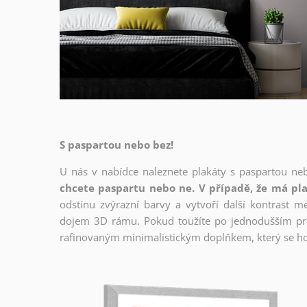
S paspartou nebo bez!
U nás v nabídce naleznete plakáty s paspartou ne
chcete paspartu nebo ne. V případě, že má pla
odstínu zvýrazní barvy a vytvoří další kontrast 
dojem 3D rámu. Pokud toužíte po jednodušším prov
rafinovaným minimalistickým doplňkem, který se ho