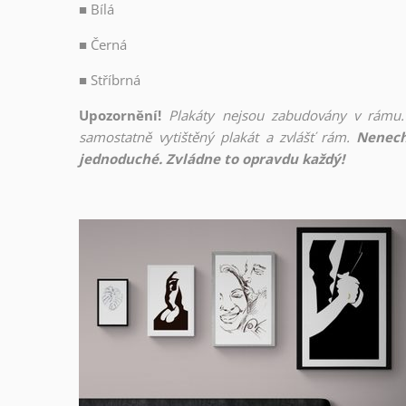
■
Bílá
■
Černá
■
Stříbrná
Upozornění!
Plakáty nejsou zabudovány v rámu.
samostatně vytištěný plakát a zvlášť rám.
Nenech
jednoduché. Zvládne to opravdu každý!