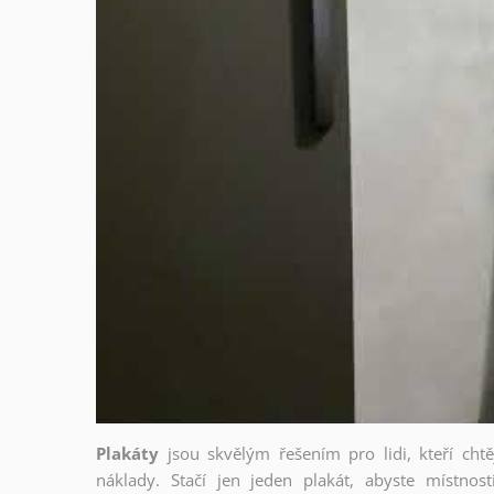
Plakáty
jsou skvělým řešením pro lidi, kteří cht
náklady. Stačí jen jeden plakát, abyste místnost