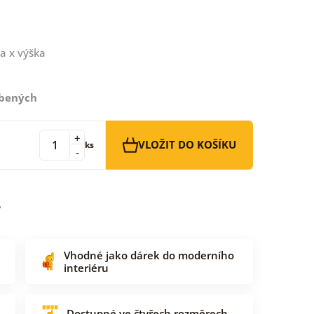
a x výška
íbených
+
VLOŽIT DO KOŠÍKU
ks
-
Vhodné jako dárek do moderního
interiéru
Dostupné ve čtyřech rozměrech