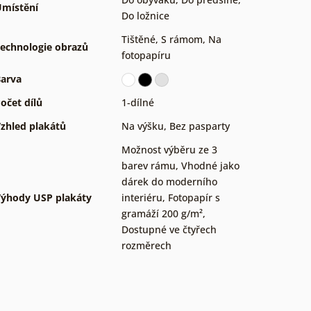
místění
Do ložnice
Tištěné
,
S rámom
,
Na
echnologie obrazů
fotopapíru
arva
očet dílů
1-dílné
zhled plakátů
Na výšku
,
Bez pasparty
Možnost výběru ze 3
barev rámu
,
Vhodné jako
dárek do moderního
ýhody USP plakáty
interiéru
,
Fotopapír s
gramáží 200 g/m²
,
Dostupné ve čtyřech
rozměrech