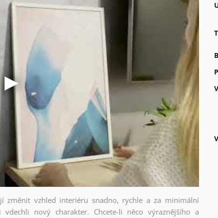
U
T
B
P
V
V
ějí změnit vzhled interiéru snadno, rychle a za minimální
i vdechli nový charakter. Chcete-li něco výraznějšího a