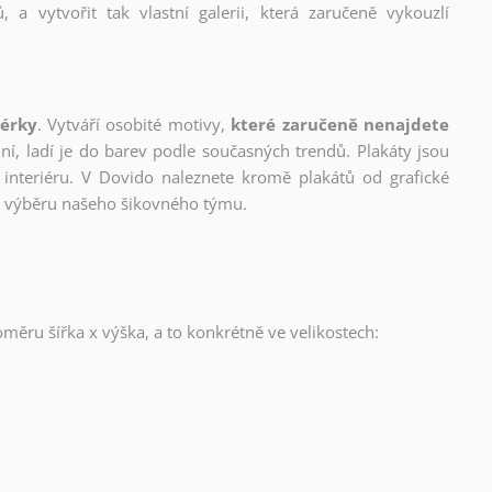
, a vytvořit tak vlastní galerii, která zaručeně vykouzlí
nérky
. Vytváří osobité motivy,
které zaručeně nenajdete
lní, ladí je do barev podle současných trendů. Plakáty jsou
interiéru. V Dovido naleznete kromě plakátů od grafické
ho výběru našeho šikovného týmu.
oměru šířka x výška, a to konkrétně ve velikostech: