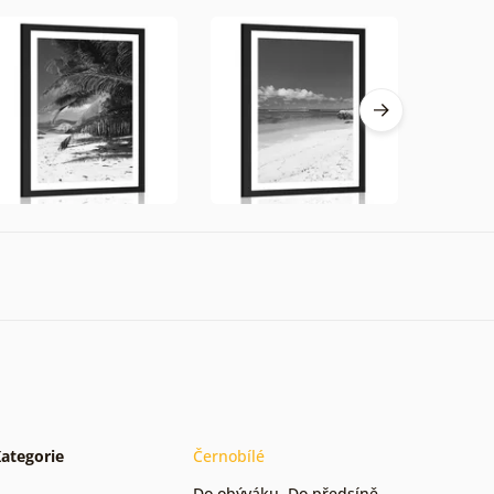
ategorie
Černobílé
Do obýváku
,
Do předsíně
,