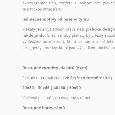
extravagantnějšího, můžete si vybrat více plakátů
tematickou atmosféru.
Jedinečné motivy od našeho týmu
Plakáty jsou výsledkem práce naší
grafické desig
nikde jinde
. Snaží se, aby plakáty byly vždy aktuá
vyhledávanou dekorací, která se hodí do každého 
designérky i motivy, které jsou výsledkem poctivé
Dostupné rozměry plakátů (v cm)
Plakáty u nás naleznete
ve čtyřech rozměrech
v p
20x30 | 30x45 | 40x60 | 60x90 |
Velikosti plakátů jsou uvedeny s rámem.
Dostupné barvy rámů