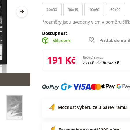
20x30
30x45
40x60
60x90
*rozměry jsou uvedeny v cm v poměru šířk
Dostupnost:
Skladem
Přidat do obl
191 Kč
Běžná cena:
239 Kč
Ušetříte
48 Kč
Možnost výběru ze 3 barev rámu
Fotopapír s gramáží 200 g/m²