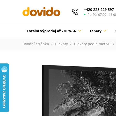
+420 228 229 597
Po-Pá: 07:00 - 16:0
Totální výprodej až -70 % 🔥
Tapety
Úvodní stránka
Plakáty
Plakáty podle motivu