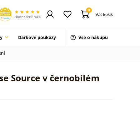
0
Váš košík
Hodnocení: 94%
ty
Dárkové poukazy
Vše o nákupu
ení
nse Source v černobílém