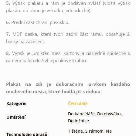
5.
Výtisk plakátu a rám je dodáván zvlášť (vložit výtisk
plakátu do rámu je vskutku jednoduché).
6.
Přední část chrání plexisklo.
7.
MDF deska, která tvoří zadní část rámu, obsahuje 2
háčky na zavěšení.
8.
Výtisk je umístěn mezi kartony a následně společně s
rámem balen do 5vl lepenkové krabice.
Plakát na zdi je dekoračním prvkem každého
moderního místa, které hodlá jít s dobou.
Kategorie
Černobílé
Do kanceláře
,
Do obýváku
,
Umístění
Do ložnice
Tištěné
,
S rámom
,
Na
Technologie obrazů