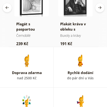
cí
Plagát s
Plakát kráva v
P
v
paspartou
obleku s
p
luxusní zátiší v
doutníkem a
k
Černobílé
Buvoly a krávy
Č
černo bílém
whisky
M
239 Kč
191 Kč
1
provedení
č
p
Doprava zdarma
Rychlé dodání
nad 2500 Kč
do pár dní u Vás