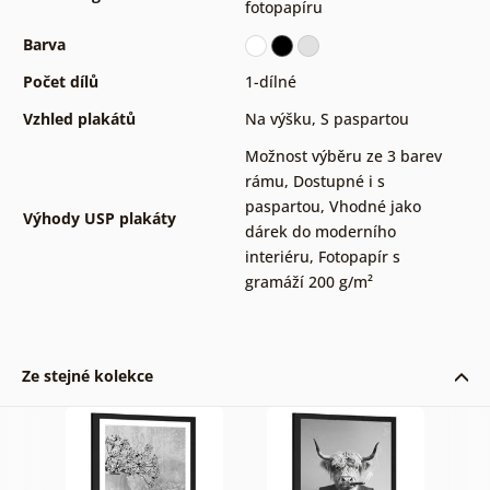
fotopapíru
Barva
Počet dílů
1-dílné
Vzhled plakátů
Na výšku
,
S paspartou
Možnost výběru ze 3 barev
rámu
,
Dostupné i s
paspartou
,
Vhodné jako
Výhody USP plakáty
dárek do moderního
interiéru
,
Fotopapír s
gramáží 200 g/m²
Ze stejné kolekce