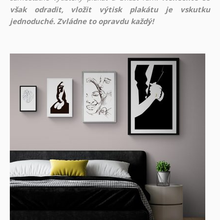
však odradit, vložit výtisk plakátu je vskutku
jednoduché. Zvládne to opravdu každý!