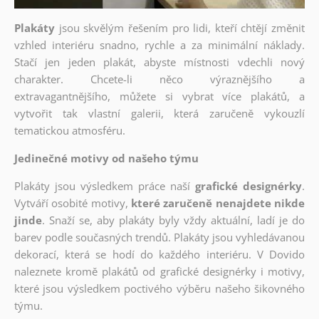
Plakáty
jsou skvělým řešením pro lidi, kteří chtějí změnit
vzhled interiéru snadno, rychle a za minimální náklady.
Stačí jen jeden plakát, abyste místnosti vdechli nový
charakter. Chcete-li něco výraznějšího a
extravagantnějšího, můžete si vybrat více plakátů, a
vytvořit tak vlastní galerii, která zaručeně vykouzlí
tematickou atmosféru.
Jedinečné motivy od našeho týmu
Plakáty jsou výsledkem práce naší
grafické designérky
.
Vytváří osobité motivy,
které zaručeně nenajdete nikde
jinde
. Snaží se, aby plakáty byly vždy aktuální, ladí je do
barev podle současných trendů. Plakáty jsou vyhledávanou
dekorací, která se hodí do každého interiéru. V Dovido
naleznete kromě plakátů od grafické designérky i motivy,
které jsou výsledkem poctivého výběru našeho šikovného
týmu.