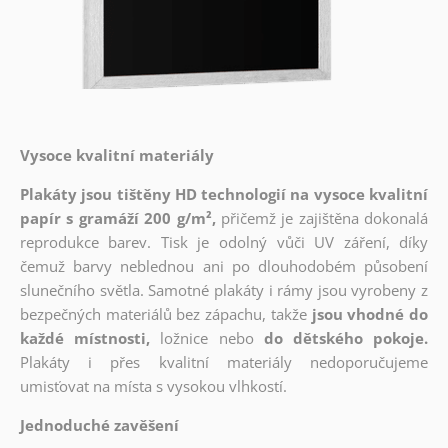
Vysoce kvalitní materiály
Plakáty jsou tištěny HD technologií na vysoce kvalitní
papír s gramáží 200 g/m²,
přičemž je zajištěna dokonalá
reprodukce barev. Tisk je odolný vůči UV záření, díky
čemuž barvy neblednou ani po dlouhodobém působení
slunečního světla. Samotné plakáty i rámy jsou vyrobeny z
bezpečných materiálů bez zápachu, takže
jsou vhodné do
každé místnosti,
ložnice nebo
do dětského pokoje.
Plakáty i přes kvalitní materiály nedoporučujeme
umisťovat na místa s vysokou vlhkostí.
Jednoduché zavěšení