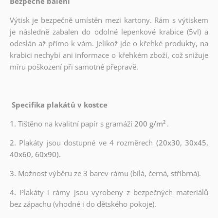
Bezpečné balení
Výtisk je bezpečně umístěn mezi kartony. Rám s výtiskem
je následně zabalen do odolné lepenkové krabice (5vl) a
odeslán až přímo k vám. Jelikož jde o křehké produkty, na
krabici nechybí ani informace o křehkém zboží, což snižuje
míru poškození při samotné přepravě.
Specifika plakátů v kostce
1.
Tištěno na kvalitní papír s gramáží
200 g/m²
.
2.
Plakáty jsou dostupné ve 4 rozměrech
(20x30, 30x45,
40x60, 60x90).
3.
Možnost výběru ze 3 barev rámu (bílá, černá, stříbrná).
4.
Plakáty i rámy jsou vyrobeny z bezpečných materiálů
bez zápachu (vhodné i do dětského pokoje).