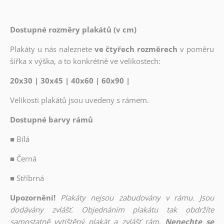
Dostupné rozměry plakátů (v cm)
Plakáty u nás naleznete
ve čtyřech rozměrech
v poměru
šířka x výška, a to konkrétně ve velikostech:
20x30 | 30x45 | 40x60 | 60x90 |
Velikosti plakátů jsou uvedeny s rámem.
Dostupné barvy rámů
■
Bílá
■
Černá
■
Stříbrná
Upozornění!
Plakáty nejsou zabudovány v rámu. Jsou
dodávány zvlášť. Objednáním plakátu tak obdržíte
samostatně vytištěný plakát a zvlášť rám.
Nenechte se