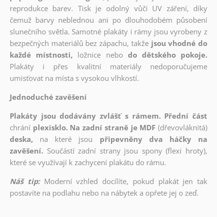
reprodukce barev. Tisk je odolný vůči UV záření, díky
čemuž barvy neblednou ani po dlouhodobém působení
slunečního světla. Samotné plakáty i rámy jsou vyrobeny z
bezpečných materiálů bez zápachu, takže
jsou vhodné do
každé místnosti,
ložnice nebo
do dětského pokoje.
Plakáty i přes kvalitní materiály nedoporučujeme
umisťovat na místa s vysokou vlhkostí.
Jednoduché zavěšení
Plakáty jsou dodávány zvlášť s rámem. Přední část
chrání
plexisklo. Na zadní straně je MDF
(dřevovláknitá)
deska,
na které jsou
připevněny dva háčky na
zavěšení.
Součástí zadní strany jsou spony (flexi hroty),
které se využívají k zachycení plakátu do rámu.
Náš tip:
Moderní vzhled docílíte, pokud plakát jen tak
postavíte na podlahu nebo na nábytek a opřete jej o zeď.