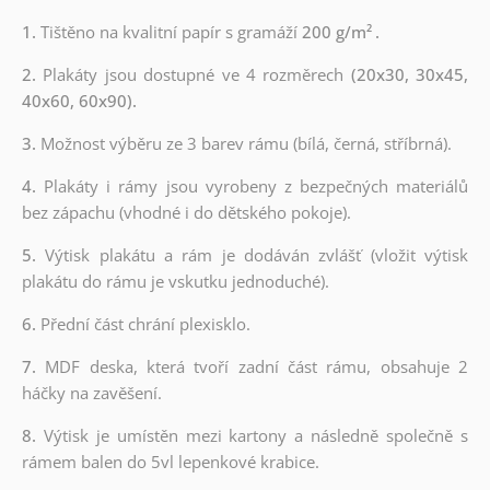
1.
Tištěno na kvalitní papír s gramáží
200 g/m²
.
2.
Plakáty jsou dostupné ve 4 rozměrech
(20x30, 30x45,
40x60, 60x90).
3.
Možnost výběru ze 3 barev rámu (bílá, černá, stříbrná).
4.
Plakáty i rámy jsou vyrobeny z bezpečných materiálů
bez zápachu (vhodné i do dětského pokoje).
5.
Výtisk plakátu a rám je dodáván zvlášť (vložit výtisk
plakátu do rámu je vskutku jednoduché).
6.
Přední část chrání plexisklo.
7.
MDF deska, která tvoří zadní část rámu, obsahuje 2
háčky na zavěšení.
8.
Výtisk je umístěn mezi kartony a následně společně s
rámem balen do 5vl lepenkové krabice.