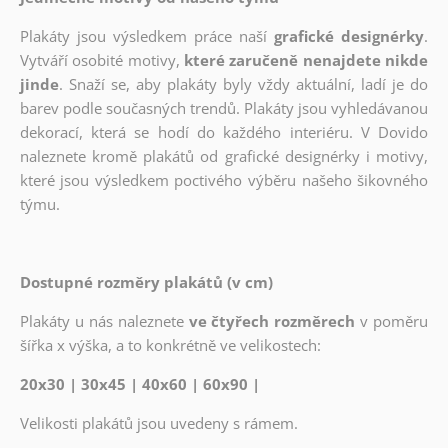
Plakáty jsou výsledkem práce naší
grafické designérky
.
Vytváří osobité motivy,
které zaručeně nenajdete nikde
jinde
. Snaží se, aby plakáty byly vždy aktuální, ladí je do
barev podle současných trendů. Plakáty jsou vyhledávanou
dekorací, která se hodí do každého interiéru. V Dovido
naleznete kromě plakátů od grafické designérky i motivy,
které jsou výsledkem poctivého výběru našeho šikovného
týmu.
Dostupné rozměry plakátů (v cm)
Plakáty u nás naleznete
ve čtyřech rozměrech
v poměru
šířka x výška, a to konkrétně ve velikostech:
20x30 | 30x45 | 40x60 | 60x90 |
Velikosti plakátů jsou uvedeny s rámem.