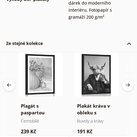
dárek do moderního
interiéru
,
Fotopapír s
gramáží 200 g/m²
Ze stejné kolekce
cí
Plagát s
Plakát kráva v
P
v
paspartou
obleku s
p
luxusní zátiší v
doutníkem a
k
Černobílé
Buvoly a krávy
Č
černo bílém
whisky
M
239 Kč
191 Kč
1
provedení
č