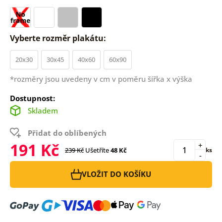
Vyberte rozměr plakátu:
20x30
30x45
40x60
60x90
*rozměry jsou uvedeny v cm v poměru šířka x výška
Dostupnost:
Skladem
Přidat do oblíbených
191 Kč
+
239 Kč
Ušetříte
48 Kč
ks
-
VLOŽIT DO KOŠÍKU