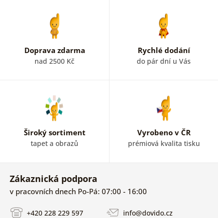
p
Doprava zdarma
Rychlé dodání
nad 2500 Kč
do pár dní u Vás
Široký sortiment
Vyrobeno v ČR
tapet a obrazů
prémiová kvalita tisku
Zákaznická podpora
v pracovních dnech Po-Pá: 07:00 - 16:00
+420 228 229 597
info@dovido.cz