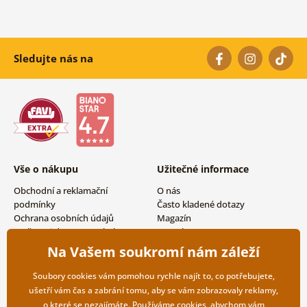
Sledujte nás na
Vše o nákupu
Užitečné informace
Obchodní a reklamační
O nás
podmínky
Často kladené dotazy
Ochrana osobních údajů
Magazín
Možnosti dopravy a platby
Kontakty
Vrácení zboží
Velkoobchodní spolupráce
Na Vašem soukromí nám záleží
Soubory cookies vám pomohou rychle najít to, co potřebujete,
ušetří vám čas a zabrání tomu, aby se vám zobrazovaly reklamy,
o které se nezajímáte. Používáme
cookies
, abychom vám