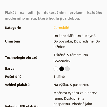
Plakát na zdi je dekoračním prvkem každého
moderního místa, které hodlá jít s dobou.
Kategorie
Černobílé
Do kanceláře
,
Do kuchyně
,
Umístění
Do obýváku
,
Do předsíně
,
Do
ložnice
Tištěné
,
S rámom
,
Na
Technologie obrazů
fotopapíru
Barva
Počet dílů
1-dílné
Vzhled plakátů
Na výšku
,
S paspartou
Možnost výběru ze 3 barev
rámu
,
Dostupné i s
paspartou
,
Vhodné jako
Výhody USP plakáty