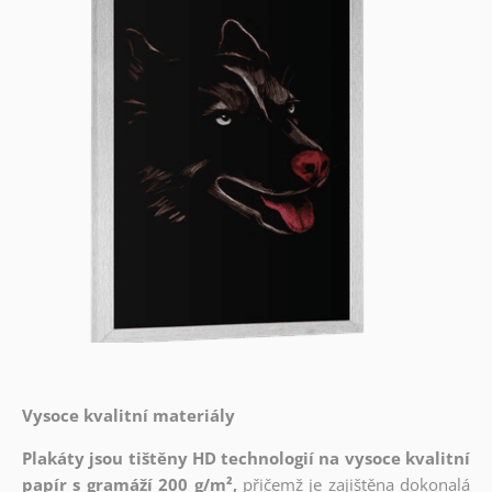
Vysoce kvalitní materiály
Plakáty jsou tištěny HD technologií na vysoce kvalitní
papír s gramáží 200 g/m²,
přičemž je zajištěna dokonalá