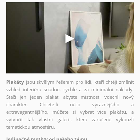
Plakáty
jsou skvělým řešením pro lidi, kteří chtějí změnit
vzhled interiéru snadno, rychle a za minimální náklady.
Stačí jen jeden plakát, abyste místnosti vdechli nový
charakter. Chcete-li něco výraznějšího a
extravagantnějšího, můžete si vybrat více plakátů, a
vytvořit tak vlastní galerii, která zaručeně vykouzlí
tematickou atmosféru.
Jedinečné motivy od našeho týmu