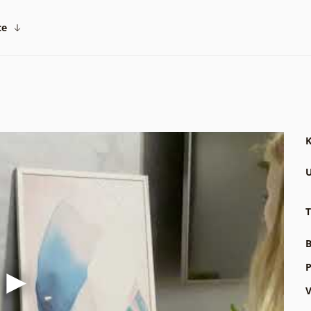
ce
K
U
T
B
P
V