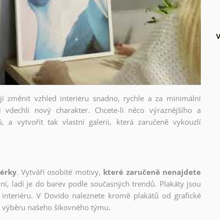
V
ějí změnit vzhled interiéru snadno, rychle a za minimální
i vdechli nový charakter. Chcete-li něco výraznějšího a
, a vytvořit tak vlastní galerii, která zaručeně vykouzlí
nérky
. Vytváří osobité motivy,
které zaručeně nenajdete
lní, ladí je do barev podle současných trendů. Plakáty jsou
interiéru. V Dovido naleznete kromě plakátů od grafické
ho výběru našeho šikovného týmu.