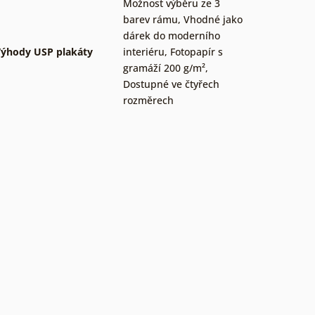
Možnost výběru ze 3
barev rámu
,
Vhodné jako
dárek do moderního
ýhody USP plakáty
interiéru
,
Fotopapír s
gramáží 200 g/m²
,
Dostupné ve čtyřech
rozměrech