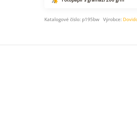
Katalogové číslo: p195bw Výrobce:
Dovid
ný
ník
.