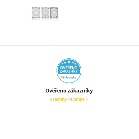
Ověřeno zákazníky
Všechny recenze
nic
Ověře
zákaz
05. 08