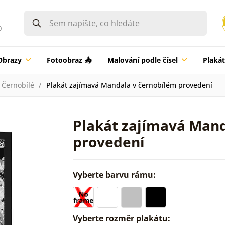
0
Obrazy
Fotoobraz 📤
Malování podle čísel
Plaká
Černobílé
Plakát zajímavá Mandala v černobílém provedení
Plakát zajímavá Mand
provedení
Vyberte barvu rámu:
Vyberte rozměr plakátu: