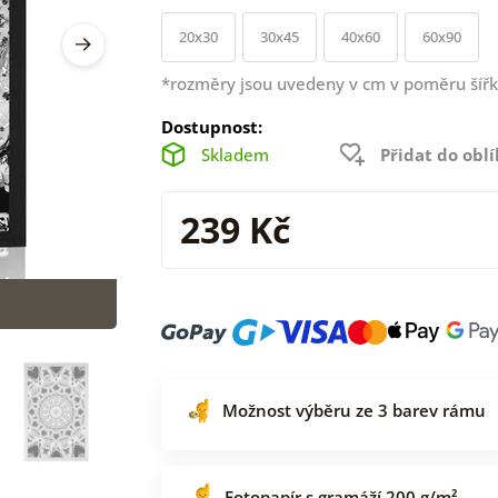
20x30
30x45
40x60
60x90
*rozměry jsou uvedeny v cm v poměru šířk
Dostupnost:
Skladem
Přidat do obl
239 Kč
Možnost výběru ze 3 barev rámu
Fotopapír s gramáží 200 g/m²