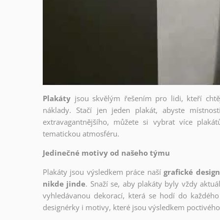
Plakáty
jsou skvělým řešením pro lidi, kteří cht
náklady. Stačí jen jeden plakát, abyste místnost
extravagantnějšího, můžete si vybrat více plakátů
tematickou atmosféru.
Jedinečné motivy od našeho týmu
Plakáty jsou výsledkem práce naší
grafické desig
nikde jinde
. Snaží se, aby plakáty byly vždy aktuá
vyhledávanou dekorací, která se hodí do každého 
designérky i motivy, které jsou výsledkem poctivé