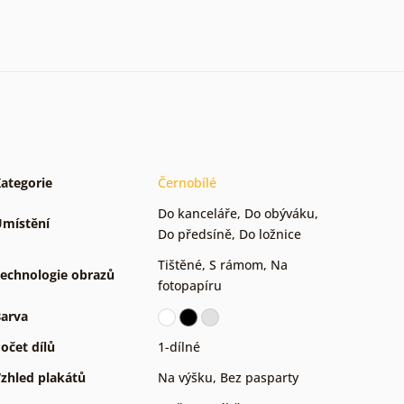
ategorie
Černobílé
Do kanceláře
,
Do obýváku
,
místění
Do předsíně
,
Do ložnice
Tištěné
,
S rámom
,
Na
echnologie obrazů
fotopapíru
arva
očet dílů
1-dílné
zhled plakátů
Na výšku
,
Bez pasparty