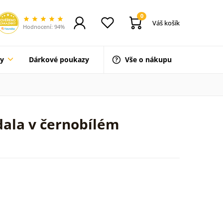
0
Váš košík
Hodnocení: 94%
ty
Dárkové poukazy
Vše o nákupu
ala v černobílém