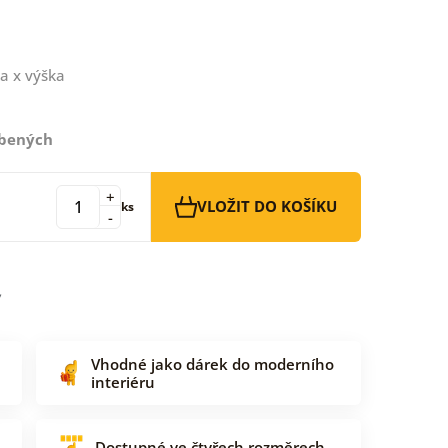
a x výška
íbených
+
VLOŽIT DO KOŠÍKU
ks
-
Vhodné jako dárek do moderního
interiéru
Dostupné ve čtyřech rozměrech