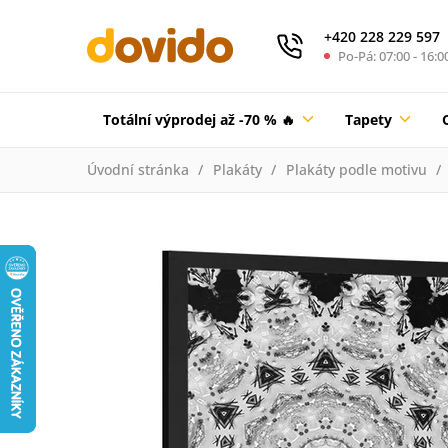
+420 228 229 597
Po-Pá: 07:00 - 16:0
Totální výprodej až -70 % 🔥
Tapety
Úvodní stránka
Plakáty
Plakáty podle motivu