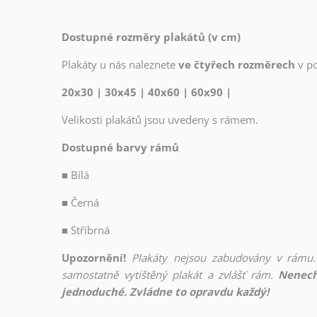
Dostupné rozměry plakátů (v cm)
Plakáty u nás naleznete
ve čtyřech rozměrech
v p
20x30 | 30x45 | 40x60 | 60x90 |
Velikosti plakátů jsou uvedeny s rámem.
Dostupné barvy rámů
■
Bílá
■
Černá
■
Stříbrná
Upozornění!
Plakáty nejsou zabudovány v rámu.
samostatně vytištěný plakát a zvlášť rám.
Nenech
jednoduché. Zvládne to opravdu každý!