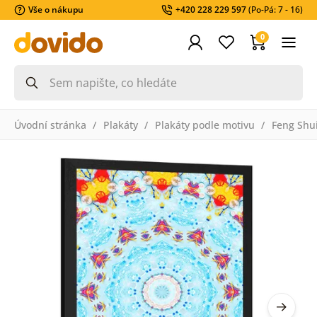
Vše o nákupu
+420 228 229 597
(Po-Pá: 7 - 16)
0
Úvodní stránka
Plakáty
Plakáty podle motivu
Feng Shu