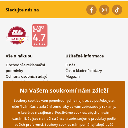
Sledujte nás na
Vše o nákupu
Užitečné informace
Obchodní a reklamační
O nás
podmínky
Často kladené dotazy
Ochrana osobních údajů
Magazín
Možnosti dopravy a platby
Kontakty
Vrácení zboží
Velkoobchodní spolupráce
Na Vašem soukromí nám záleží
Soubory cookies vám pomohou rychle najít to, co potřebujete,
ušetří vám čas a zabrání tomu, aby se vám zobrazovaly reklamy,
o které se nezajímáte. Používáme
cookies
, abychom vám
oznámili, že jste na naší stránce, a zobrazujeme produkty podle
vašich preferencí. Soubory cookies nám pomáhají zlepšit váš