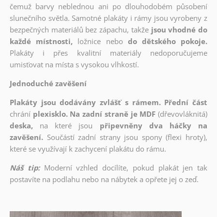
čemuž barvy neblednou ani po dlouhodobém působení
slunečního světla. Samotné plakáty i rámy jsou vyrobeny z
bezpečných materiálů bez zápachu, takže
jsou vhodné do
každé místnosti,
ložnice nebo
do dětského pokoje.
Plakáty i přes kvalitní materiály nedoporučujeme
umisťovat na místa s vysokou vlhkostí.
Jednoduché zavěšení
Plakáty jsou dodávány zvlášť s rámem. Přední část
chrání
plexisklo. Na zadní straně je MDF
(dřevovláknitá)
deska,
na které jsou
připevněny dva háčky na
zavěšení.
Součástí zadní strany jsou spony (flexi hroty),
které se využívají k zachycení plakátu do rámu.
Náš tip:
Moderní vzhled docílíte, pokud plakát jen tak
postavíte na podlahu nebo na nábytek a opřete jej o zeď.