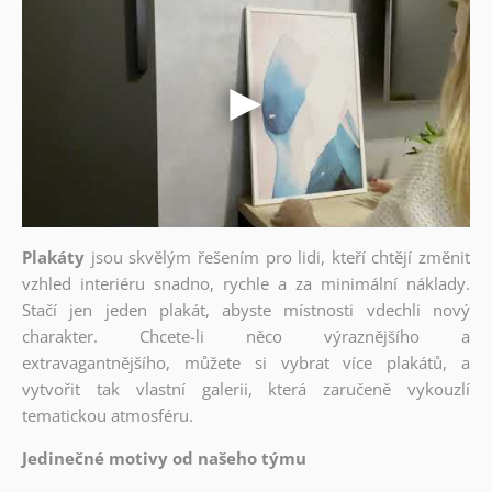
Plakáty
jsou skvělým řešením pro lidi, kteří chtějí změnit
vzhled interiéru snadno, rychle a za minimální náklady.
Stačí jen jeden plakát, abyste místnosti vdechli nový
charakter. Chcete-li něco výraznějšího a
extravagantnějšího, můžete si vybrat více plakátů, a
vytvořit tak vlastní galerii, která zaručeně vykouzlí
tematickou atmosféru.
Jedinečné motivy od našeho týmu