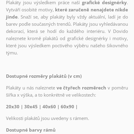
Plakáty jsou výsledkem práce naší
grafické designérky
.
Vytváří osobité motivy,
které zaručeně nenajdete nikde
jinde
. Snaží se, aby plakáty byly vždy aktuální, ladí je do
barev podle současných trendů. Plakáty jsou vyhledávanou
dekorací, která se hodí do každého interiéru. V Dovido
naleznete kromě plakátů od grafické designérky i motivy,
které jsou výsledkem poctivého výběru našeho šikovného
týmu.
Dostupné rozměry plakátů (v cm)
Plakáty u nás naleznete
ve čtyřech rozměrech
v poměru
šířka x výška, a to konkrétně ve velikostech:
20x30 | 30x45 | 40x60 | 60x90 |
Velikosti plakátů jsou uvedeny s rámem.
Dostupné barvy rámů