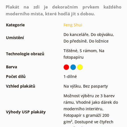
Plakát na zdi je dekoračním prvkem každého
moderního místa, které hodlá jít s dobou.
Kategorie
Feng Shui
Do kanceláře
,
Do obýváku
,
Umístění
Do předsíně
,
Do ložnice
Tištěné
,
S rámom
,
Na
Technologie obrazů
fotopapíru
Barva
Počet dílů
1-dílné
Vzhled plakátů
Na výšku
,
Bez pasparty
Možnost výběru ze 3 barev
rámu
,
Vhodné jako dárek do
moderního interiéru
,
Výhody USP plakáty
Fotopapír s gramáží 200
g/m²
,
Dostupné ve čtyřech