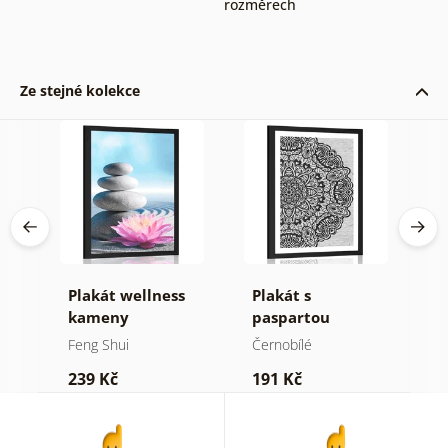
rozměrech
Ze stejné kolekce
Plakát wellness
Plakát s
P
kameny
paspartou
p
květinová
d
Feng Shui
Černobílé
F
Mandala v
M
239 Kč
191 Kč
2
černobílém
b
provedení