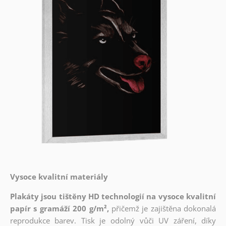
Vysoce kvalitní materiály
Plakáty jsou tištěny HD technologií na vysoce kvalitní
papír s gramáží 200 g/m²,
přičemž je zajištěna dokonalá
reprodukce barev. Tisk je odolný vůči UV záření, díky