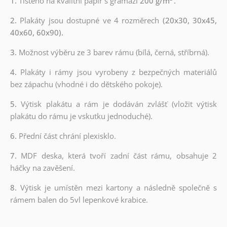
1.
Tištěno na kvalitní papír s gramáží
200 g/m²
.
2.
Plakáty jsou dostupné ve 4 rozměrech
(20x30, 30x45,
40x60, 60x90).
3.
Možnost výběru ze 3 barev rámu (bílá, černá, stříbrná).
4.
Plakáty i rámy jsou vyrobeny z bezpečných materiálů
bez zápachu (vhodné i do dětského pokoje).
5.
Výtisk plakátu a rám je dodáván zvlášť (vložit výtisk
plakátu do rámu je vskutku jednoduché).
6.
Přední část chrání plexisklo.
7.
MDF deska, která tvoří zadní část rámu, obsahuje 2
háčky na zavěšení.
8.
Výtisk je umístěn mezi kartony a následně společně s
rámem balen do 5vl lepenkové krabice.