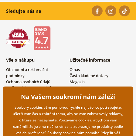
Sledujte nás na
Vše o nákupu
Užitečné informace
Obchodní a reklamační
O nás
podmínky
Často kladené dotazy
Ochrana osobních údajů
Magazín
Možnosti dopravy a platby
Kontakty
Vrácení zboží
Velkoobchodní spolupráce
Na Vašem soukromí nám záleží
Soubory cookies vám pomohou rychle najít to, co potřebujete,
ušetří vám čas a zabrání tomu, aby se vám zobrazovaly reklamy,
o které se nezajímáte. Používáme
cookies
, abychom vám
oznámili, že jste na naší stránce, a zobrazujeme produkty podle
vašich preferencí. Soubory cookies nám pomáhají zlepšit váš