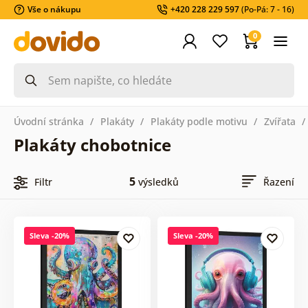
Vše o nákupu
+420 228 229 597
(Po-Pá: 7 - 16)
0
Úvodní stránka
Plakáty
Plakáty podle motivu
Zvířata
Plakáty chobotnice
5
Filtr
výsledků
Řazení
Sleva -20%
Sleva -20%