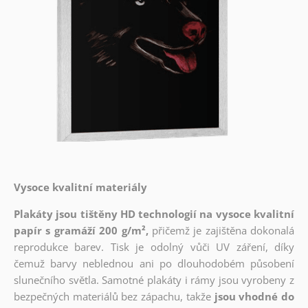
Vysoce kvalitní materiály
Plakáty jsou tištěny HD technologií na vysoce kvalitní
papír s gramáží 200 g/m²,
přičemž je zajištěna dokonalá
reprodukce barev. Tisk je odolný vůči UV záření, díky
čemuž barvy neblednou ani po dlouhodobém působení
slunečního světla. Samotné plakáty i rámy jsou vyrobeny z
bezpečných materiálů bez zápachu, takže
jsou vhodné do