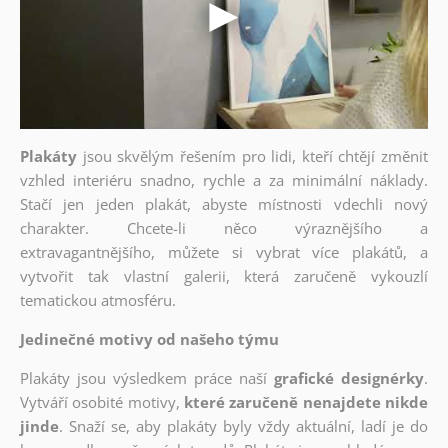
Plakáty
jsou skvělým řešením pro lidi, kteří chtějí změnit
vzhled interiéru snadno, rychle a za minimální náklady.
Stačí jen jeden plakát, abyste místnosti vdechli nový
charakter. Chcete-li něco výraznějšího a
extravagantnějšího, můžete si vybrat více plakátů, a
vytvořit tak vlastní galerii, která zaručeně vykouzlí
tematickou atmosféru.
Jedinečné motivy od našeho týmu
Plakáty jsou výsledkem práce naší
grafické designérky
.
Vytváří osobité motivy,
které zaručeně nenajdete nikde
jinde
. Snaží se, aby plakáty byly vždy aktuální, ladí je do