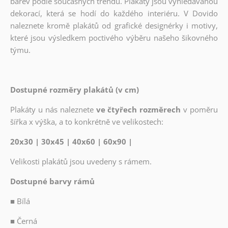
barev podle současných trendů. Plakáty jsou vyhledávanou
dekorací, která se hodí do každého interiéru. V Dovido
naleznete kromě plakátů od grafické designérky i motivy,
které jsou výsledkem poctivého výběru našeho šikovného
týmu.
Dostupné rozměry plakátů (v cm)
Plakáty u nás naleznete
ve čtyřech rozměrech
v poměru
šířka x výška, a to konkrétně ve velikostech:
20x30 | 30x45 | 40x60 | 60x90 |
Velikosti plakátů jsou uvedeny s rámem.
Dostupné barvy rámů
■
Bílá
■
Černá