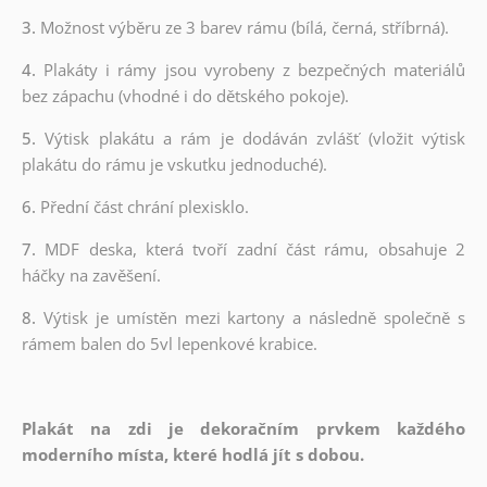
3.
Možnost výběru ze 3 barev rámu (bílá, černá, stříbrná).
4.
Plakáty i rámy jsou vyrobeny z bezpečných materiálů
bez zápachu (vhodné i do dětského pokoje).
5.
Výtisk plakátu a rám je dodáván zvlášť (vložit výtisk
plakátu do rámu je vskutku jednoduché).
6.
Přední část chrání plexisklo.
7.
MDF deska, která tvoří zadní část rámu, obsahuje 2
háčky na zavěšení.
8.
Výtisk je umístěn mezi kartony a následně společně s
rámem balen do 5vl lepenkové krabice.
Plakát na zdi je dekoračním prvkem každého
moderního místa, které hodlá jít s dobou.