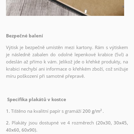
Bezpečné balení
Výtisk je bezpečně umístěn mezi kartony. Rám s výtiskem
je následně zabalen do odolné lepenkové krabice (5vl) a
odeslán až přímo k vám. Jelikož jde o křehké produkty, na
krabici nechybí ani informace o křehkém zboží, což snižuje
míru poškození při samotné přepravě.
Specifika plakátů v kostce
1.
Tištěno na kvalitní papír s gramáží
200 g/m²
.
2.
Plakáty jsou dostupné ve 4 rozměrech
(20x30, 30x45,
40x60, 60x90).