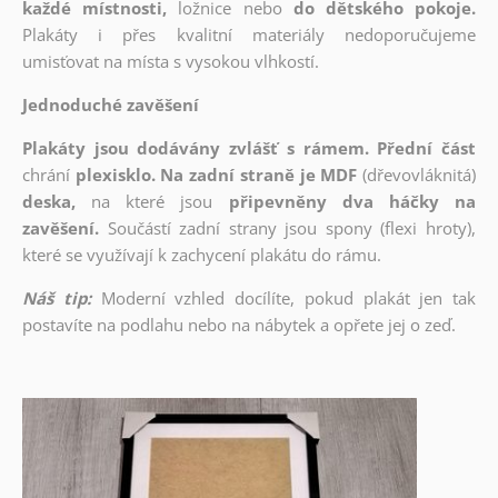
každé místnosti,
ložnice nebo
do dětského pokoje.
Plakáty i přes kvalitní materiály nedoporučujeme
umisťovat na místa s vysokou vlhkostí.
Jednoduché zavěšení
Plakáty jsou dodávány zvlášť s rámem. Přední část
chrání
plexisklo. Na zadní straně je MDF
(dřevovláknitá)
deska,
na které jsou
připevněny dva háčky na
zavěšení.
Součástí zadní strany jsou spony (flexi hroty),
které se využívají k zachycení plakátu do rámu.
Náš tip:
Moderní vzhled docílíte, pokud plakát jen tak
postavíte na podlahu nebo na nábytek a opřete jej o zeď.