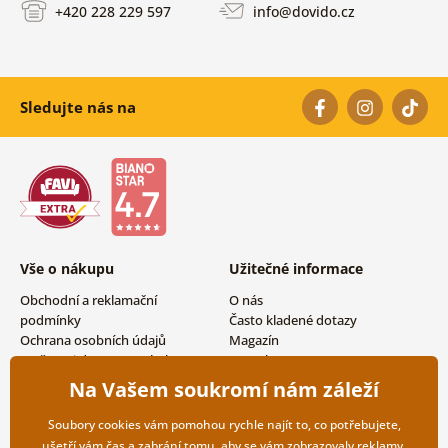
+420 228 229 597
info@dovido.cz
Sledujte nás na
Vše o nákupu
Užitečné informace
Obchodní a reklamační
O nás
podmínky
Často kladené dotazy
Ochrana osobních údajů
Magazín
Možnosti dopravy a platby
Kontakty
Vrácení zboží
Velkoobchodní spolupráce
Na Vašem soukromí nám záleží
Soubory cookies vám pomohou rychle najít to, co potřebujete,
ušetří vám čas a zabrání tomu, aby se vám zobrazovaly reklamy,