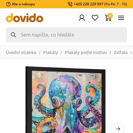
Vše o nákupu
+420 228 229 597
(Po-Pá: 7 - 16)
0
Úvodní stránka
Plakáty
Plakáty podle motivu
Zvířata