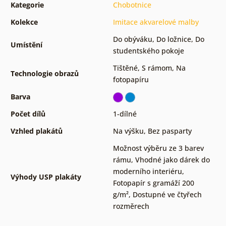
Kategorie
Chobotnice
Kolekce
Imitace akvarelové malby
Do obýváku
,
Do ložnice
,
Do
Umístění
studentského pokoje
Tištěné
,
S rámom
,
Na
Technologie obrazů
fotopapíru
Barva
Počet dílů
1-dílné
Vzhled plakátů
Na výšku
,
Bez pasparty
Možnost výběru ze 3 barev
rámu
,
Vhodné jako dárek do
moderního interiéru
,
Výhody USP plakáty
Fotopapír s gramáží 200
g/m²
,
Dostupné ve čtyřech
rozměrech