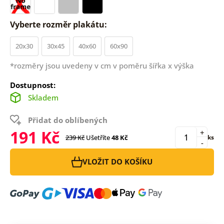
Vyberte rozměr plakátu:
20x30
30x45
40x60
60x90
*rozměry jsou uvedeny v cm v poměru šířka x výška
Dostupnost:
Skladem
Přidat do oblíbených
191 Kč
+
239 Kč
Ušetříte
48 Kč
ks
-
VLOŽIT DO KOŠÍKU