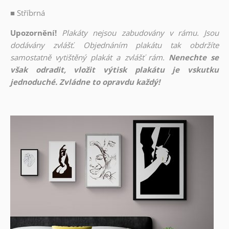
■
Stříbrná
Upozornění!
Plakáty nejsou zabudovány v rámu. Jsou
dodávány zvlášť. Objednáním plakátu tak obdržíte
samostatně vytištěný plakát a zvlášť rám.
Nenechte se
však odradit, vložit výtisk plakátu je vskutku
jednoduché. Zvládne to opravdu každý!