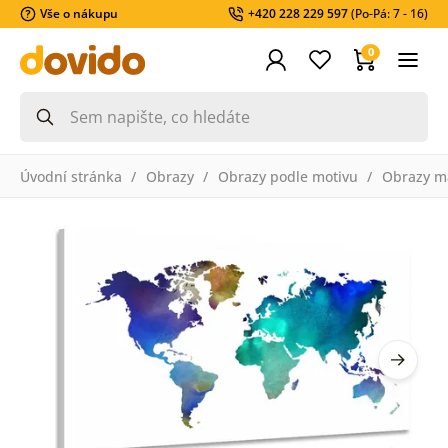
Vše o nákupu
+420 228 229 597
(Po-Pá: 7 - 16)
0
Úvodní stránka
Obrazy
Obrazy podle motivu
Obrazy m