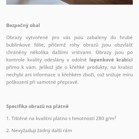
Bezpečný obal
Obrazy vytvořené pro vás jsou zabaleny do hrubé
bublinkové fólie, přičemž rohy obrazů jsou obzvlášť
chráněny několika dalšími vrstvami.
Obrazy jsou po
kontrole kvality odeslány v odolné
lepenkové krabici
přímo k vám. Jelikož jde o křehké produkty, na krabici
nechybí ani informace o křehkém zboží, což snižuje míru
poškození při samotné přepravě.
Specifika obrazů na plátně
2
1. Tištěné na kvalitní plátno s hmotností 280 g/m
2. Nevyžadují žádný další rám