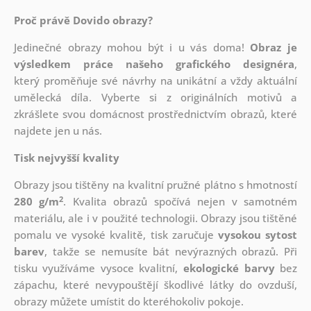
Proč právě Dovido obrazy?
Jedinečné obrazy mohou být i u vás doma!
Obraz je
výsledkem práce našeho grafického designéra
,
který
proměňuje své návrhy na unikátní a vždy aktuální
umělecká díla. Vyberte si z originálních motivů a
zkrášlete svou domácnost prostřednictvím obrazů, které
najdete jen u nás.
Tisk nejvyšší kvality
Obrazy jsou tištěny na kvalitní pružné plátno s hmotností
2
280 g/m
. Kvalita obrazů spočívá nejen v samotném
materiálu, ale i v použité technologii. Obrazy jsou tištěné
pomalu ve vysoké kvalitě, tisk zaručuje
vysokou sytost
barev
, takže se nemusíte bát nevýrazných obrazů. Při
tisku využíváme vysoce kvalitní,
ekologické barvy
bez
zápachu, které nevypouštějí škodlivé látky do ovzduší,
obrazy můžete umístit do kteréhokoliv pokoje.