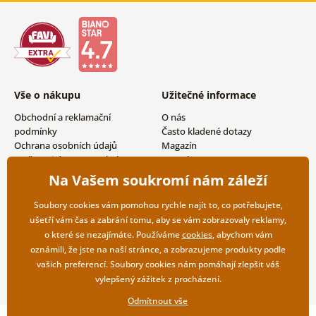
Vše o nákupu
Užitečné informace
Obchodní a reklamační
O nás
podmínky
Často kladené dotazy
Ochrana osobních údajů
Magazín
Možnosti dopravy a platby
Kontakty
Vrácení zboží
Velkoobchodní spolupráce
Na Vašem soukromí nám záleží
Soubory cookies vám pomohou rychle najít to, co potřebujete,
ušetří vám čas a zabrání tomu, aby se vám zobrazovaly reklamy,
o které se nezajímáte. Používáme
cookies
, abychom vám
oznámili, že jste na naší stránce, a zobrazujeme produkty podle
vašich preferencí. Soubory cookies nám pomáhají zlepšit váš
vylepšený zážitek z procházení.
Odmítnout vše