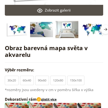
Zobrazit galerii
Obraz barevná mapa světa v
akvarelu
Výběr rozměru:
30x20
60x40
90x60
120x80
150x100
*rozměry jsou uvedeny v cm v poměru šířka x výška
Dekorativní rám
zjistit více
i