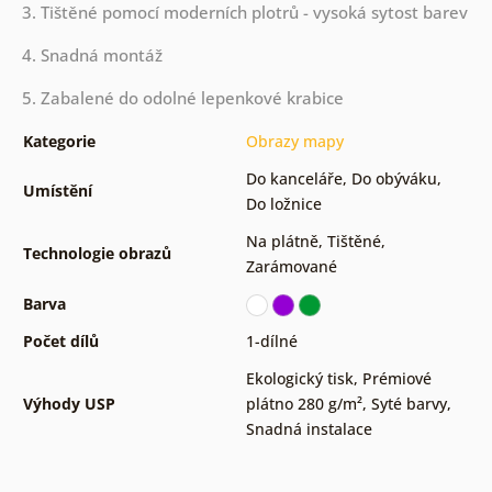
3. Tištěné pomocí moderních plotrů - vysoká sytost barev
4. Snadná montáž
5. Zabalené do odolné lepenkové krabice
Kategorie
Obrazy mapy
Do kanceláře
,
Do obýváku
,
Umístění
Do ložnice
Na plátně
,
Tištěné
,
Technologie obrazů
Zarámované
Barva
Počet dílů
1-dílné
Ekologický tisk
,
Prémiové
Výhody USP
plátno 280 g/m²
,
Syté barvy
,
Snadná instalace