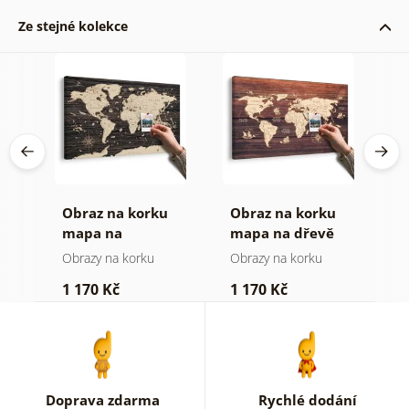
Ze stejné kolekce
Obraz na korku
Obraz na korku
O
mapa na
mapa na dřevě
m
dřevěném pozadí
Obrazy na korku
Obrazy na korku
O
1 170 Kč
1 170 Kč
3
Doprava zdarma
Rychlé dodání