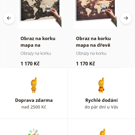
Obraz na korku
Obraz na korku
O
mapa na
mapa na dřevě
m
dřevěném pozadí
Obrazy na korku
Obrazy na korku
O
1 170 Kč
1 170 Kč
3
Doprava zdarma
Rychlé dodání
nad 2500 Kč
do pár dní u Vás