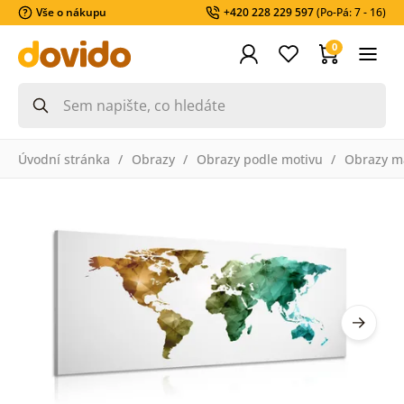
Vše o nákupu
+420 228 229 597
(Po-Pá: 7 - 16)
0
Úvodní stránka
Obrazy
Obrazy podle motivu
Obrazy m