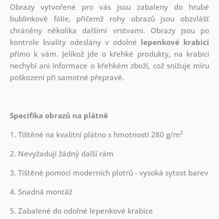
Obrazy vytvořené pro vás jsou zabaleny do hrubé
bublinkové fólie, přičemž rohy obrazů jsou obzvlášť
chráněny několika dalšími vrstvami.
Obrazy jsou po
kontrole kvality odeslány v odolné
lepenkové krabici
přímo k vám. Jelikož jde o křehké produkty, na krabici
nechybí ani informace o křehkém zboží, což snižuje míru
poškození při samotné přepravě.
Specifika obrazů na plátně
2
1. Tištěné na kvalitní plátno s hmotností 280 g/m
2. Nevyžadují žádný další rám
3. Tištěné pomocí moderních plotrů - vysoká sytost barev
4. Snadná montáž
5. Zabalené do odolné lepenkové krabice