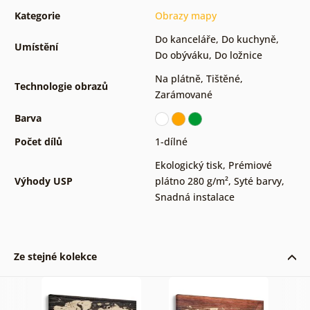
Kategorie
Obrazy mapy
Do kanceláře
,
Do kuchyně
,
Umístění
Do obýváku
,
Do ložnice
Na plátně
,
Tištěné
,
Technologie obrazů
Zarámované
Barva
Počet dílů
1-dílné
Ekologický tisk
,
Prémiové
Výhody USP
plátno 280 g/m²
,
Syté barvy
,
Snadná instalace
Ze stejné kolekce