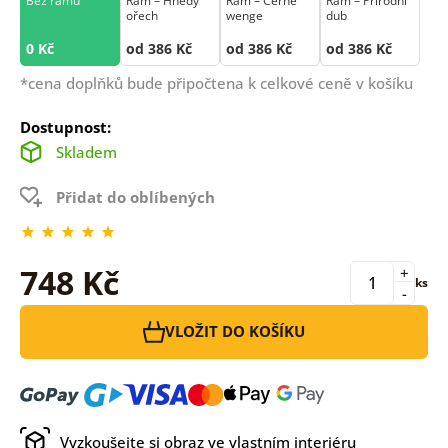
Bez rámu
Rám –⁠⁠⁠⁠⁠⁠ Hnědý
Rám –⁠⁠⁠⁠⁠⁠ Černé
Rám –⁠⁠⁠⁠⁠⁠ Přírodní
ořech
wenge
dub
0 Kč
od 386 Kč
od 386 Kč
od 386 Kč
*cena doplňků bude připočtena k celkové ceně v košíku
Dostupnost:
Skladem
Přidat do oblíbených
748 Kč
+
ks
-
VLOŽIT DO KOŠÍKU
Vyzkoušejte si obraz ve vlastním interiéru