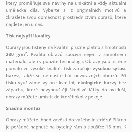
který
proměňuje své návrhy na unikátní a vždy aktuální
umělecká díla. Vyberte si z originálních motivů a
zkrášlete svou domácnost prostřednictvím obrazů, které
najdete jen u nás.
Tisk nejvyšší kvality
Obrazy jsou tištěny na kvalitní pružné plátno s hmotností
2
280 g/m
. Kvalita obrazů spočívá nejen v samotném
materiálu, ale i v použité technologii. Obrazy jsou tištěné
pomalu ve vysoké kvalitě, tisk zaručuje
vysokou sytost
barev
, takže se nemusíte bát nevýrazných obrazů. Při
tisku využíváme vysoce kvalitní,
ekologické barvy
bez
zápachu, které nevypouštějí škodlivé látky do ovzduší,
obrazy můžete umístit do kteréhokoliv pokoje.
Snadná montáž
Obrazy můžete ihned zavěsit do vašeho interiéru! Plátno
je pořádně napnuté na bytelný rám o tloušťce 16 mm. K