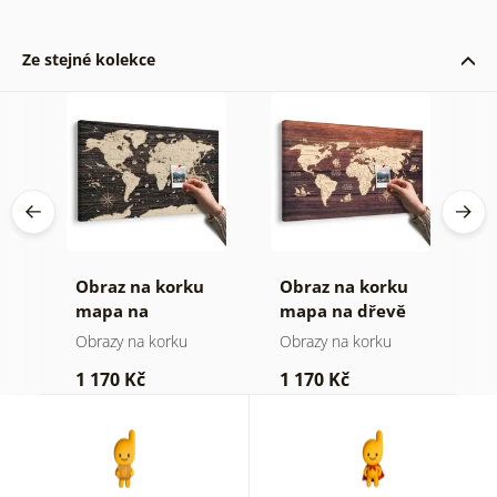
Ze stejné kolekce
Obraz na korku
Obraz na korku
O
mapa na
mapa na dřevě
m
dřevěném pozadí
Obrazy na korku
Obrazy na korku
O
1 170 Kč
1 170 Kč
3