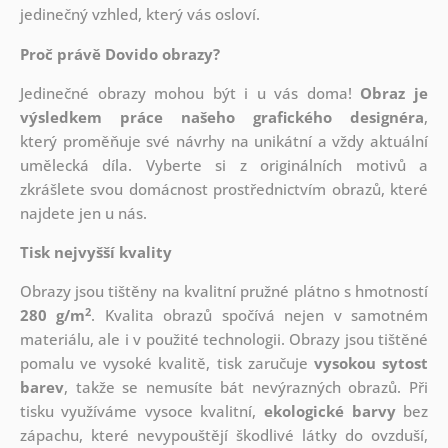
jedinečný vzhled, který vás osloví.
Proč právě Dovido obrazy?
Jedinečné obrazy mohou být i u vás doma!
Obraz je
výsledkem práce našeho grafického designéra
,
který
proměňuje své návrhy na unikátní a vždy aktuální
umělecká díla. Vyberte si z originálních motivů a
zkrášlete svou domácnost prostřednictvím obrazů, které
najdete jen u nás.
Tisk nejvyšší kvality
Obrazy jsou tištěny na kvalitní pružné plátno s hmotností
2
280 g/m
. Kvalita obrazů spočívá nejen v samotném
materiálu, ale i v použité technologii. Obrazy jsou tištěné
pomalu ve vysoké kvalitě, tisk zaručuje
vysokou sytost
barev
, takže se nemusíte bát nevýrazných obrazů. Při
tisku využíváme vysoce kvalitní,
ekologické barvy
bez
zápachu, které nevypouštějí škodlivé látky do ovzduší,