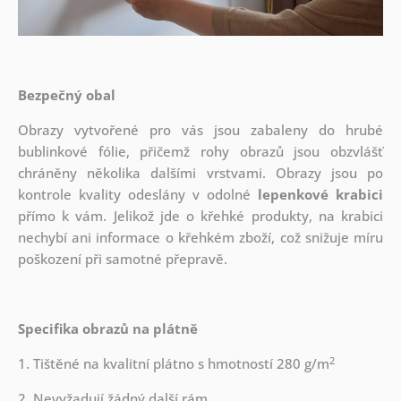
Bezpečný obal
Obrazy vytvořené pro vás jsou zabaleny do hrubé
bublinkové fólie, přičemž rohy obrazů jsou obzvlášť
chráněny několika dalšími vrstvami.
Obrazy jsou po
kontrole kvality odeslány v odolné
lepenkové krabici
přímo k vám. Jelikož jde o křehké produkty, na krabici
nechybí ani informace o křehkém zboží, což snižuje míru
poškození při samotné přepravě.
Specifika obrazů na plátně
2
1. Tištěné na kvalitní plátno s hmotností 280 g/m
2. Nevyžadují žádný další rám