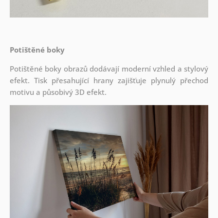
Potištěné boky
Potištěné boky obrazů dodávají moderní vzhled a stylový
efekt. Tisk přesahující hrany zajišťuje plynulý přechod
motivu a působivý 3D efekt.