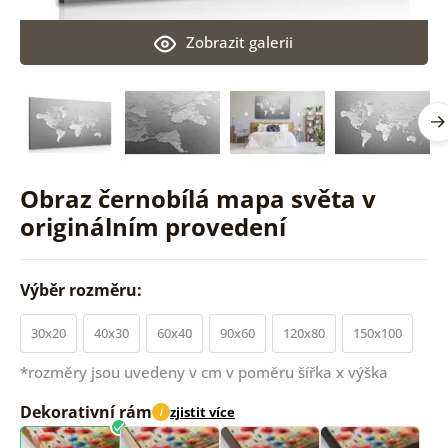
Zobrazit galerii
Obraz černobílá mapa světa v
originálním provedení
Výběr rozměru:
30x20
40x30
60x40
90x60
120x80
150x100
*rozměry jsou uvedeny v cm v poměru šířka x výška
Dekorativní rám
zjistit více
i