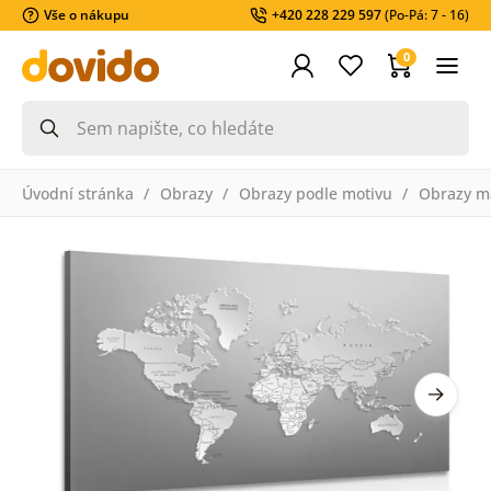
Vše o nákupu
+420 228 229 597
(Po-Pá: 7 - 16)
0
Úvodní stránka
Obrazy
Obrazy podle motivu
Obrazy m