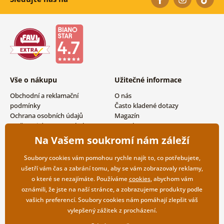
Vše o nákupu
Užitečné informace
Obchodní a reklamační
O nás
podmínky
Často kladené dotazy
Ochrana osobních údajů
Magazín
Možnosti dopravy a platby
Kontakty
Vrácení zboží
Velkoobchodní spolupráce
Na Vašem soukromí nám záleží
Soubory cookies vám pomohou rychle najít to, co potřebujete,
ušetří vám čas a zabrání tomu, aby se vám zobrazovaly reklamy,
o které se nezajímáte. Používáme
cookies
, abychom vám
oznámili, že jste na naší stránce, a zobrazujeme produkty podle
vašich preferencí. Soubory cookies nám pomáhají zlepšit váš
vylepšený zážitek z procházení.