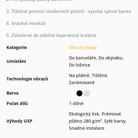
3. Tištěné pomocí moderních plotrů - vysoká sytost barev
4. Snadná montáž
5. Zabalené do odolné lepenkové krabice
Kategorie
Obrazy mapy
Do kanceláře
,
Do obýváku
,
Umístění
Do ložnice
Na plátně
,
Tištěné
,
Technologie obrazů
Zarámované
Barva
Počet dílů
1-dílné
Ekologický tisk
,
Prémiové
Výhody USP
plátno 280 g/m²
,
Syté barvy
,
Snadná instalace