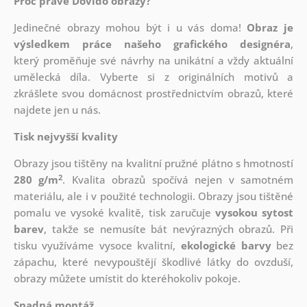
Proč právě Dovido obrazy?
Jedinečné obrazy mohou být i u vás doma!
Obraz je
výsledkem práce našeho grafického designéra
,
který
proměňuje své návrhy na unikátní a vždy aktuální
umělecká díla. Vyberte si z originálních motivů a
zkrášlete svou domácnost prostřednictvím obrazů, které
najdete jen u nás.
Tisk nejvyšší kvality
Obrazy jsou tištěny na kvalitní pružné plátno s hmotností
2
280 g/m
. Kvalita obrazů spočívá nejen v samotném
materiálu, ale i v použité technologii. Obrazy jsou tištěné
pomalu ve vysoké kvalitě, tisk zaručuje
vysokou sytost
barev
, takže se nemusíte bát nevýrazných obrazů. Při
tisku využíváme vysoce kvalitní,
ekologické barvy
bez
zápachu, které nevypouštějí škodlivé látky do ovzduší,
obrazy můžete umístit do kteréhokoliv pokoje.
Snadná montáž