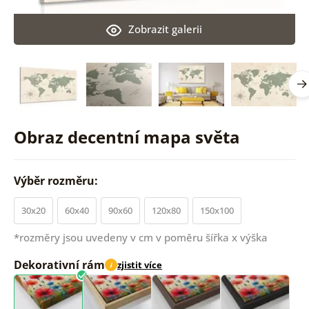
Zobrazit galerii
Obraz decentní mapa světa
Výběr rozměru:
30x20
60x40
90x60
120x80
150x100
*rozměry jsou uvedeny v cm v poměru šířka x výška
Dekorativní rám
zjistit více
i