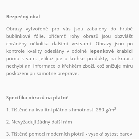
Bezpečný obal
Obrazy vytvořené pro vás jsou zabaleny do hrubé
bublinkové fólie, přičemž rohy obrazů jsou obzvlášť
chráněny několika dalšími vrstvami.
Obrazy jsou po
kontrole kvality odeslány v odolné
lepenkové krabici
přímo k vám. Jelikož jde o křehké produkty, na krabici
nechybí ani informace o křehkém zboží, což snižuje míru
poškození při samotné přepravě.
Specifika obrazů na plátně
2
1. Tištěné na kvalitní plátno s hmotností 280 g/m
2. Nevyžadují žádný další rám
3. Tištěné pomocí moderních plotrů - vysoká sytost barev