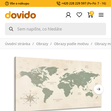
Vše o nákupu
+420 228 229 597
(Po-Pá: 7 - 16)
0
Úvodní stránka
Obrazy
Obrazy podle motivu
Obrazy m