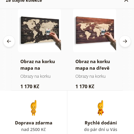
Ze stejné kolekce
á
Obraz na korku
Obraz na korku
O
mapa na
mapa na dřevě
m
dřevěném pozadí
Obrazy na korku
Obrazy na korku
O
1 170 Kč
1 170 Kč
3
Doprava zdarma
Rychlé dodání
nad 2500 Kč
do pár dní u Vás