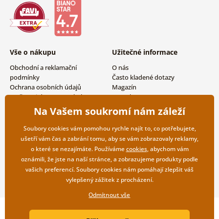
Vše o nákupu
Užitečné informace
Obchodní a reklamační
O nás
podmínky
Často kladené dotazy
Ochrana osobních údajů
Magazín
Možnosti dopravy a platby
Kontakty
Vrácení zboží
Velkoobchodní spolupráce
Na Vašem soukromí nám záleží
Soubory cookies vám pomohou rychle najít to, co potřebujete,
ušetří vám čas a zabrání tomu, aby se vám zobrazovaly reklamy,
o které se nezajímáte. Používáme
cookies
, abychom vám
oznámili, že jste na naší stránce, a zobrazujeme produkty podle
vašich preferencí. Soubory cookies nám pomáhají zlepšit váš
vylepšený zážitek z procházení.
Odmítnout vše
Copyright ©2019 © Dovido.cz.