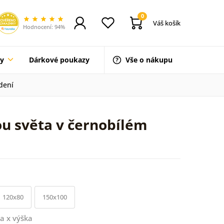
0
Váš košík
Hodnocení: 94%
ty
Dárkové poukazy
Vše o nákupu
dení
u světa v černobílém
120x80
150x100
a x výška