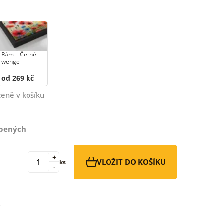
Rám –⁠⁠⁠⁠⁠⁠ Černé
wenge
od 269 kč
ceně v košíku
íbených
+
VLOŽIT DO KOŠÍKU
ks
-