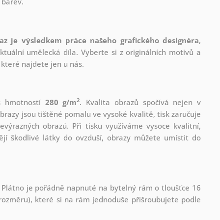
 barev.
az je výsledkem práce našeho grafického designéra
,
tuální umělecká díla. Vyberte si z originálních motivů a
které najdete jen u nás.
2
 s hmotností
280 g/m
. Kvalita obrazů spočívá nejen v
brazy jsou tištěné pomalu ve vysoké kvalitě, tisk zaručuje
evýrazných obrazů. Při tisku využíváme vysoce kvalitní,
jí škodlivé látky do ovzduší, obrazy můžete umístit do
 Plátno je pořádně napnuté na bytelný rám o tloušťce 16
ozměru), které si na rám jednoduše přišroubujete podle