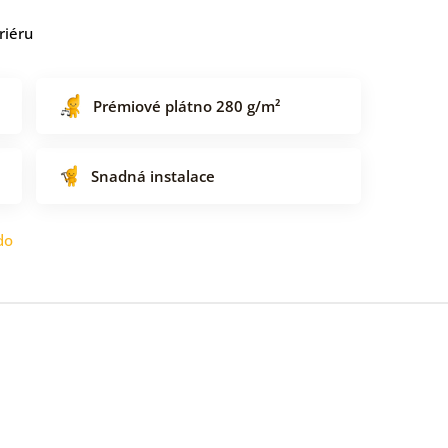
riéru
Prémiové plátno 280 g/m²
Snadná instalace
do