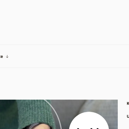
ce
K
U