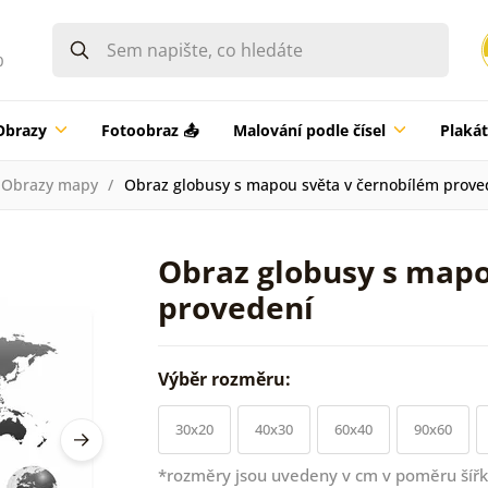
0
Obrazy
Fotoobraz 📤
Malování podle čísel
Plaká
Obrazy mapy
Obraz globusy s mapou světa v černobílém prove
Obraz globusy s mapo
provedení
Výběr rozměru:
30x20
40x30
60x40
90x60
*rozměry jsou uvedeny v cm v poměru šířk