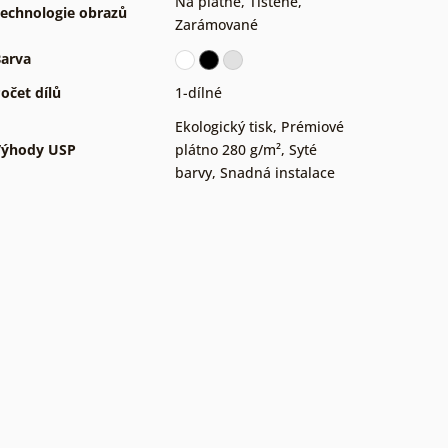
Na plátně
,
Tištěné
,
echnologie obrazů
Zarámované
arva
očet dílů
1-dílné
Ekologický tisk
,
Prémiové
Výhody USP
plátno 280 g/m²
,
Syté
barvy
,
Snadná instalace