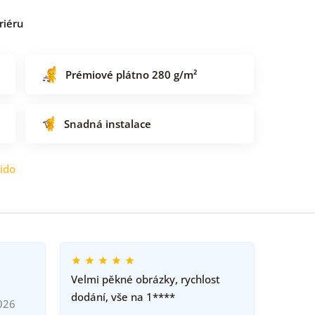
riéru
Prémiové plátno 280 g/m²
Snadná instalace
ido
Velmi pěkné obrázky, rychlost
dodání, vše na 1****
026