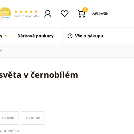
0
Váš košík
Hodnocení: 94%
ty
Dárkové poukazy
Vše o nákupu
ní
světa v černobílém
120x80
150x100
a x výška