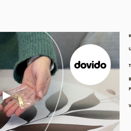
K
U
T
B
P