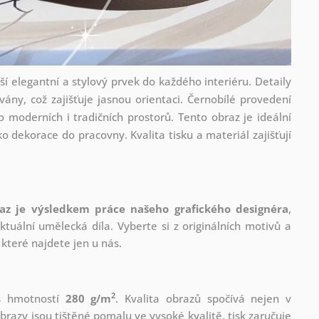
í elegantní a stylový prvek do každého interiéru. Detaily
ány, což zajišťuje jasnou orientaci. Černobílé provedení
o moderních i tradičních prostorů. Tento obraz je ideální
o dekorace do pracovny. Kvalita tisku a materiál zajišťují
az je výsledkem práce našeho grafického designéra
,
tuální umělecká díla. Vyberte si z originálních motivů a
které najdete jen u nás.
2
 s hmotností
280 g/m
. Kvalita obrazů spočívá nejen v
brazy jsou tištěné pomalu ve vysoké kvalitě, tisk zaručuje