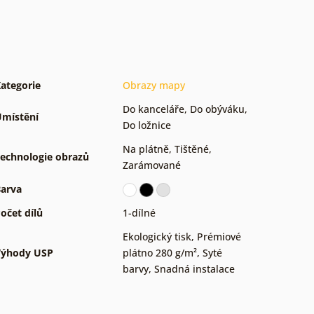
ategorie
Obrazy mapy
Do kanceláře
,
Do obýváku
,
místění
Do ložnice
Na plátně
,
Tištěné
,
echnologie obrazů
Zarámované
arva
očet dílů
1-dílné
Ekologický tisk
,
Prémiové
Výhody USP
plátno 280 g/m²
,
Syté
barvy
,
Snadná instalace