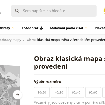
0
Obrazy
Fotoobraz 📤
Malování podle čísel
Plaká
Obrazy mapy
Obraz klasická mapa světa v černobílém provede
Obraz klasická mapa 
provedení
Výběr rozměru:
30x20
40x30
60x40
90x60
*rozměry jsou uvedeny v cm v poměru šířk