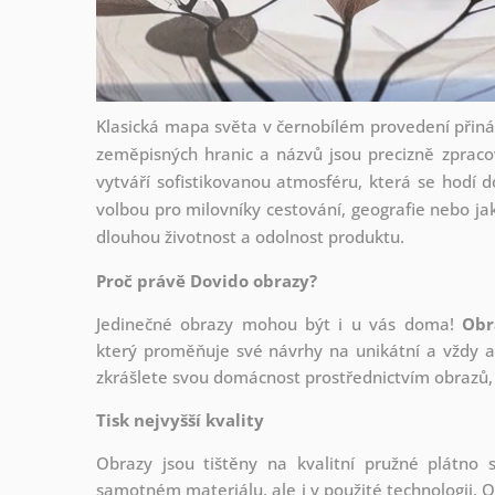
Klasická mapa světa v černobílém provedení přináš
zeměpisných hranic a názvů jsou precizně zpracov
vytváří sofistikovanou atmosféru, která se hodí d
volbou pro milovníky cestování, geografie nebo jak
dlouhou životnost a odolnost produktu.
Proč právě Dovido obrazy?
Jedinečné obrazy mohou být i u vás doma!
Obr
který
proměňuje své návrhy na unikátní a vždy ak
zkrášlete svou domácnost prostřednictvím obrazů, 
Tisk nejvyšší kvality
Obrazy jsou tištěny na kvalitní pružné plátno
samotném materiálu, ale i v použité technologii. O