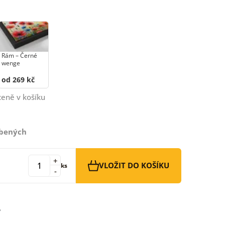
Rám –⁠⁠⁠⁠⁠⁠ Černé
wenge
od 269 kč
ceně v košíku
íbených
+
VLOŽIT DO KOŠÍKU
ks
-