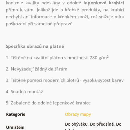
kontrole kvality odeslány v odolné
lepenkové krabici
přímo k vám. Jelikož jde o křehké produkty, na krabici
nechybí ani informace o křehkém zboží, což snižuje míru
poškození při samotné přepravě.
Specifika obrazů na plátně
2
1. Tištěné na kvalitní plátno s hmotností 280 g/m
2. Nevyžadují žádný další rám
3. Tištěné pomocí moderních plotrů - vysoká sytost barev
4. Snadná montáž
5. Zabalené do odolné lepenkové krabice
Kategorie
Obrazy mapy
Do obýváku
,
Do předsíně
,
Do
Umístění