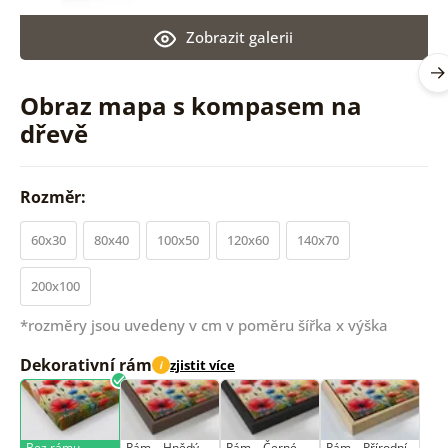
Zobrazit galerii
Obraz mapa s kompasem na
dřevě
Rozměr:
60x30
80x40
100x50
120x60
140x70
200x100
*rozměry jsou uvedeny v cm v poměru šířka x výška
Dekorativní rám
zjistit více
i
Bez rámu
Rám –⁠⁠⁠⁠⁠⁠ Hnědý
Rám –⁠⁠⁠⁠⁠⁠ Černé
Rám –⁠⁠⁠⁠⁠⁠ Přírodní