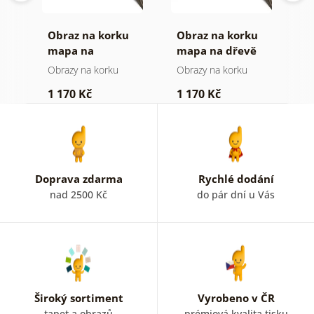
Obraz na korku
Obraz na korku
O
mapa na
mapa na dřevě
m
dřevěném pozadí
Obrazy na korku
Obrazy na korku
O
1 170 Kč
1 170 Kč
3
Doprava zdarma
Rychlé dodání
nad 2500 Kč
do pár dní u Vás
Široký sortiment
Vyrobeno v ČR
tapet a obrazů
prémiová kvalita tisku