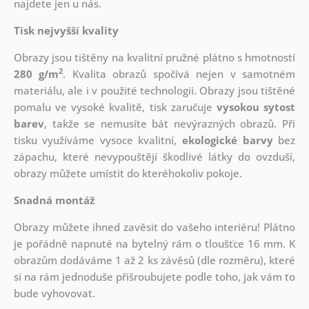
najdete jen u nás.
Tisk nejvyšší kvality
Obrazy jsou tištěny na kvalitní pružné plátno s hmotností
2
280 g/m
. Kvalita obrazů spočívá nejen v samotném
materiálu, ale i v použité technologii. Obrazy jsou tištěné
pomalu ve vysoké kvalitě, tisk zaručuje
vysokou sytost
barev
, takže se nemusíte bát nevýrazných obrazů. Při
tisku využíváme vysoce kvalitní,
ekologické barvy
bez
zápachu, které nevypouštějí škodlivé látky do ovzduší,
obrazy můžete umístit do kteréhokoliv pokoje.
Snadná montáž
Obrazy můžete ihned zavěsit do vašeho interiéru! Plátno
je pořádně napnuté na bytelný rám o tloušťce 16 mm. K
obrazům dodáváme 1 až 2 ks závěsů (dle rozměru), které
si na rám jednoduše přišroubujete podle toho, jak vám to
bude vyhovovat.