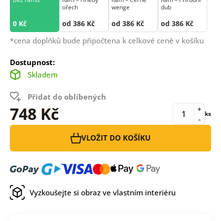
ořech
wenge
dub
0 Kč
od 386 Kč
od 386 Kč
od 386 Kč
*cena doplňků bude připočtena k celkové ceně v košíku
Dostupnost:
Skladem
Přidat do oblíbených
748 Kč
+
ks
-
VLOŽIT DO KOŠÍKU
Vyzkoušejte si obraz ve vlastním interiéru