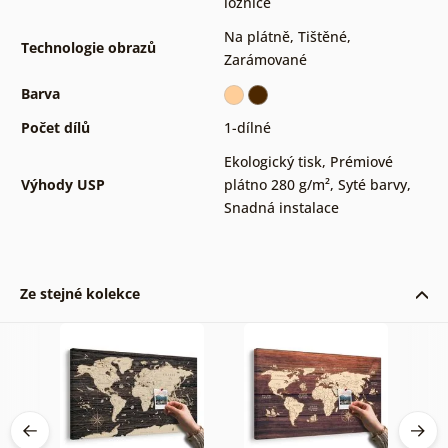
ložnice
Na plátně
,
Tištěné
,
Technologie obrazů
Zarámované
Barva
Počet dílů
1-dílné
Ekologický tisk
,
Prémiové
Výhody USP
plátno 280 g/m²
,
Syté barvy
,
Snadná instalace
Ze stejné kolekce