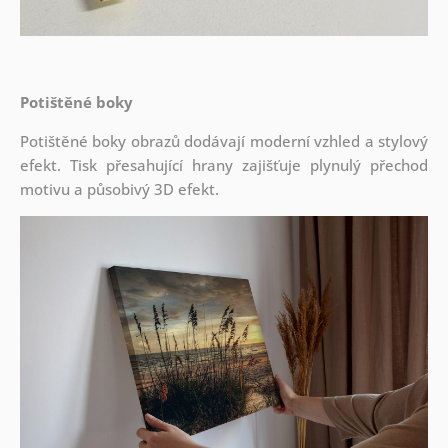
Potištěné boky
Potištěné boky obrazů dodávají moderní vzhled a stylový
efekt. Tisk přesahující hrany zajišťuje plynulý přechod
motivu a působivý 3D efekt.