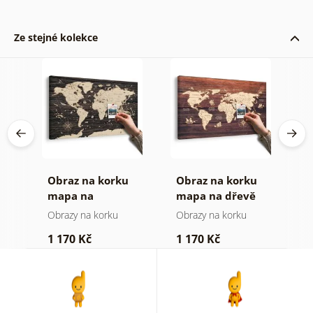
Ze stejné kolekce
Obraz na korku
Obraz na korku
O
mapa na
mapa na dřevě
m
dřevěném pozadí
Obrazy na korku
Obrazy na korku
O
1 170 Kč
1 170 Kč
3