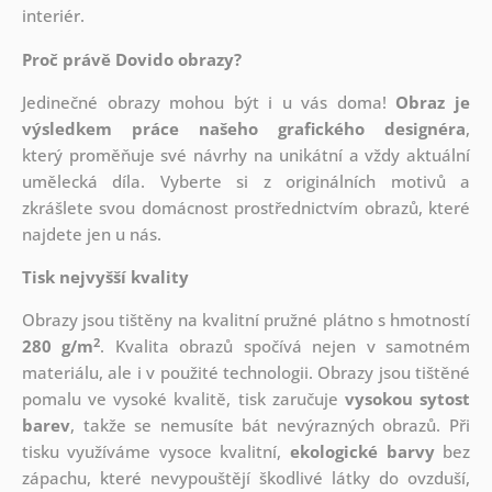
interiér.
Proč právě Dovido obrazy?
Jedinečné obrazy mohou být i u vás doma!
Obraz je
výsledkem práce našeho grafického designéra
,
který
proměňuje své návrhy na unikátní a vždy aktuální
umělecká díla. Vyberte si z originálních motivů a
zkrášlete svou domácnost prostřednictvím obrazů, které
najdete jen u nás.
Tisk nejvyšší kvality
Obrazy jsou tištěny na kvalitní pružné plátno s hmotností
2
280 g/m
. Kvalita obrazů spočívá nejen v samotném
materiálu, ale i v použité technologii. Obrazy jsou tištěné
pomalu ve vysoké kvalitě, tisk zaručuje
vysokou sytost
barev
, takže se nemusíte bát nevýrazných obrazů. Při
tisku využíváme vysoce kvalitní,
ekologické barvy
bez
zápachu, které nevypouštějí škodlivé látky do ovzduší,