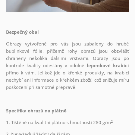
Bezpečný obal
Obrazy vytvořené pro vás jsou zabaleny do hrubé
bublinkové fólie, přičemž rohy obrazů jsou obzvlášť
chráněny několika dalšími vrstvami.
Obrazy jsou po
kontrole kvality odeslány v odolné
lepenkové krabici
přímo k vám. Jelikož jde o křehké produkty, na krabici
nechybí ani informace o křehkém zboží, což snižuje míru
poškození při samotné přepravě.
Specifika obrazů na plátně
2
1. Tištěné na kvalitní plátno s hmotností 280 g/m
2. Nevyžadují žádný další rám