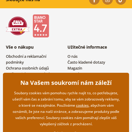
Vše o nákupu
Užitečné informace
Obchodní a reklamační
O nás
podmínky
Často kladené dotazy
Ochrana osobních údajů
Magazín
Možnosti dopravy a platby
Kontakty
Vrácení zboží
Velkoobchodní spolupráce
Na Vašem soukromí nám záleží
Soubory cookies vám pomohou rychle najít to, co potřebujete,
ušetří vám čas a zabrání tomu, aby se vám zobrazovaly reklamy,
o které se nezajímáte. Používáme
cookies
, abychom vám
oznámili, že jste na naší stránce, a zobrazujeme produkty podle
vašich preferencí. Soubory cookies nám pomáhají zlepšit váš
vylepšený zážitek z procházení.