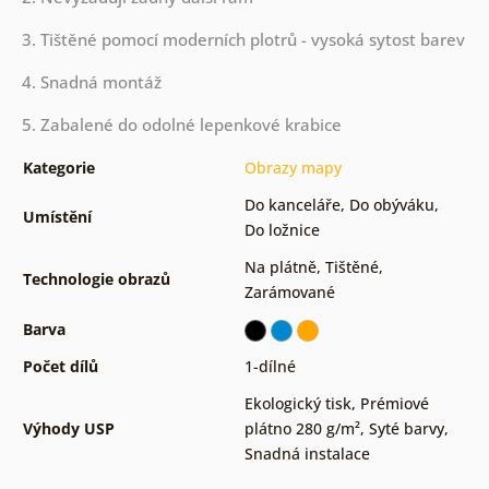
3. Tištěné pomocí moderních plotrů - vysoká sytost barev
4. Snadná montáž
5. Zabalené do odolné lepenkové krabice
Kategorie
Obrazy mapy
Do kanceláře
,
Do obýváku
,
Umístění
Do ložnice
Na plátně
,
Tištěné
,
Technologie obrazů
Zarámované
Barva
Počet dílů
1-dílné
Ekologický tisk
,
Prémiové
Výhody USP
plátno 280 g/m²
,
Syté barvy
,
Snadná instalace