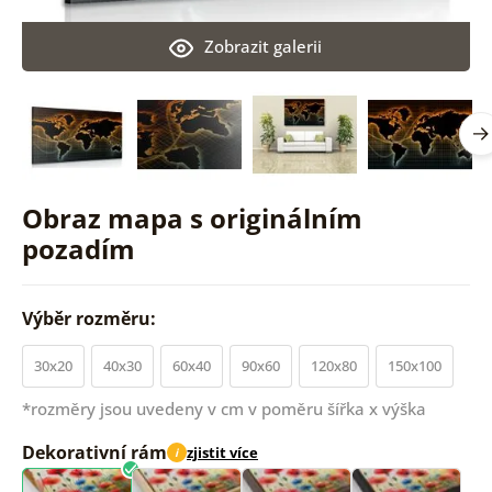
Zobrazit galerii
Obraz mapa s originálním
pozadím
Výběr rozměru:
30x20
40x30
60x40
90x60
120x80
150x100
*rozměry jsou uvedeny v cm v poměru šířka x výška
Dekorativní rám
zjistit více
i