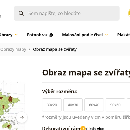
0
Obrazy
Fotoobraz 📤
Malování podle čísel
Plaká
Obrazy mapy
Obraz mapa se zvířaty
Obraz mapa se zvířat
Výběr rozměru:
30x20
40x30
60x40
90x60
*rozměry jsou uvedeny v cm v poměru šířk
Dekorativní rám
zjistit více
i