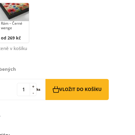
Rám –⁠⁠⁠⁠⁠⁠ Černé
wenge
od 269 kč
ceně v košíku
íbených
+
VLOŽIT DO KOŠÍKU
ks
-
riéru