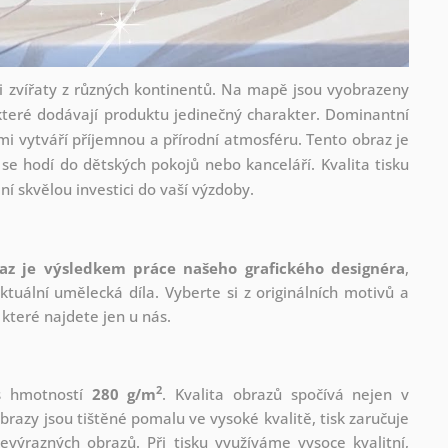
i zvířaty z různých kontinentů. Na mapě jsou vyobrazeny
i, které dodávají produktu jedinečný charakter. Dominantní
i vytváří příjemnou a přírodní atmosféru. Tento obraz je
 se hodí do dětských pokojů nebo kanceláří. Kvalita tisku
iní skvělou investici do vaší výzdoby.
az je výsledkem práce našeho grafického designéra
,
tuální umělecká díla. Vyberte si z originálních motivů a
které najdete jen u nás.
2
 s hmotností
280 g/m
. Kvalita obrazů spočívá nejen v
brazy jsou tištěné pomalu ve vysoké kvalitě, tisk zaručuje
evýrazných obrazů. Při tisku využíváme vysoce kvalitní,