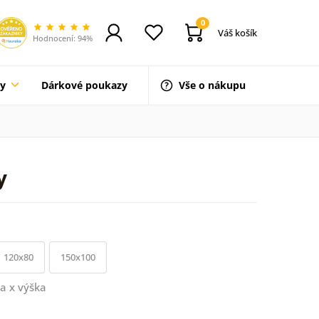
0
Váš košík
Hodnocení: 94%
ty
Dárkové poukazy
Vše o nákupu
y
120x80
150x100
a x výška