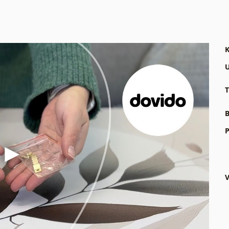
K
U
T
B
P