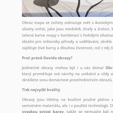
Obraz mapa se zvířaty zobrazuje svět s ikonickým
siluety zvířat, jako jsou medvědi, žirafy a žraloc
zelená barva mapy v kombinaci s hnědými siluetam
ideální pro milovníky přírody a vzdělávání, skvěle
zajišťuje živé barvy a dlouhou životnost, což z něj č
Proč právě Dovido obrazy?
Jedinečné obrazy mohou být i u vás doma!
Obr
který
proměňuje své návrhy na unikátní a vždy ak
zkrášlete svou domácnost prostřednictvím obrazů, 
Tisk nejvyšší kvality
Obrazy jsou tištěny na kvalitní pružné plátno
samotném materiálu, ale i v použité technologii. O
vysokou sytost barev
, takže se nemusíte bát n