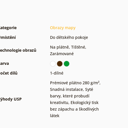
ategorie
Obrazy mapy
místění
Do dětského pokoje
Na plátně
,
Tištěné
,
echnologie obrazů
Zarámované
arva
očet dílů
1-dílné
Prémiové plátno 280 g/m²
,
Snadná instalace
,
Syté
barvy, které probudí
Výhody USP
kreativitu
,
Ekologický tisk
bez zápachu a škodlivých
látek