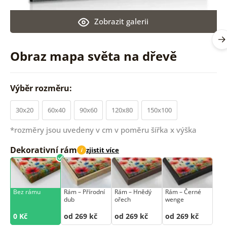
Zobrazit galerii
Obraz mapa světa na dřevě
Výběr rozměru:
30x20
60x40
90x60
120x80
150x100
*rozměry jsou uvedeny v cm v poměru šířka x výška
Dekorativní rám
zjistit více
i
Bez rámu
Rám –⁠⁠⁠⁠⁠⁠ Přírodní
Rám –⁠⁠⁠⁠⁠⁠ Hnědý
Rám –⁠⁠⁠⁠⁠⁠ Černé
dub
ořech
wenge
0 Kč
od 269 kč
od 269 kč
od 269 kč