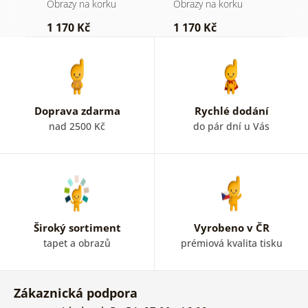
dřevěném pozadí
Obrazy na korku
Obrazy na korku
O
1 170 Kč
1 170 Kč
3
Doprava zdarma
Rychlé dodání
nad 2500 Kč
do pár dní u Vás
Široký sortiment
Vyrobeno v ČR
tapet a obrazů
prémiová kvalita tisku
Zákaznická podpora