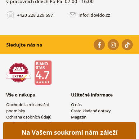
v pracovních dnech Po-Pá: 07:00 - 16:00
+420 228 229 597
info@dovido.cz
Sledujte nás na
Vše o nákupu
Užitečné informace
Obchodní a reklamační
O nás
podmínky
Často kladené dotazy
Ochrana osobních údajů
Magazín
Možnosti dopravy a platby
Kontakty
Vrácení zboží
Velkoobchodní spolupráce
Na Vašem soukromí nám záleží