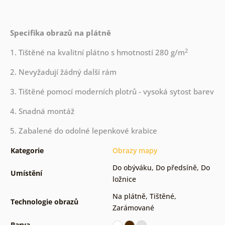
Specifika obrazů na plátně
2
1. Tištěné na kvalitní plátno s hmotností 280 g/m
2. Nevyžadují žádný další rám
3. Tištěné pomocí moderních plotrů - vysoká sytost barev
4. Snadná montáž
5. Zabalené do odolné lepenkové krabice
Kategorie
Obrazy mapy
Do obýváku
,
Do předsíně
,
Do
Umístění
ložnice
Na plátně
,
Tištěné
,
Technologie obrazů
Zarámované
Barva