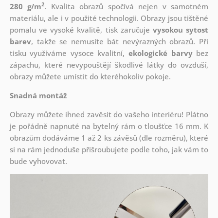
2
280 g/m
. Kvalita obrazů spočívá nejen v samotném
materiálu, ale i v použité technologii. Obrazy jsou tištěné
pomalu ve vysoké kvalitě, tisk zaručuje
vysokou sytost
barev
, takže se nemusíte bát nevýrazných obrazů. Při
tisku využíváme vysoce kvalitní,
ekologické barvy
bez
zápachu, které nevypouštějí škodlivé látky do ovzduší,
obrazy můžete umístit do kteréhokoliv pokoje.
Snadná montáž
Obrazy můžete ihned zavěsit do vašeho interiéru! Plátno
je pořádně napnuté na bytelný rám o tloušťce 16 mm. K
obrazům dodáváme 1 až 2 ks závěsů (dle rozměru), které
si na rám jednoduše přišroubujete podle toho, jak vám to
bude vyhovovat.