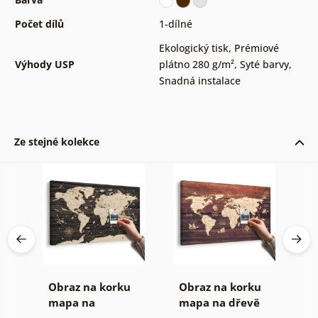
Počet dílů
1-dílné
Ekologický tisk
,
Prémiové
Výhody USP
plátno 280 g/m²
,
Syté barvy
,
Snadná instalace
Ze stejné kolekce
Obraz na korku
Obraz na korku
O
mapa na
mapa na dřevě
m