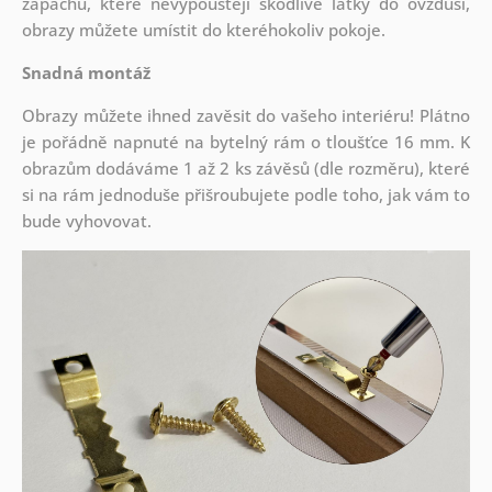
zápachu, které nevypouštějí škodlivé látky do ovzduší,
obrazy můžete umístit do kteréhokoliv pokoje.
Snadná montáž
Obrazy můžete ihned zavěsit do vašeho interiéru! Plátno
je pořádně napnuté na bytelný rám o tloušťce 16 mm. K
obrazům dodáváme 1 až 2 ks závěsů (dle rozměru), které
si na rám jednoduše přišroubujete podle toho, jak vám to
bude vyhovovat.