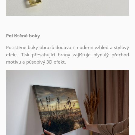
Potištěné boky
Potištěné boky obrazů dodávají moderní vzhled a stylový
efekt. Tisk přesahující hrany zajišťuje plynulý přechod
motivu a působivý 3D efekt.