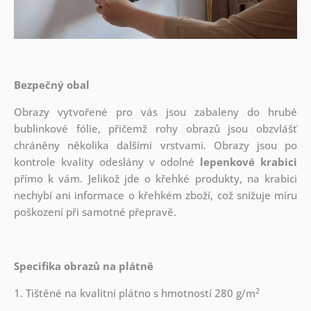
Bezpečný obal
Obrazy vytvořené pro vás jsou zabaleny do hrubé
bublinkové fólie, přičemž rohy obrazů jsou obzvlášť
chráněny několika dalšími vrstvami.
Obrazy jsou po
kontrole kvality odeslány v odolné
lepenkové krabici
přímo k vám. Jelikož jde o křehké produkty, na krabici
nechybí ani informace o křehkém zboží, což snižuje míru
poškození při samotné přepravě.
Specifika obrazů na plátně
2
1. Tištěné na kvalitní plátno s hmotností 280 g/m