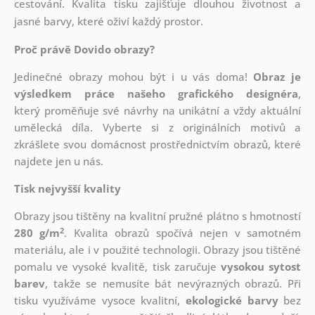
cestování. Kvalita tisku zajišťuje dlouhou životnost a
jasné barvy, které oživí každý prostor.
Proč právě Dovido obrazy?
Jedinečné obrazy mohou být i u vás doma!
Obraz je
výsledkem práce našeho grafického designéra
,
který
proměňuje své návrhy na unikátní a vždy aktuální
umělecká díla. Vyberte si z originálních motivů a
zkrášlete svou domácnost prostřednictvím obrazů, které
najdete jen u nás.
Tisk nejvyšší kvality
Obrazy jsou tištěny na kvalitní pružné plátno s hmotností
2
280 g/m
. Kvalita obrazů spočívá nejen v samotném
materiálu, ale i v použité technologii. Obrazy jsou tištěné
pomalu ve vysoké kvalitě, tisk zaručuje
vysokou sytost
barev
, takže se nemusíte bát nevýrazných obrazů. Při
tisku využíváme vysoce kvalitní,
ekologické barvy
bez