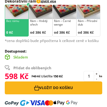
Dekorativní rám
zjistit více
i
Bez rámu
Rám –⁠⁠⁠⁠⁠⁠ Hnědý
Rám –⁠⁠⁠⁠⁠⁠ Černé
Rám –⁠⁠⁠⁠⁠⁠ Přírodní
ořech
wenge
dub
0 Kč
od 386 Kč
od 386 Kč
od 386 Kč
*cena doplňků bude připočtena k celkové ceně v košíku
Dostupnost:
Skladem
Přidat do oblíbených
598 Kč
+
748 Kč
Ušetříte
150 Kč
ks
-
VLOŽIT DO KOŠÍKU