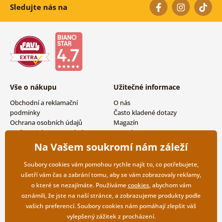
Sledujte nás na
Vše o nákupu
Užitečné informace
Obchodní a reklamační
O nás
podmínky
Často kladené dotazy
Ochrana osobních údajů
Magazín
Možnosti dopravy a platby
Kontakty
Vrácení zboží
Velkoobchodní spolupráce
Na Vašem soukromí nám záleží
Soubory cookies vám pomohou rychle najít to, co potřebujete,
ušetří vám čas a zabrání tomu, aby se vám zobrazovaly reklamy,
o které se nezajímáte. Používáme
cookies
, abychom vám
oznámili, že jste na naší stránce, a zobrazujeme produkty podle
vašich preferencí. Soubory cookies nám pomáhají zlepšit váš
vylepšený zážitek z procházení.