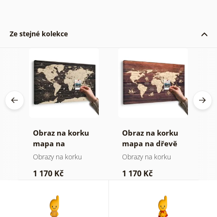
Ze stejné kolekce
á
Obraz na korku
Obraz na korku
O
mapa na
mapa na dřevě
m
dřevěném pozadí
Obrazy na korku
Obrazy na korku
O
1 170 Kč
1 170 Kč
3