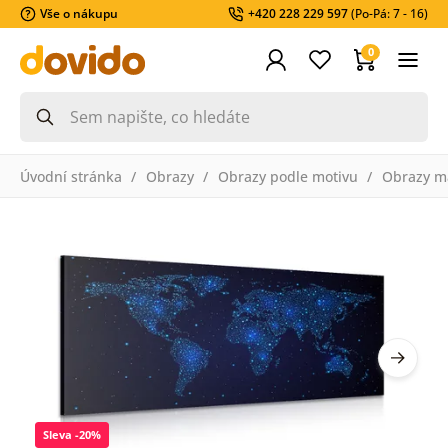
Vše o nákupu
+420 228 229 597
(Po-Pá: 7 - 16)
0
Úvodní stránka
Obrazy
Obrazy podle motivu
Obrazy m
Sleva -20%