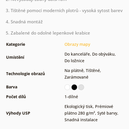
3. Tištěné pomocí moderních plotrů - vysoká sytost barev
4. Snadná montáž
5. Zabalené do odolné lepenkové krabice
Kategorie
Obrazy mapy
Do kanceláře
,
Do obýváku
,
Umístění
Do ložnice
Na plátně
,
Tištěné
,
Technologie obrazů
Zarámované
Barva
Počet dílů
1-dílné
Ekologický tisk
,
Prémiové
Výhody USP
plátno 280 g/m²
,
Syté barvy
,
Snadná instalace