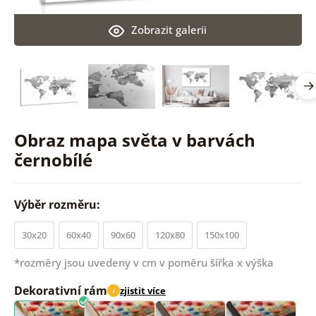
Zobrazit galerii
Obraz mapa světa v barvách
černobílé
Výběr rozměru:
30x20
60x40
90x60
120x80
150x100
*rozměry jsou uvedeny v cm v poměru šířka x výška
Dekorativní rám
zjistit více
i