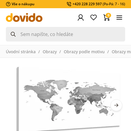
Vše o nákupu
+420 228 229 597
(Po-Pá: 7 - 16)
0
Úvodní stránka
Obrazy
Obrazy podle motivu
Obrazy m