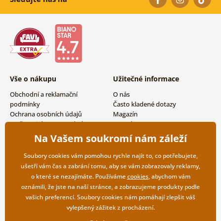
Vše o nákupu
Užitečné informace
Obchodní a reklamační
O nás
podmínky
Často kladené dotazy
Ochrana osobních údajů
Magazín
Možnosti dopravy a platby
Kontakty
Vrácení zboží
Velkoobchodní spolupráce
Na Vašem soukromí nám záleží
Soubory cookies vám pomohou rychle najít to, co potřebujete,
ušetří vám čas a zabrání tomu, aby se vám zobrazovaly reklamy,
o které se nezajímáte. Používáme
cookies
, abychom vám
oznámili, že jste na naší stránce, a zobrazujeme produkty podle
vašich preferencí. Soubory cookies nám pomáhají zlepšit váš
vylepšený zážitek z procházení.