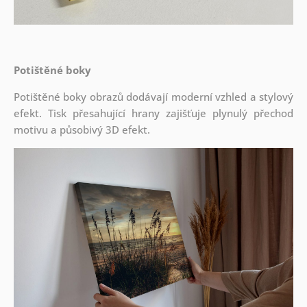
Potištěné boky
Potištěné boky obrazů dodávají moderní vzhled a stylový
efekt. Tisk přesahující hrany zajišťuje plynulý přechod
motivu a působivý 3D efekt.