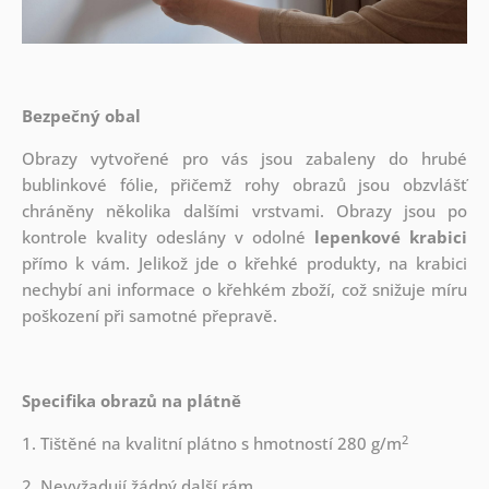
Bezpečný obal
Obrazy vytvořené pro vás jsou zabaleny do hrubé
bublinkové fólie, přičemž rohy obrazů jsou obzvlášť
chráněny několika dalšími vrstvami.
Obrazy jsou po
kontrole kvality odeslány v odolné
lepenkové krabici
přímo k vám. Jelikož jde o křehké produkty, na krabici
nechybí ani informace o křehkém zboží, což snižuje míru
poškození při samotné přepravě.
Specifika obrazů na plátně
2
1. Tištěné na kvalitní plátno s hmotností 280 g/m
2. Nevyžadují žádný další rám