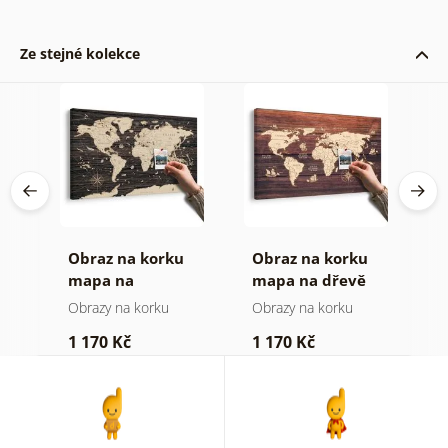
Ze stejné kolekce
Obraz na korku
Obraz na korku
O
mapa na
mapa na dřevě
m
dřevěném pozadí
Obrazy na korku
Obrazy na korku
O
1 170 Kč
1 170 Kč
3