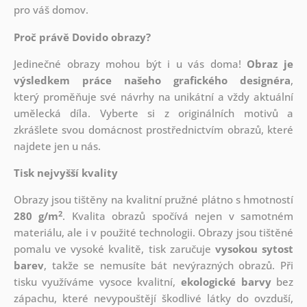
pro váš domov.
Proč právě Dovido obrazy?
Jedinečné obrazy mohou být i u vás doma!
Obraz je
výsledkem práce našeho grafického designéra
,
který
proměňuje své návrhy na unikátní a vždy aktuální
umělecká díla. Vyberte si z originálních motivů a
zkrášlete svou domácnost prostřednictvím obrazů, které
najdete jen u nás.
Tisk nejvyšší kvality
Obrazy jsou tištěny na kvalitní pružné plátno s hmotností
2
280 g/m
. Kvalita obrazů spočívá nejen v samotném
materiálu, ale i v použité technologii. Obrazy jsou tištěné
pomalu ve vysoké kvalitě, tisk zaručuje
vysokou sytost
barev
, takže se nemusíte bát nevýrazných obrazů. Při
tisku využíváme vysoce kvalitní,
ekologické barvy
bez
zápachu, které nevypouštějí škodlivé látky do ovzduší,