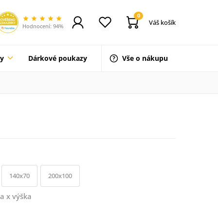
0
Váš košík
Hodnocení: 94%
ty
Dárkové poukazy
Vše o nákupu
140x70
200x100
a x výška