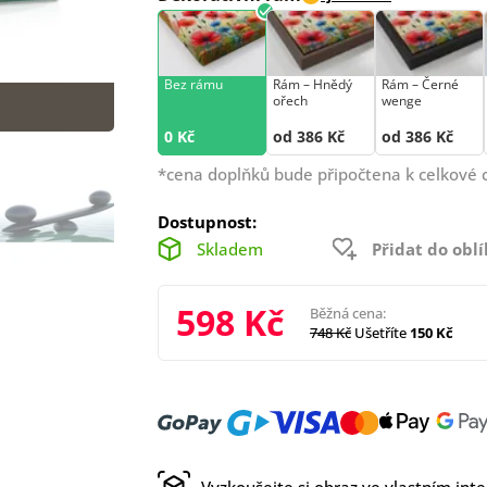
Bez rámu
Rám –⁠⁠⁠⁠⁠⁠ Hnědý
Rám –⁠⁠⁠⁠⁠⁠ Černé
ořech
wenge
0 Kč
od 386 Kč
od 386 Kč
*cena doplňků bude připočtena k celkové 
Dostupnost:
Skladem
Přidat do obl
598 Kč
Běžná cena:
748 Kč
Ušetříte
150 Kč
Vyzkoušejte si obraz ve vlastním inte