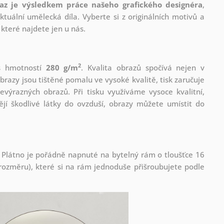
az je výsledkem práce našeho grafického designéra
,
tuální umělecká díla. Vyberte si z originálních motivů a
které najdete jen u nás.
2
 s hmotností
280 g/m
. Kvalita obrazů spočívá nejen v
brazy jsou tištěné pomalu ve vysoké kvalitě, tisk zaručuje
evýrazných obrazů. Při tisku využíváme vysoce kvalitní,
jí škodlivé látky do ovzduší, obrazy můžete umístit do
 Plátno je pořádně napnuté na bytelný rám o tloušťce 16
ozměru), které si na rám jednoduše přišroubujete podle