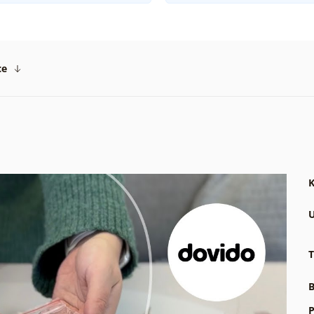
ce
K
U
T
B
P