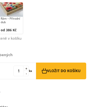
Rám –⁠⁠⁠⁠⁠⁠ Přírodní
dub
od 386 Kč
ceně v košíku
íbených
+
VLOŽIT DO KOŠÍKU
ks
-
riéru