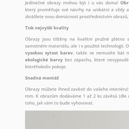
Jedinečné obrazy mohou být i u vás doma!
Obr
který
proměňuje své návrhy na unikátní a vždy ak
zkrášlete svou domácnost prostřednictvím obrazů, 
Tisk nejvyšší kvality
Obrazy jsou tištěny na kvalitní pružné plátno
samotném materiálu, ale i v použité technologii. O
vysokou sytost barev
, takže se nemusíte bát n
ekologické barvy
bez zápachu, které nevypouště
kteréhokoliv pokoje.
Snadná montáž
Obrazy můžete ihned zavěsit do vašeho interiéru!
mm. K obrazům dodáváme 1 až 2 ks závěsů (dle r
toho, jak vám to bude vyhovovat.