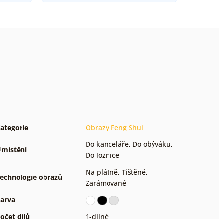
ategorie
Obrazy Feng Shui
Do kanceláře
,
Do obýváku
,
místění
Do ložnice
Na plátně
,
Tištěné
,
echnologie obrazů
Zarámované
arva
očet dílů
1-dílné