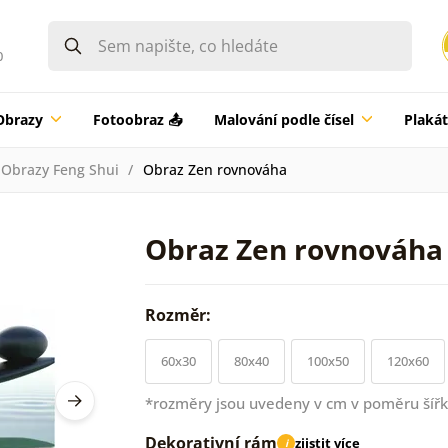
0
Obrazy
Fotoobraz 📤
Malování podle čísel
Plaká
Obrazy Feng Shui
Obraz Zen rovnováha
Obraz Zen rovnováha
Rozměr:
60x30
80x40
100x50
120x60
*rozměry jsou uvedeny v cm v poměru šířk
Dekorativní rám
zjistit více
i