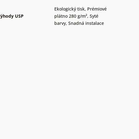
Ekologický tisk
,
Prémiové
Výhody USP
plátno 280 g/m²
,
Syté
barvy
,
Snadná instalace