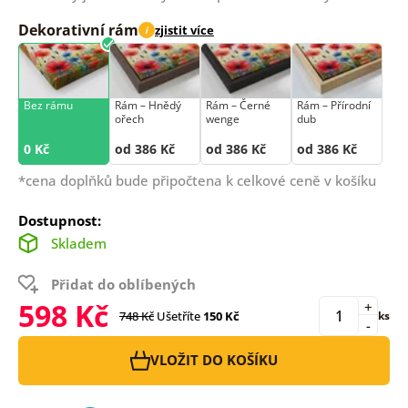
Dekorativní rám
zjistit více
i
Bez rámu
Rám –⁠⁠⁠⁠⁠⁠ Hnědý
Rám –⁠⁠⁠⁠⁠⁠ Černé
Rám –⁠⁠⁠⁠⁠⁠ Přírodní
ořech
wenge
dub
0 Kč
od 386 Kč
od 386 Kč
od 386 Kč
*cena doplňků bude připočtena k celkové ceně v košíku
Dostupnost:
Skladem
Přidat do oblíbených
598 Kč
+
748 Kč
Ušetříte
150 Kč
ks
-
VLOŽIT DO KOŠÍKU