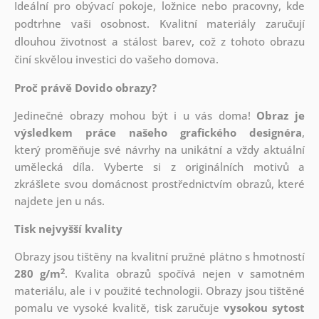
Ideální pro obývací pokoje, ložnice nebo pracovny, kde
podtrhne vaši osobnost. Kvalitní materiály zaručují
dlouhou životnost a stálost barev, což z tohoto obrazu
činí skvělou investici do vašeho domova.
Proč právě Dovido obrazy?
Jedinečné obrazy mohou být i u vás doma!
Obraz je
výsledkem práce našeho grafického designéra
,
který
proměňuje své návrhy na unikátní a vždy aktuální
umělecká díla. Vyberte si z originálních motivů a
zkrášlete svou domácnost prostřednictvím obrazů, které
najdete jen u nás.
Tisk nejvyšší kvality
Obrazy jsou tištěny na kvalitní pružné plátno s hmotností
2
280 g/m
. Kvalita obrazů spočívá nejen v samotném
materiálu, ale i v použité technologii. Obrazy jsou tištěné
pomalu ve vysoké kvalitě, tisk zaručuje
vysokou sytost