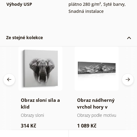
Výhody USP
plátno 280 g/m²
,
Syté barvy
,
Snadná instalace
Ze stejné kolekce
á
Obraz sloní síla a
Obraz nádherný
O
ýl
klid
vrchol hory v
h
černobílém
a
Obrazy sloni
Obrazy podle motivu
V
provedení
314 Kč
1 089 Kč
7