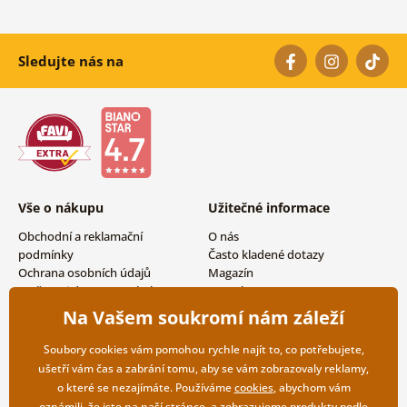
Sledujte nás na
Vše o nákupu
Užitečné informace
Obchodní a reklamační
O nás
podmínky
Často kladené dotazy
Ochrana osobních údajů
Magazín
Možnosti dopravy a platby
Kontakty
Vrácení zboží
Velkoobchodní spolupráce
Na Vašem soukromí nám záleží
Soubory cookies vám pomohou rychle najít to, co potřebujete,
ušetří vám čas a zabrání tomu, aby se vám zobrazovaly reklamy,
o které se nezajímáte. Používáme
cookies
, abychom vám
oznámili, že jste na naší stránce, a zobrazujeme produkty podle