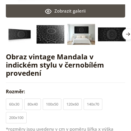
Zobrazit galerii
Obraz vintage Mandala v
indickém stylu v černobílém
provedení
Rozměr:
60x30
80x40
100x50
120x60
140x70
200x100
*rozměry jsou uvedeny v cm v poměru šířka x výška