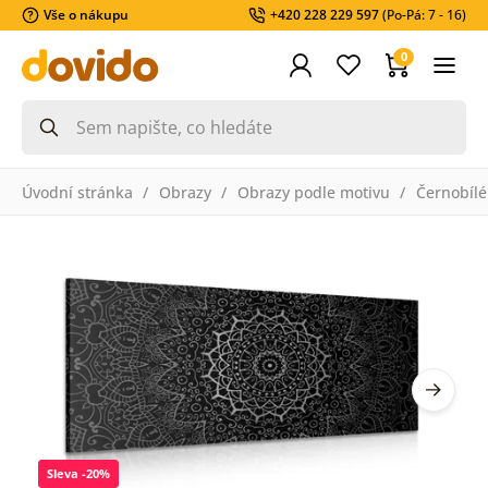
Vše o nákupu
+420 228 229 597
(Po-Pá: 7 - 16)
0
Úvodní stránka
Obrazy
Obrazy podle motivu
Černobílé
Sleva -20%