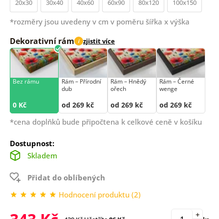
20x30
30x40
40x60
60x90
80x120
100x150
*rozměry jsou uvedeny v cm v poměru šířka x výška
Dekorativní rám
zjistit více
i
Bez rámu
Rám –⁠⁠⁠⁠⁠⁠ Přírodní
Rám –⁠⁠⁠⁠⁠⁠ Hnědý
Rám –⁠⁠⁠⁠⁠⁠ Černé
dub
ořech
wenge
0 Kč
od 269 kč
od 269 kč
od 269 kč
*cena doplňků bude připočtena k celkové ceně v košíku
Dostupnost:
Skladem
Přidat do oblíbených
Hodnocení produktu (2)
+