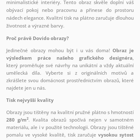
minimalistické interiéry. Tento obraz skvěle doplní váš
obývací pokoj nebo pracovnu a přinese do prostoru
nádech elegance. Kvalitní tisk na plátno zaručuje dlouhou
životnost a výrazné barvy.
Proč právě Dovido obrazy?
Jedinečné obrazy mohou být i u vás doma!
Obraz je
výsledkem práce našeho grafického designéra
,
který
proměňuje své návrhy na unikátní a vždy aktuální
umělecká díla. Vyberte si z originálních motivů a
zkrášlete svou domácnost prostřednictvím obrazů, které
najdete jen u nás.
Tisk nejvyšší kvality
Obrazy jsou tištěny na kvalitní pružné plátno s hmotností
2
280 g/m
. Kvalita obrazů spočívá nejen v samotném
materiálu, ale i v použité technologii. Obrazy jsou tištěné
pomalu ve vysoké kvalitě, tisk zaručuje
vysokou sytost