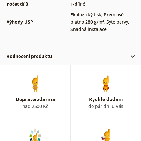
Počet dílů
1-dílné
Ekologický tisk
,
Prémiové
Výhody USP
plátno 280 g/m²
,
Syté barvy
,
Snadná instalace
Hodnocení produktu
Jan Kunický 27. 01. 2026
Doprava zdarma
Rychlé dodání
Ověřený zákazník 25. 04. 2023
nad 2500 Kč
do pár dní u Vás