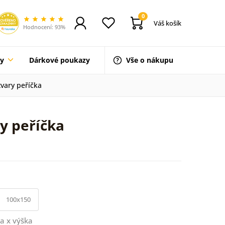
0
Váš košík
Hodnocení: 93%
ty
Dárkové poukazy
Vše o nákupu
tvary peříčka
y peříčka
100x150
a x výška