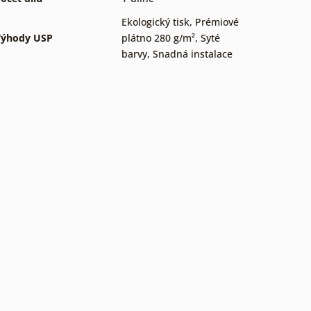
Ekologický tisk
,
Prémiové
Výhody USP
plátno 280 g/m²
,
Syté
barvy
,
Snadná instalace