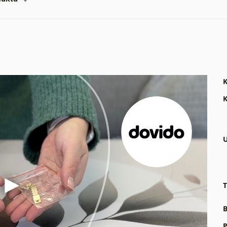
K
K
U
T
B
P