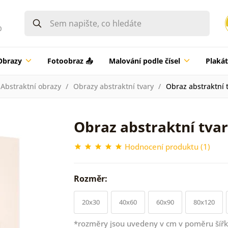
0
Obrazy
Fotoobraz 📤
Malování podle čísel
Plaká
Abstraktní obrazy
Obrazy abstraktní tvary
Obraz abstraktní 
Obraz abstraktní tvar
Hodnocení produktu (1)
Rozměr:
20x30
40x60
60x90
80x120
*rozměry jsou uvedeny v cm v poměru šířk