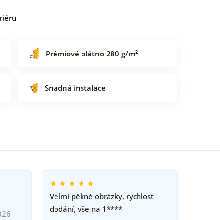
riéru
Prémiové plátno 280 g/m²
Snadná instalace
o
Velmi pěkné obrázky, rychlost
dodání, vše na 1****
026