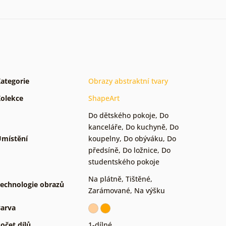
ategorie
Obrazy abstraktní tvary
olekce
ShapeArt
Do dětského pokoje
,
Do
kanceláře
,
Do kuchyně
,
Do
místění
koupelny
,
Do obýváku
,
Do
předsíně
,
Do ložnice
,
Do
studentského pokoje
Na plátně
,
Tištěné
,
echnologie obrazů
Zarámované
,
Na výšku
arva
očet dílů
1-dílné