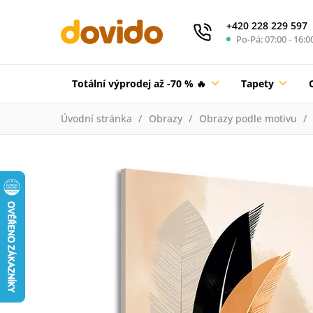
+420 228 229 597
Po-Pá: 07:00 - 16:0
Totální výprodej až -70 % 🔥
Tapety
Úvodní stránka
Obrazy
Obrazy podle motivu