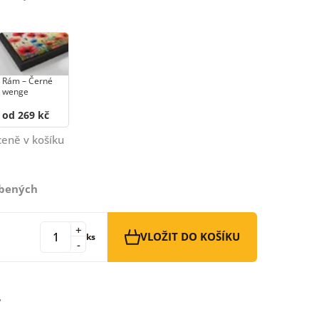
Rám –⁠⁠⁠⁠⁠⁠ Černé
wenge
od 269 kč
ceně v košíku
íbených
+
VLOŽIT DO KOŠÍKU
ks
-