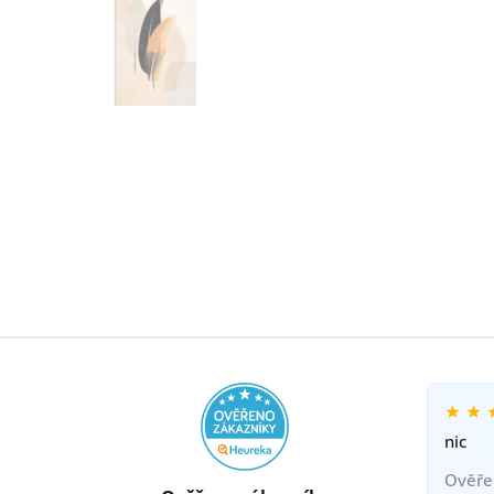
nic
Ověře