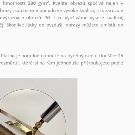
2
 s hmotností
280 g/m
. Kvalita obrazů spočívá nejen v
brazy jsou tištěné pomalu ve vysoké kvalitě, tisk zaručuje
evýrazných obrazů. Při tisku využíváme vysoce kvalitní,
jí škodlivé látky do ovzduší, obrazy můžete umístit do
 Plátno je pořádně napnuté na bytelný rám o tloušťce 16
ozměru), které si na rám jednoduše přišroubujete podle