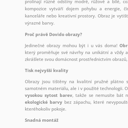
prolínají různé odstíny modré, růžové a bílé, 
kompozice vytváří dojem pohybu a energie, čím
kanceláře nebo kreativní prostory. Obraz je vytišt
výrazné barvy.
Proč právě Dovido obrazy?
Jedinečné obrazy mohou být i u vás doma!
Obr
který
proměňuje své návrhy na unikátní a vždy ak
zkrášlete svou domácnost prostřednictvím obrazů, 
Tisk nejvyšší kvality
Obrazy jsou tištěny na kvalitní pružné plátno
samotném materiálu, ale i v použité technologii. O
vysokou sytost barev
, takže se nemusíte bát n
ekologické barvy
bez zápachu, které nevypouště
kteréhokoliv pokoje.
Snadná montáž