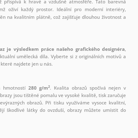
což přispívá k hravé a vzdušné atmosféře. Tato barevná
ž oživí každý prostor. Ideální pro moderní interiéry,
ěn na kvalitním plátně, což zajišťuje dlouhou životnost a
az je výsledkem práce našeho grafického designéra
,
tuální umělecká díla. Vyberte si z originálních motivů a
které najdete jen u nás.
2
 s hmotností
280 g/m
. Kvalita obrazů spočívá nejen v
brazy jsou tištěné pomalu ve vysoké kvalitě, tisk zaručuje
evýrazných obrazů. Při tisku využíváme vysoce kvalitní,
jí škodlivé látky do ovzduší, obrazy můžete umístit do