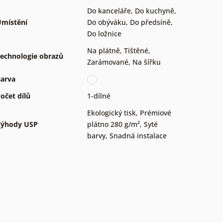
Do kanceláře
,
Do kuchyně
,
místění
Do obýváku
,
Do předsíně
,
Do ložnice
Na plátně
,
Tištěné
,
echnologie obrazů
Zarámované
,
Na šířku
arva
očet dílů
1-dílné
Ekologický tisk
,
Prémiové
Výhody USP
plátno 280 g/m²
,
Syté
barvy
,
Snadná instalace