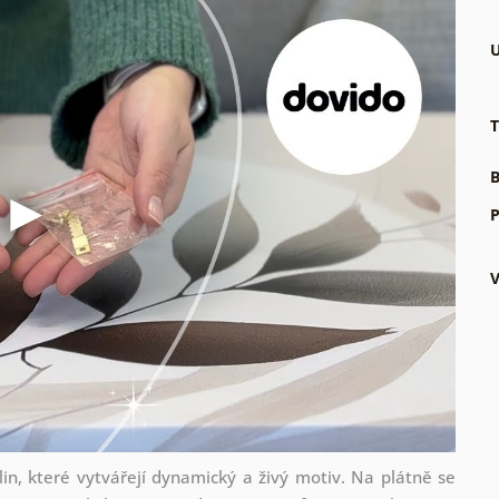
U
T
B
P
lin, které vytvářejí dynamický a živý motiv. Na plátně se