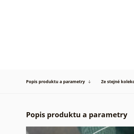
Velmi
pěkné
obrázk
rychlo
dodán
vše
na
1****
Popis produktu a parametry
Ze stejné kolek
Ověře
zákaz
31. 07
2026
Popis produktu a parametry