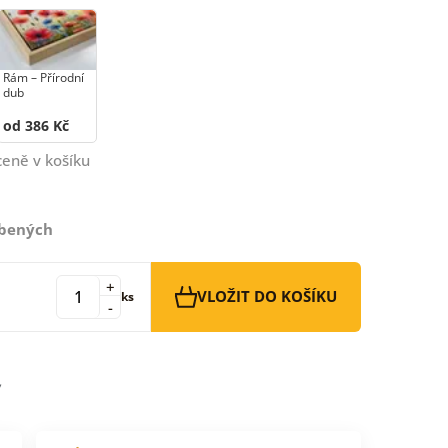
Rám –⁠⁠⁠⁠⁠⁠ Přírodní
dub
od 386 Kč
ceně v košíku
íbených
+
VLOŽIT DO KOŠÍKU
ks
-