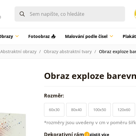
0
Obrazy
Fotoobraz 📤
Malování podle čísel
Plaká
Abstraktní obrazy
Obrazy abstraktní tvary
Obraz exploze bar
Obraz exploze barevn
Rozměr:
60x30
80x40
100x50
120x60
*rozměry jsou uvedeny v cm v poměru šířk
Dekorativní rám
zjistit více
i