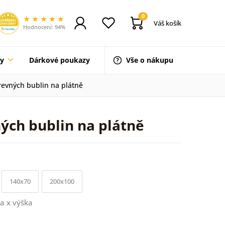
0
Váš košík
Hodnocení: 94%
ty
Dárkové poukazy
Vše o nákupu
evných bublin na plátně
ých bublin na plátně
140x70
200x100
a x výška