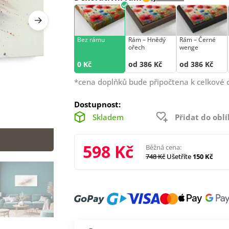
Bez rámu
Rám –⁠⁠⁠⁠⁠⁠ Hnědý
Rám –⁠⁠⁠⁠⁠⁠ Černé
ořech
wenge
0 Kč
od 386 Kč
od 386 Kč
*cena doplňků bude připočtena k celkové 
Dostupnost:
Skladem
Přidat do obl
598 Kč
Běžná cena:
748 Kč
Ušetříte
150 Kč