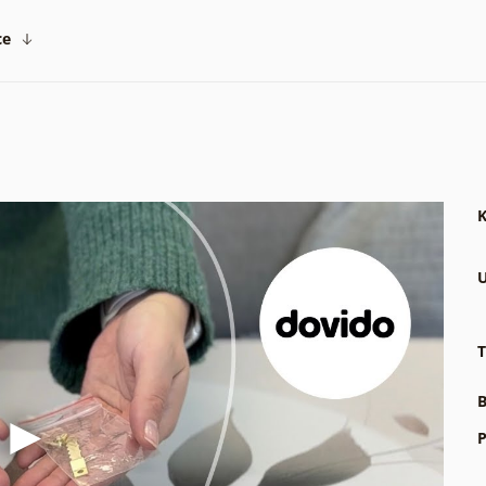
ce
K
U
T
B
P