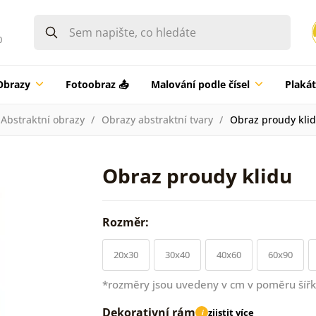
0
Obrazy
Fotoobraz 📤
Malování podle čísel
Plaká
Abstraktní obrazy
Obrazy abstraktní tvary
Obraz proudy kli
Obraz proudy klidu
Rozměr:
20x30
30x40
40x60
60x90
*rozměry jsou uvedeny v cm v poměru šířk
Dekorativní rám
zjistit více
i