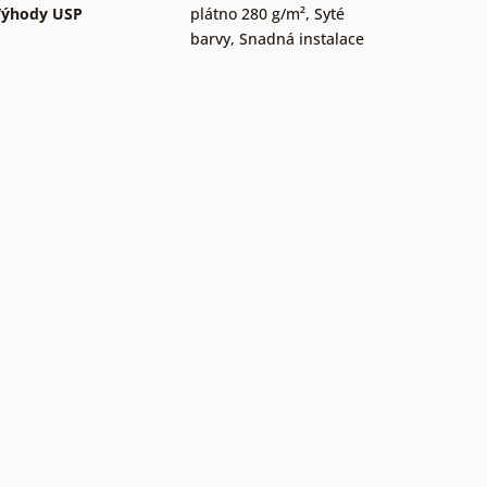
Výhody USP
plátno 280 g/m²
,
Syté
barvy
,
Snadná instalace