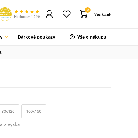
0
Váš košík
Hodnocení: 94%
ty
Dárkové poukazy
Vše o nákupu
du
80x120
100x150
a x výška