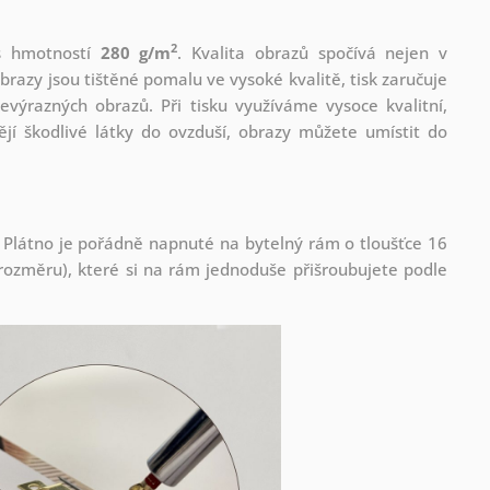
2
 s hmotností
280 g/m
. Kvalita obrazů spočívá nejen v
brazy jsou tištěné pomalu ve vysoké kvalitě, tisk zaručuje
evýrazných obrazů. Při tisku využíváme vysoce kvalitní,
jí škodlivé látky do ovzduší, obrazy můžete umístit do
 Plátno je pořádně napnuté na bytelný rám o tloušťce 16
ozměru), které si na rám jednoduše přišroubujete podle