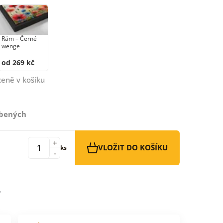
Rám –⁠⁠⁠⁠⁠⁠ Černé
wenge
od 269 kč
ceně v košíku
íbených
+
VLOŽIT DO KOŠÍKU
ks
-