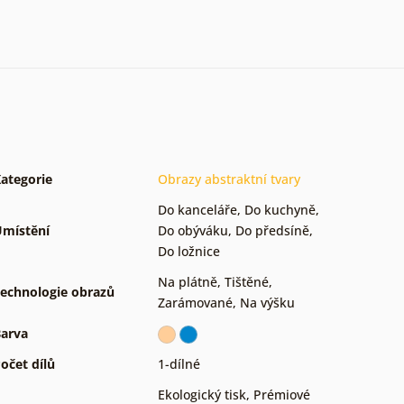
ategorie
Obrazy abstraktní tvary
Do kanceláře
,
Do kuchyně
,
místění
Do obýváku
,
Do předsíně
,
Do ložnice
Na plátně
,
Tištěné
,
echnologie obrazů
Zarámované
,
Na výšku
arva
očet dílů
1-dílné
Ekologický tisk
,
Prémiové