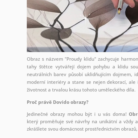
Obraz s názvem "Proudy klidu" zachycuje harmon
tahy štětce vytvářejí dojem pohybu a klidu so
neutrálních barev působí uklidňujícím dojmem, id
moderní interiéry a stane se nejen dekorací, ale i
životnost a trvalou krásu tohoto uměleckého díla.
Proč právě Dovido obrazy?
Jedinečné obrazy mohou být i u vás doma!
Obr
který
proměňuje své návrhy na unikátní a vždy ak
zkrášlete svou domácnost prostřednictvím obrazů, 